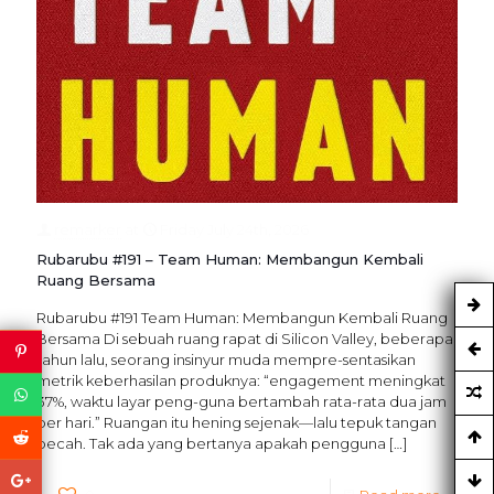
remarker
at
Friday July 24th, 2026
Rubarubu #191 – Team Human: Membangun Kembali
Ruang Bersama
Rubarubu #191 Team Human: Membangun Kembali Ruang
Bersama Di sebuah ruang rapat di Silicon Valley, beberapa
tahun lalu, seorang insinyur muda mempre-sentasikan
metrik keberhasilan produknya: “engagement meningkat
37%, waktu layar peng-guna bertambah rata-rata dua jam
per hari.” Ruangan itu hening sejenak—lalu tepuk tangan
pecah. Tak ada yang bertanya apakah pengguna
[…]