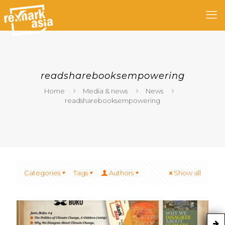
readsharebooksempowering
Home
Media & news
News
readsharebooksempowering
Categories
Tags
Authors
Show all