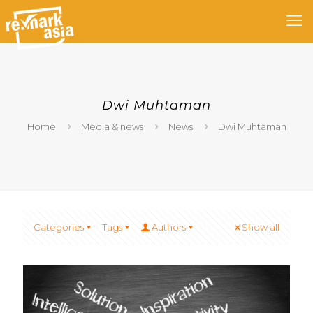
Dwi Muhtaman
Home
Media & news
News
Dwi Muhtaman
Categories
Tags
Authors
Show all