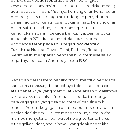
bahwa tidak peduli seberapa efektif perangkat
keselamatan konvensional, ada bentuk kecelakaan yang
tidak dapat dihindari. Misalnya, kemungkinan kehancuran
pembangkit listrik tenaga nuklir dengan penyebaran
bahan radioaktif ke atmosfer bukanlah satu kemungkinan
dalam satu juta tahun, tetapi lebih seperti satu
kemungkinan dalam dekade berikutnya. Dan terbukti
pada tahun 2011, dua tahun setelah buku Normal
Accidence terbit pada 1999, terjadi
accidence
di
Fukushima Nuclear Power Plant, Fushima, Jepang.
Peristiwa ini merupakan bencana nuklir terbesar sejak
terjadinya bencana Chernobyl pada 1986.
Sebagian besar sistem berisiko tinggi memiliki beberapa
karakteristik khusus, di luar bahaya toksik atau ledakan
atau genetiknya, yang membuat kecelakaan di dalamnya
tak terelakkan, bahkan “normal”. Ini berkaitan dengan
cara kegagalan yang bisa berinteraksi dan sistem itu
sendiri. Potensi kegagalan dalam sebuah sistem adalah
bagian dari sistem. Jika kita mengetahuinya, maka kita
mampu menyatakan bahwa teknologi tertentu harus
ditinggalkan, dan yang lainnya, “yang tidak dapat kita