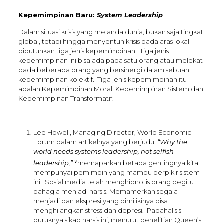
Kepemimpinan Baru:
System Leadership
Dalam situasi krisis yang melanda dunia, bukan saja tingkat
global, tetapi hingga menyentuh krisis pada aras lokal
dibutuhkan tiga jenis kepemimpinan. Tiga jenis
kepemimpinan ini bisa ada pada satu orang atau melekat
pada beberapa orang yang bersinergi dalam sebuah
kepemimpinan kolektif. Tiga jenis kepemimpinan itu
adalah Kepemimpinan Moral, Kepemimpinan Sistem dan
Kepemimpinan Transformatif.
Lee Howell, Managing Director, World Economic
Forum dalam artikelnya yang berjudul
“
Why the
world needs systems leadership, not selfish
v
leadership,”
memaparkan betapa gentingnya kita
mempunyai pemimpin yang mampu berpikir sistem
ini. Sosial media telah menghipnotis orang begitu
bahagia menjadi narsis. Memamerkan segala
menjadi dan ekspresi yang dimilikinya bisa
menghilangkan stress dan depresi. Padahal sisi
buruknya sikap narsis ini, menurut penelitian Queen’s