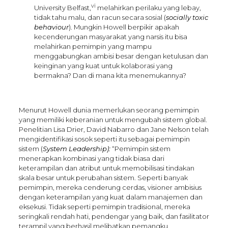
vi
University Belfast,
melahirkan perilaku yang lebay,
tidak tahu malu, dan racun secara sosial (
socially toxic
behaviour
). Mungkin Howell berpikir apakah
kecenderungan masyarakat yang narsis itu bisa
melahirkan pemimpin yang mampu
menggabungkan ambisi besar dengan ketulusan dan
keinginan yang kuat untuk kolaborasi yang
bermakna? Dan di mana kita menemukannya?
Menurut Howell dunia memerlukan seorang pemimpin
yang memiliki keberanian untuk mengubah sistem global.
Penelitian Lisa Drier, David Nabarro dan Jane Nelson telah
mengidentifikasi sosok seperti itu sebagai pemimpin
sistem (
System Leadership)
:
“Pemimpin sistem
menerapkan kombinasi yang tidak biasa dari
keterampilan dan atribut untuk memobilisasi tindakan
skala besar untuk perubahan sistem. Seperti banyak
pemimpin, mereka cenderung cerdas, visioner ambisius
dengan keterampilan yang kuat dalam manajemen dan
eksekusi. Tidak seperti pemimpin tradisional, mereka
seringkali rendah hati, pendengar yang baik, dan fasilitator
terampil yang berhasil melibatkan pemangku