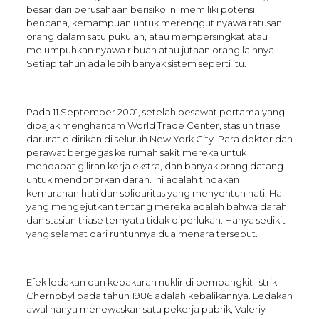
besar dari perusahaan berisiko ini memiliki potensi
bencana, kemampuan untuk merenggut nyawa ratusan
orang dalam satu pukulan, atau mempersingkat atau
melumpuhkan nyawa ribuan atau jutaan orang lainnya.
Setiap tahun ada lebih banyak sistem seperti itu.
Pada 11 September 2001, setelah pesawat pertama yang
dibajak menghantam World Trade Center, stasiun triase
darurat didirikan di seluruh New York City. Para dokter dan
perawat bergegas ke rumah sakit mereka untuk
mendapat giliran kerja ekstra, dan banyak orang datang
untuk mendonorkan darah. Ini adalah tindakan
kemurahan hati dan solidaritas yang menyentuh hati. Hal
yang mengejutkan tentang mereka adalah bahwa darah
dan stasiun triase ternyata tidak diperlukan. Hanya sedikit
yang selamat dari runtuhnya dua menara tersebut.
Efek ledakan dan kebakaran nuklir di pembangkit listrik
Chernobyl pada tahun 1986 adalah kebalikannya. Ledakan
awal hanya menewaskan satu pekerja pabrik, Valeriy