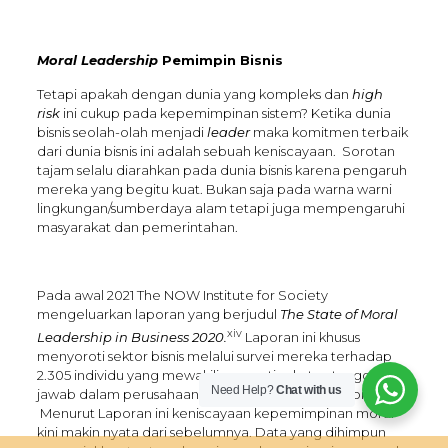
Moral Leadership
Pemimpin Bisnis
Tetapi apakah dengan dunia yang kompleks dan
high
risk
ini cukup pada kepemimpinan sistem? Ketika dunia
bisnis seolah-olah menjadi
leader
maka komitmen terbaik
dari dunia bisnis ini adalah sebuah keniscayaan. Sorotan
tajam selalu diarahkan pada dunia bisnis karena pengaruh
mereka yang begitu kuat. Bukan saja pada warna warni
lingkungan/sumberdaya alam tetapi juga mempengaruhi
masyarakat dan pemerintahan.
Pada awal 2021 The NOW Institute for Society
mengeluarkan laporan yang berjudul
The State of Moral
xiv
Leadership in Business 2020.
Laporan ini khusus
menyoroti sektor bisnis melalui survei mereka terhadap
2.305 individu yang mewakili semua tingkatan tanggung
Need Help?
Chat with us
jawab dalam perusahaan dan semua sektor ekonomi AS.
Menurut Laporan ini keniscayaan kepemimpinan moral
kini makin nyata dari sebelumnya. Data yang dihimpun