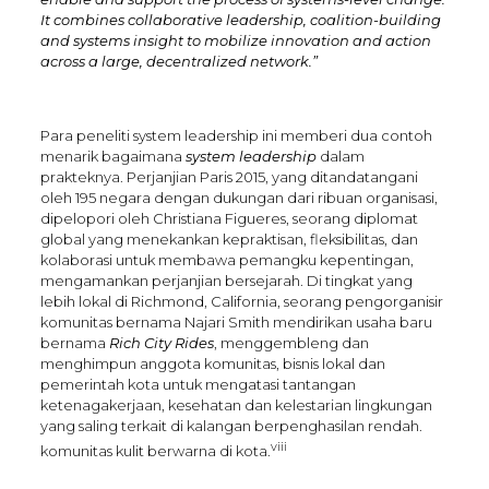
It combines collaborative leadership, coalition-building
and systems insight to mobilize innovation and action
across a large, decentralized network.”
Para peneliti system leadership ini memberi dua contoh
menarik bagaimana
system leadership
dalam
prakteknya. Perjanjian Paris 2015, yang ditandatangani
oleh 195 negara dengan dukungan dari ribuan organisasi,
dipelopori oleh Christiana Figueres, seorang diplomat
global yang menekankan kepraktisan, fleksibilitas, dan
kolaborasi untuk membawa pemangku kepentingan,
mengamankan perjanjian bersejarah. Di tingkat yang
lebih lokal di Richmond, California, seorang pengorganisir
komunitas bernama Najari Smith mendirikan usaha baru
bernama
Rich City Rides
, menggembleng dan
menghimpun anggota komunitas, bisnis lokal dan
pemerintah kota untuk mengatasi tantangan
ketenagakerjaan, kesehatan dan kelestarian lingkungan
yang saling terkait di kalangan berpenghasilan rendah.
viii
komunitas kulit berwarna di kota.