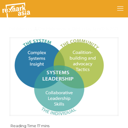
Published by
Dwi Muhtaman
at
Monday April 12th, 2021