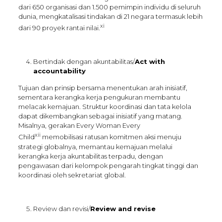
dari 650 organisasi dan 1.500 pemimpin individu di seluruh
dunia, mengkatalisasi tindakan di 21 negara termasuk lebih
xi
dari 90 proyek rantai nilai.
Bertindak dengan akuntabilitas/
Act with
accountability
Tujuan dan prinsip bersama menentukan arah inisiatif,
sementara kerangka kerja pengukuran membantu
melacak kemajuan. Struktur koordinasi dan tata kelola
dapat dikembangkan sebagai inisiatif yang matang.
Misalnya, gerakan Every Woman Every
xii
Child
memobilisasi ratusan komitmen aksi menuju
strategi globalnya, memantau kemajuan melalui
kerangka kerja akuntabilitas terpadu, dengan
pengawasan dari kelompok pengarah tingkat tinggi dan
koordinasi oleh sekretariat global.
Review dan revisi/
Review and revise