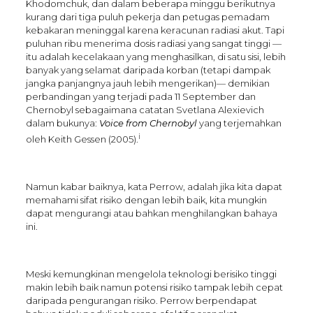
Khodomchuk, dan dalam beberapa minggu berikutnya
kurang dari tiga puluh pekerja dan petugas pemadam
kebakaran meninggal karena keracunan radiasi akut. Tapi
puluhan ribu menerima dosis radiasi yang sangat tinggi —
itu adalah kecelakaan yang menghasilkan, di satu sisi, lebih
banyak yang selamat daripada korban (tetapi dampak
jangka panjangnya jauh lebih mengerikan)— demikian
perbandingan yang terjadi pada 11 September dan
Chernobyl sebagaimana catatan Svetlana Alexievich
dalam bukunya:
Voice from
Chernobyl
yang terjemahkan
i
oleh Keith Gessen (2005).
Namun kabar baiknya, kata Perrow, adalah jika kita dapat
memahami sifat risiko dengan lebih baik, kita mungkin
dapat mengurangi atau bahkan menghilangkan bahaya
ini.
Meski kemungkinan mengelola teknologi berisiko tinggi
makin lebih baik namun potensi risiko tampak lebih cepat
daripada pengurangan risiko. Perrow berpendapat