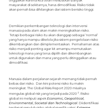
tinggalkan karena kita telah melibatkan banyak
masyarakat di sekitarnya, harus dimodifikasi. Risiko tidak
akan pernah bisa dihilangkan dari sistem berisiko tinggi.
Demikian perkembangan teknologi dan intervensi
manusia pada alam akan makin meningkatkan risiko.
Tetapi berbagai risiko itu akan dianggap sebagai ‘normal’
yang hanya mampu dikelola jika sistem pengelolaan risiko
dikembangkan dan diimplementasikan. Pemahaman atas
risiko menjadi penting agar kit amampu memutuskan
teknologi mana yang terus dipilih dan dikembangkan
untuk digunakan dan mana yang perlu ditinggalkan atau
dimodifikasi.
Manusia dalam perjalanan sejarah memang tidak pernah
bebas dari risiko. Dan kini potensi risiko itu makin
meningkat. The Global Risks Report 2020 misalnya
ii
mengulas global risk yang terjadi pada 2020
. Risiko
global ini meliputi aspek
Economic, Geopolitical,
Environmental, Societal dan Technological
. Diidentifikasi
terdapat sepuluh risiko global spesifik yakni:
Extreme