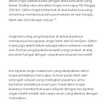
siklon tropis adalah badai dengan skala kekuatan yang
besar. Radius rata-rata siklon tropis mencapai 150 hingga
200 km. Siklon tropis terbentuk di atas lautan luas yang
umumnya mempunyai suhu permukaan air laut hangat,
iv
lebih dari 26,5 derajat celcius.
Angin kencang yang berputar di dekat pusatnya
mempunyai kecepatan angin lebih dari 63 km/jam. Siklon
tropis juga didefinisikan sebagai sistem tekanan rendah
non-frontal yang berskala sinoptik yang tumbuh di atas
perairan hangat dengan wilayah perawanan konvektif.
Kecepatan angin maksimum yang disebabkan siklon
tropis setidaknya mencapai 34 knot pada lebih dari
setengah wilayah yang melingkari pusatnya, serta
bertahan setidaknya enam jam. Pusat siklon tropis
biasanya membentuk suatu wilayah dengan kecepatan
angin relatif rendah dan tanpa awan yang disebut dengan
mata siklon.