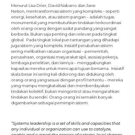
Menurut Lisa Drier, David Nabarro dan Jane
Nelson, mentransformasi sistem yang kompleks – seperti
energi, kesehatan, atau sistem pangan – adalah tugas
monumental yang membutuhkan tindakan terkoordinasi
oleh orang-orang dengan sudut pandang yang sangat
berbeda. Bukan saja penting dan relevan pada tingkat
global. Pada tingkat lokal pun tantangan yang dihadapi
juga sistem yang kompleks. Inisiatif perubahan sistem
sering melibatkan ratusan organisasi – pemerintah,
perusahaan, organisasi masyarakat sipil, asosiasi pekerja,
lembaga penelitian, dan lainnya – menggabungkan
kapasitas mereka untuk mencapai tujuan bersama. Inisiatif
skala besar ini sering kali didorong dan didukung oleh
orang-orang yang sesuai dengan profil tertentu – mereka
yang mampu mengkatalisasi dan memberdayakan
tindakan kolektif, bukan mengontrol atau mengarahkan
tindakan itu sendiri. Orang-orang ini semakin banyak
digambarkan sebagai pemimpin sistem.
“Systems leadership is a set of skills and capacities that
any individual or organization can use to catalyze,
enable and support the process of systems-level change.