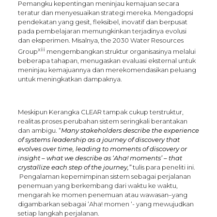
Pemangku kepentingan meninjau kemajuan secara
teratur dan menyesuaikan strategi mereka. Mengadopsi
pendekatan yang gesit, fleksibel, inovatif dan berpusat
pada pembelajaran memungkinkan terjadinya evolusi
dan eksperimen. Misalnya, the 2030 Water Resources
xiii
Group
mengembangkan struktur organisasinya melalui
beberapa tahapan, menugaskan evaluasi eksternal untuk
meninjau kemajuannya dan merekomendasikan peluang
untuk meningkatkan dampaknya.
Meskipun Kerangka CLEAR tampak cukup terstruktur,
realitas proses perubahan sistem seringkali berantakan
dan ambigu. “
Many stakeholders describe the experience
of systems leadership as a journey of discovery that
evolves over time, leading to moments of discovery or
insight – what we describe as ‘Aha! moments’ – that
crystallize each step of the journey,”
tulis para peneliti ini.
Pengalaman kepemimpinan sistem sebagai perjalanan
penemuan yang berkembang dari waktu ke waktu,
mengarah ke momen penemuan atau wawasan–yang
digambarkan sebagai ‘Aha! momen ‘- yang mewujudkan
setiap langkah perjalanan.