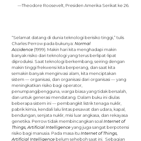
—Theodore Roosevelt, Presiden Amerika Serikat ke 26.
“Selamat datang di dunia teknologi berisiko tinggi,” tulis
Charles Perrow pada bukunya:
Normal
Accidence
(1999). Makin hari kita menghadapi makin
banyak risiko dari teknologi yang terus berlipat-lipat
diproduksi. Saat teknologi berkembang, seiring dengan
makin tinggi frekwensi kita berperang, dan saat kita
semakin banyak menginvasi alam, kita menciptakan
sistem — organisasi, dan organisasi dari organisasi — yang
meningkatkan risiko bagi operator,
penumpang/pengguna, warga biasa yang tidak bersalah,
dan untuk generasi mendatang. Dalam buku ini diulas
beberapa sistem ini — pembangkit listrik tenaga nuklir,
pabrik kimia, kendali lalu lintas pesawat dan udara, kapal,
bendungan, senjata nuklir, misi luar angkasa, dan rekayasa
genetika. Perrow tidak membincangkan soal
Internet of
Things, Artificial Intelligence
yang juga sangat berpotensi
risiko bagi manusia. Pada masa itu
Internet of Things,
Artificial Intelligence
belum seheboh saat ini. Sebagian