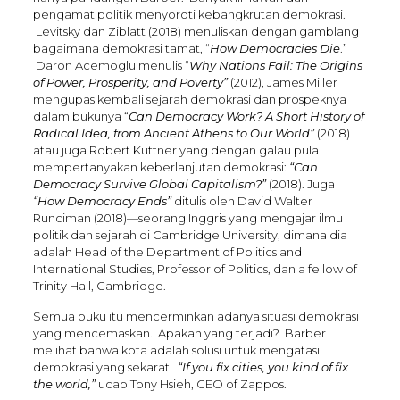
pengamat politik menyoroti kebangkrutan demokrasi.
Levitsky dan Ziblatt (2018) menuliskan dengan gamblang
bagaimana demokrasi tamat, “
How Democracies Die
.”
Daron Acemoglu menulis “
Why Nations Fail: The Origins
of Power, Prosperity, and Poverty”
(2012), James Miller
mengupas kembali sejarah demokrasi dan prospeknya
dalam bukunya “
Can Democracy Work? A Short History of
Radical Idea, from Ancient Athens to Our World”
(2018)
atau juga Robert Kuttner yang dengan galau pula
mempertanyakan keberlanjutan demokrasi:
“Can
Democracy Survive Global Capitalism?”
(2018). Juga
“How Democracy Ends”
ditulis oleh David Walter
Runciman (2018)—seorang Inggris yang mengajar ilmu
politik dan sejarah di Cambridge University, dimana dia
adalah Head of the Department of Politics and
International Studies, Professor of Politics, dan a fellow of
Trinity Hall, Cambridge.
Semua buku itu mencerminkan adanya situasi demokrasi
yang mencemaskan. Apakah yang terjadi? Barber
melihat bahwa kota adalah solusi untuk mengatasi
demokrasi yang sekarat.
“If you fix cities, you kind of fix
the world,”
ucap Tony Hsieh, CEO of Zappos.