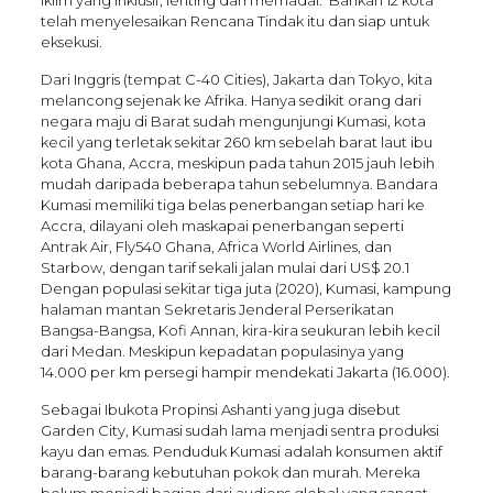
Iklim yang inklusif, lenting dan memadai. Bahkan 12 kota
telah menyelesaikan Rencana Tindak itu dan siap untuk
eksekusi.
Dari Inggris (tempat C-40 Cities), Jakarta dan Tokyo, kita
melancong sejenak ke Afrika. Hanya sedikit orang dari
negara maju di Barat sudah mengunjungi Kumasi, kota
kecil yang terletak sekitar 260 km sebelah barat laut ibu
kota Ghana, Accra, meskipun pada tahun 2015 jauh lebih
mudah daripada beberapa tahun sebelumnya. Bandara
Kumasi memiliki tiga belas penerbangan setiap hari ke
Accra, dilayani oleh maskapai penerbangan seperti
Antrak Air, Fly540 Ghana, Africa World Airlines, dan
Starbow, dengan tarif sekali jalan mulai dari US$ 20.1
Dengan populasi sekitar tiga juta (2020), Kumasi, kampung
halaman mantan Sekretaris Jenderal Perserikatan
Bangsa-Bangsa, Kofi Annan, kira-kira seukuran lebih kecil
dari Medan. Meskipun kepadatan populasinya yang
14.000 per km persegi hampir mendekati Jakarta (16.000).
Sebagai Ibukota Propinsi Ashanti yang juga disebut
Garden City, Kumasi sudah lama menjadi sentra produksi
kayu dan emas. Penduduk Kumasi adalah konsumen aktif
barang-barang kebutuhan pokok dan murah. Mereka