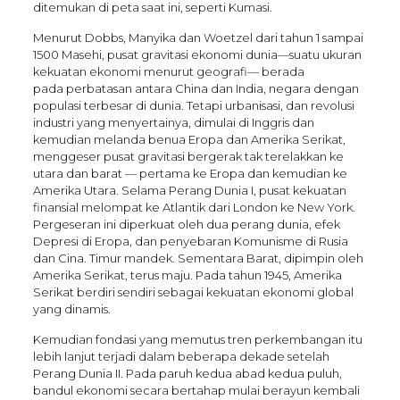
ditemukan di peta saat ini, seperti Kumasi.
Menurut Dobbs, Manyika dan Woetzel dari tahun 1 sampai
1500 Masehi, pusat gravitasi ekonomi dunia—suatu ukuran
kekuatan ekonomi menurut geografi— berada
pada perbatasan antara China dan India, negara dengan
populasi terbesar di dunia. Tetapi urbanisasi, dan revolusi
industri yang menyertainya, dimulai di Inggris dan
kemudian melanda benua Eropa dan Amerika Serikat,
menggeser pusat gravitasi bergerak tak terelakkan ke
utara dan barat — pertama ke Eropa dan kemudian ke
Amerika Utara. Selama Perang Dunia I, pusat kekuatan
finansial melompat ke Atlantik dari London ke New York.
Pergeseran ini diperkuat oleh dua perang dunia, efek
Depresi di Eropa, dan penyebaran Komunisme di Rusia
dan Cina. Timur mandek. Sementara Barat, dipimpin oleh
Amerika Serikat, terus maju. Pada tahun 1945, Amerika
Serikat berdiri sendiri sebagai kekuatan ekonomi global
yang dinamis.
Kemudian fondasi yang memutus tren perkembangan itu
lebih lanjut terjadi dalam beberapa dekade setelah
Perang Dunia II. Pada paruh kedua abad kedua puluh,
bandul ekonomi secara bertahap mulai berayun kembali