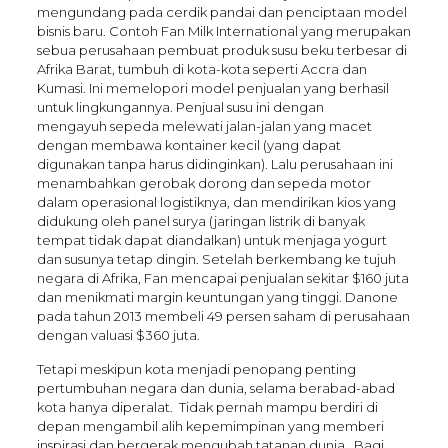
mengundang pada cerdik pandai dan penciptaan model
bisnis baru. Contoh Fan Milk International yang merupakan
sebua perusahaan pembuat produk susu beku terbesar di
Afrika Barat, tumbuh di kota-kota seperti Accra dan
Kumasi. Ini memelopori model penjualan yang berhasil
untuk lingkungannya. Penjual susu ini dengan
mengayuh sepeda melewati jalan-jalan yang macet
dengan membawa kontainer kecil (yang dapat
digunakan tanpa harus didinginkan). Lalu perusahaan ini
menambahkan gerobak dorong dan sepeda motor
dalam operasional logistiknya, dan mendirikan kios yang
didukung oleh panel surya (jaringan listrik di banyak
tempat tidak dapat diandalkan) untuk menjaga yogurt
dan susunya tetap dingin. Setelah berkembang ke tujuh
negara di Afrika, Fan mencapai penjualan sekitar $160 juta
dan menikmati margin keuntungan yang tinggi. Danone
pada tahun 2013 membeli 49 persen saham di perusahaan
dengan valuasi $360 juta.
Tetapi meskipun kota menjadi penopang penting
pertumbuhan negara dan dunia, selama berabad-abad
kota hanya diperalat. Tidak pernah mampu berdiri di
depan mengambil alih kepemimpinan yang memberi
inspirasi dan bergerak mengubah tatanan dunia. Bagi