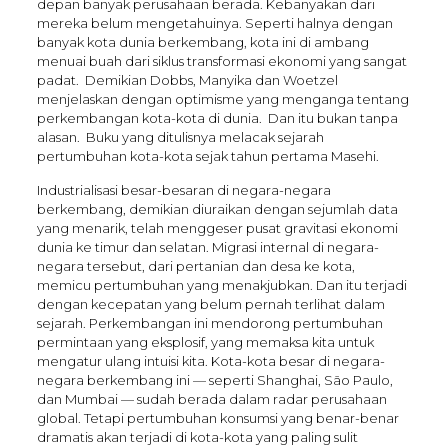
depan banyak perusahaan berada. Kebanyakan dari
mereka belum mengetahuinya. Seperti halnya dengan
banyak kota dunia berkembang, kota ini di ambang
menuai buah dari siklus transformasi ekonomi yang sangat
padat. Demikian Dobbs, Manyika dan Woetzel
menjelaskan dengan optimisme yang menganga tentang
perkembangan kota-kota di dunia. Dan itu bukan tanpa
alasan. Buku yang ditulisnya melacak sejarah
pertumbuhan kota-kota sejak tahun pertama Masehi.
Industrialisasi besar-besaran di negara-negara
berkembang, demikian diuraikan dengan sejumlah data
yang menarik, telah menggeser pusat gravitasi ekonomi
dunia ke timur dan selatan. Migrasi internal di negara-
negara tersebut, dari pertanian dan desa ke kota,
memicu pertumbuhan yang menakjubkan. Dan itu terjadi
dengan kecepatan yang belum pernah terlihat dalam
sejarah. Perkembangan ini mendorong pertumbuhan
permintaan yang eksplosif, yang memaksa kita untuk
mengatur ulang intuisi kita. Kota-kota besar di negara-
negara berkembang ini — seperti Shanghai, São Paulo,
dan Mumbai — sudah berada dalam radar perusahaan
global. Tetapi pertumbuhan konsumsi yang benar-benar
dramatis akan terjadi di kota-kota yang paling sulit