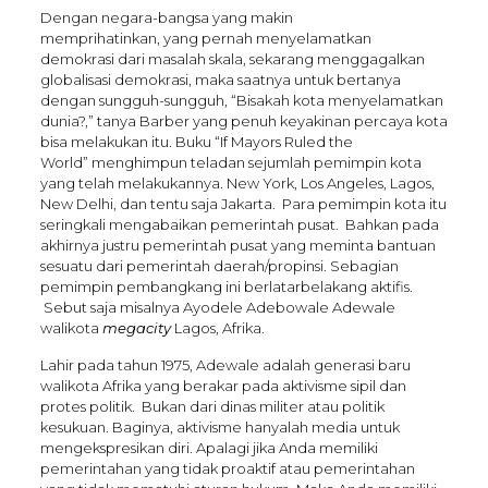
Dengan negara-bangsa yang makin
memprihatinkan, yang pernah menyelamatkan
demokrasi dari masalah skala, sekarang menggagalkan
globalisasi demokrasi, maka saatnya untuk bertanya
dengan sungguh-sungguh, “Bisakah kota menyelamatkan
dunia?,” tanya Barber yang penuh keyakinan percaya kota
bisa melakukan itu. Buku “If Mayors Ruled the
World” menghimpun teladan sejumlah pemimpin kota
yang telah melakukannya. New York, Los Angeles, Lagos,
New Delhi, dan tentu saja Jakarta. Para pemimpin kota itu
seringkali mengabaikan pemerintah pusat. Bahkan pada
akhirnya justru pemerintah pusat yang meminta bantuan
sesuatu dari pemerintah daerah/propinsi. Sebagian
pemimpin pembangkang ini berlatarbelakang aktifis.
Sebut saja misalnya Ayodele Adebowale Adewale
walikota
megacity
Lagos, Afrika.
Lahir pada tahun 1975, Adewale adalah generasi baru
walikota Afrika yang berakar pada aktivisme sipil dan
protes politik. Bukan dari dinas militer atau politik
kesukuan. Baginya, aktivisme hanyalah media untuk
mengekspresikan diri. Apalagi jika Anda memiliki
pemerintahan yang tidak proaktif atau pemerintahan