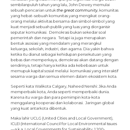
sembilanpuluh tahun yang lalu, John Dewey memulai
sebuah pencarian untuk
the great community
, komunitas
yang hebat–sebuah komunitas yang mengikat orang-
orang melalui aktivitas bersama dan simbol-simbol yang
kuat menjadi sebuah publik yang luas yang diorganisir
seputar komunikasi. Demokrasi bukan sekedar soal
pemerintah dan negara. Tetapi ia juga merupakan
bentuk asosiasi yang mendalam yang merangkul
keluarga, sekolah, industri, dan agama. Dia yakin bahwa
ketika itu dianut sebagai kehidupan persekutuan yang
bebas dan memperkaya, demokrasi akan datang dengan
sendirinya, tetapi hanya ketika ada kebebasan untuk
memupuk kapital sosial melalui komunikasi yang interaktif
sesama warga dan semua elemen dalam ekosistem kota.
Seperti kata Walikota Calgary, Naheed Nenshi: Jika Anda
memperbaiki kota, Anda seperti memperbaiki dunia.
Karena itu warga dan para pemimpin kota-kota
menggalang kooperasi dan kolaborasi. Jaringan global
yang kuat antarkota dibentuk.
Maka lahir UCLG (United Cities and Local Government),
ICLEI (International Council for Local Environmental Issues
—a.k.a. Local Governments for Sustainability, 1,200-