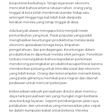
berpotensi berbahaya. Tetapi sejarawan ekonomi
mencatat bahwa selama ratusan tahun, orang yang
tinggal di kota telah menikmati standar hidup satu
setengah hingga tiga kali lebih baik daripada
kerabat mereka yang tetap tinggal di desa.
Ada banyak alasan mengapa kota menjadi mesin
pertumbuhan yang kuat. Pusat populasi yang padat
menghasilkan keuntungan produktivitas melalui skala
ekonomi, spesialisasi tenaga kerja, limpahan
pengetahuan, dan perdagangan. Keuntungan dalam
produktivitas ini diperkuat melalui efek jaringan. Penelitian
terbaru menunjukkan bahwa kepadatan perkotaan
mendorong peningkatan produktivitas superlinear karena
memberikan peluang untuk interaksi sosial dan ekonomi
yang lebih besar. Orang dan keterampilan menarik bisnis,
yang pada gilirannya memikat para migran dari daerah
pedesaan untuk mencari pekerjaan.
Keberadaan sebuah perusahaan di kota akan memicu
daya tarik perusahaan lain yang mungkin ingin berbisnis
atau berbagi layanan. Seperti pembangunan jalan raya,
pelabuhan, dan universitas yang menawarkan jalur cepat
ke dalam kumpulan bakat untuk bekerja. Mereka