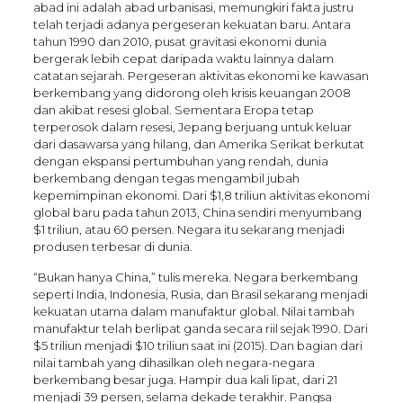
abad ini adalah abad urbanisasi, memungkiri fakta justru
telah terjadi adanya pergeseran kekuatan baru. Antara
tahun 1990 dan 2010, pusat gravitasi ekonomi dunia
bergerak lebih cepat daripada waktu lainnya dalam
catatan sejarah. Pergeseran aktivitas ekonomi ke kawasan
berkembang yang didorong oleh krisis keuangan 2008
dan akibat resesi global. Sementara Eropa tetap
terperosok dalam resesi, Jepang berjuang untuk keluar
dari dasawarsa yang hilang, dan Amerika Serikat berkutat
dengan ekspansi pertumbuhan yang rendah, dunia
berkembang dengan tegas mengambil jubah
kepemimpinan ekonomi. Dari $1,8 triliun aktivitas ekonomi
global baru pada tahun 2013, China sendiri menyumbang
$1 triliun, atau 60 persen. Negara itu sekarang menjadi
produsen terbesar di dunia.
“Bukan hanya China,” tulis mereka. Negara berkembang
seperti India, Indonesia, Rusia, dan Brasil sekarang menjadi
kekuatan utama dalam manufaktur global. Nilai tambah
manufaktur telah berlipat ganda secara riil sejak 1990. Dari
$5 triliun menjadi $10 triliun saat ini (2015). Dan bagian dari
nilai tambah yang dihasilkan oleh negara-negara
berkembang besar juga. Hampir dua kali lipat, dari 21
menjadi 39 persen, selama dekade terakhir. Pangsa