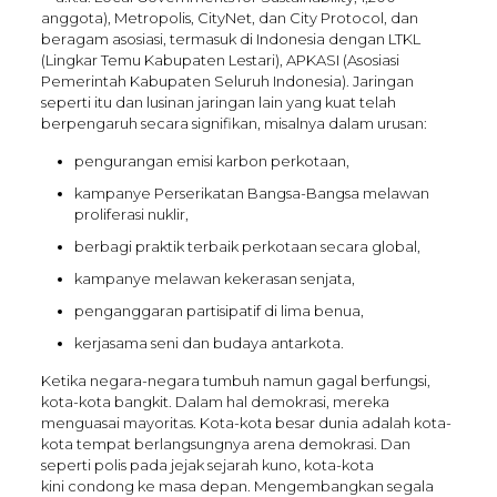
anggota), Metropolis, CityNet, dan City Protocol, dan
beragam asosiasi, termasuk di Indonesia dengan LTKL
(Lingkar Temu Kabupaten Lestari), APKASI (Asosiasi
Pemerintah Kabupaten Seluruh Indonesia). Jaringan
seperti itu dan lusinan jaringan lain yang kuat telah
berpengaruh secara signifikan, misalnya dalam urusan:
pengurangan emisi karbon perkotaan,
kampanye Perserikatan Bangsa-Bangsa melawan
proliferasi nuklir,
berbagi praktik terbaik perkotaan secara global,
kampanye melawan kekerasan senjata,
penganggaran partisipatif di lima benua,
kerjasama seni dan budaya antarkota.
Ketika negara-negara tumbuh namun gagal berfungsi,
kota-kota bangkit. Dalam hal demokrasi, mereka
menguasai mayoritas. Kota-kota besar dunia adalah kota-
kota tempat berlangsungnya arena demokrasi. Dan
seperti polis pada jejak sejarah kuno, kota-kota
kini condong ke masa depan. Mengembangkan segala