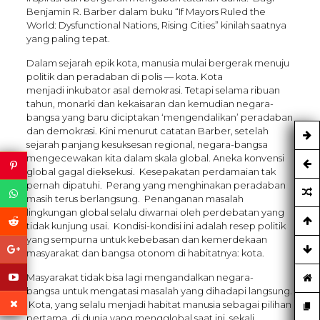
Benjamin R. Barber dalam buku “If Mayors Ruled the
World: Dysfunctional Nations, Rising Cities” kinilah saatnya
yang paling tepat.
Dalam sejarah epik kota, ​​manusia mulai bergerak menuju
politik dan peradaban di polis — kota. Kota
menjadi inkubator asal demokrasi. Tetapi selama ribuan
tahun, monarki dan kekaisaran dan kemudian negara-
bangsa yang baru diciptakan ‘mengendalikan’ peradaban
dan demokrasi. Kini menurut catatan Barber, setelah
sejarah panjang kesuksesan regional, negara-bangsa
mengecewakan kita dalam skala global. Aneka konvensi
global gagal dieksekusi. Kesepakatan perdamaian tak
pernah dipatuhi. Perang yang menghinakan peradaban
masih terus berlangsung. Penanganan masalah
lingkungan global selalu diwarnai oleh perdebatan yang
tidak kunjung usai. Kondisi-kondisi ini adalah resep politik
yang sempurna untuk kebebasan dan kemerdekaan
masyarakat dan bangsa otonom di habitatnya: kota.
Masyarakat tidak bisa lagi mengandalkan negara-
bangsa untuk mengatasi masalah yang dihadapi langsung.
Kota, yang selalu menjadi habitat manusia sebagai pilihan
pertama, di dunia yang mengglobal saat ini, sekali