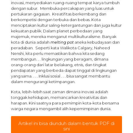
inovasi, menyediakan ruang-ruang tempat karya tumbuh
dengan subur. Membuka percakapan yang luas untuk
pertukaran gagasan. Kreatifitas berkembang dan
berkompetisi dengan terbuka dan bebas. Kota
menciptakan kultur saling-ketergantungan dan juga kultur
kekuatan publik. Dalam planet perbedaan yang
majemuk, mereka menganut multikulturalisme. Banyak
kota di dunia adalah
melting pot
aneka kebudayaan dan
peradaban. Seperti kata Walikota Calgary, Naheed
Nenshi, kita perlu memastikan bahwa kita sedang
membangun. . . lingkungan yang beragam, dimana
orang-orang dari latar belakang, etnis, dan tingkat
pendapatan yang berbeda dapat tinggal di lingkungan
yang sama. . . . Inklusi sosial . . . bisa sangat membantu
dalam mengurangi ketimpangan.
Kota, lebih-lebih saat zaman dimana inovasi adalah
tonggak kehidupan, memancarkan kreativitas dan
harapan. Kini saatnya para pemimpin kota-kota bersama
warga negara mengambil alih kepemimpinan dunia.
Artikel ini bisa diunduh dalam bentuk PDF di
sini