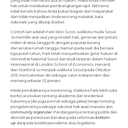
yang tidak mematuhi aturan hukum. Maka Anda memiliki
hak untuk melakukan pembangkangan sipil. Aktivisme
tidak berarti bahwa Anda bukan bagian dari masyarakat
dan tidak menjadikan Anda seorang malaikat, kata
Adewale yang dikutip Barber.
Contoh lain adalah Park Won-Soon, walikota muda Seoul.
Ia memiliki asal-usul yang rendah hati, generasi dari petani
miskin di desa Jangga Ri dengan populasi kurang
dari seratus rumah tangga. Namun pada saat dia berusia
tiga puluh tahun, Park telah menyelesaikan gelar hukum di
Universitas Nasional Seoul dan studi lanjutan dalam hukum
internasional di London School of Economics, Harvard,
dan Stanford. Ia menjadi walikota Seoul pada Oktober
2011, mencalonkan diri sebagai calon independen dan
menang sebesar 53 persen.
Meski pendidikannya mentereng, Walikota Park lebih suka
berbicara bukan tentang akademis dan kredensial
hukumnya (dia juga pernah sebagai jaksa) tetapi tentang
pengalamannya sebagai advokat hak asasi manusia dan
community organizer
. Pandangannya tentang politik dan
demokrasi perkotaan berakar pada reformasi
bottom-
up
daripada konstitusionalisme atau legalisme.