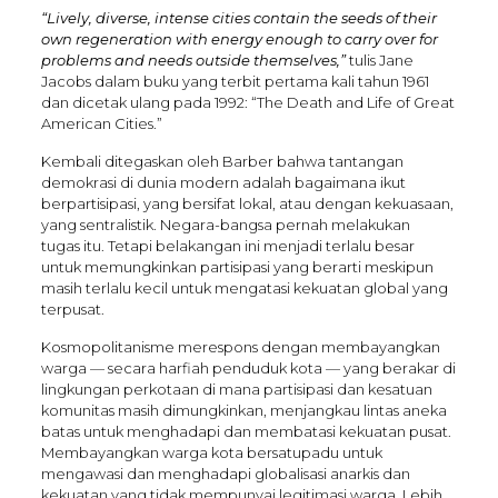
“Lively, diverse, intense cities contain the seeds of their
own regeneration with energy enough to carry over for
problems and needs outside themselves,”
tulis Jane
Jacobs dalam buku yang terbit pertama kali tahun 1961
dan dicetak ulang pada 1992: “The Death and Life of Great
American Cities.”
Kembali ditegaskan oleh Barber bahwa tantangan
demokrasi di dunia modern adalah bagaimana ikut
berpartisipasi, yang bersifat lokal, atau dengan kekuasaan,
yang sentralistik. Negara-bangsa pernah melakukan
tugas itu. Tetapi belakangan ini menjadi terlalu besar
untuk memungkinkan partisipasi yang berarti meskipun
masih terlalu kecil untuk mengatasi kekuatan global yang
terpusat.
Kosmopolitanisme merespons dengan membayangkan
warga — secara harfiah penduduk kota — yang berakar di
lingkungan perkotaan di mana partisipasi dan kesatuan
komunitas masih dimungkinkan, menjangkau lintas aneka
batas untuk menghadapi dan membatasi kekuatan pusat.
Membayangkan warga kota bersatupadu untuk
mengawasi dan menghadapi globalisasi anarkis dan
kekuatan yang tidak mempunyai legitimasi warga. Lebih