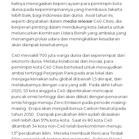
kalinya menegaskan kepercayaan para pemimpin kota
dunia pada kepemimpinannya yang membawa Jakarta
lebih baik, bagi Indonesia dan dunia. Awal tahun ini,
seperti dinyatakan dalam
media release
C40 Cities, dia
berperan penting dalam mendukung kota Jakarta untuk
meluncurkan Kemitraan Udara Bersih yang ambisius yang
menangani polusi udara dan meningkatkan kesadaran
akan dampak kesehatannya.
C40 mewakili 700 juta warga dunia dan seperempat dari
ekonomi dunia. Melalui kolaborasi dan inovasi, para
pemimpin kota C40 Cities bertekad untuk mewujudkan
ambisi tertinggi Perjanjian Paris pada aras lokal dan
menjaga kenaikan suhu global di bawah 1,5 derajat, dan
melakukannya dengan cara yang adil. Pada akhir tahun
2020, 53 kota anggota C40 diperkirakan mencapai
puncak emisi tertinggi dan akan diikuti dengan penurunan
emisi hingga menuju Zero Emission pada periode masing-
masing. Eropa akan menjadi benua Carbon Neutral pada
tahun 2050. Dampak perubahan iklim sudah dirasakan
oleh lebih dari 97% kota-kota. Saat ini 80 kota C40
ditambah 34 kota non-C40 telah berkomitmen menuju
o
1.5
perubahan iklim. Mereka membuat Rencana Tindak