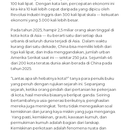
100 kali lipat. Dengan kata lain, percepatan ekonomi ini
kira-kira 10 kali lebih cepat daripada yang dipicu oleh
Revolusi Industri Inggris dan 300 kali lipat skala — kekuatan
ekonomi yang 3.000 kali lebih besar.
Pada tahun 2025, hampir 2,5 miliar orang akan tinggal di
kota-kota di Asia — itu berarti satu dari setiap dua
urbanis di seluruh dunia terjadi di Asia. Dalam waktu
kurang dari satu dekade, China bisa memiliki lebih dari
tiga kali lipat, dan India menggandakan, jumlah urban
Amerika Serikat saat ini — sekitar 250 juta. Sejumlah 46
dari 200 kota teratas dunia akan berada di China pada
tahun 2025.
“Lantas apa sih hebatnya kota?” tanya para penulis buku
yang penuh dengan rujukan sejarah ini. Sepanjang
sejarah, ketika orang pindah dari pertanian ke pekerjaan
di kota, hasil mereka biasanya berlipat ganda. Seiring
bertambahnya usia generasi berikutnya, penghasilan
mereka juga meningkat. Tentu tidak menegasikan soal
kemiskinan dan jurang kaya miskin yang juga menganga.
Yang pasti, kemiskinan, graviti, kawasan kumuh, dan
permukiman kumuh adalah bagian dari lanskap.
Kemiskinan perkotaan adalah fenomena nyata dan