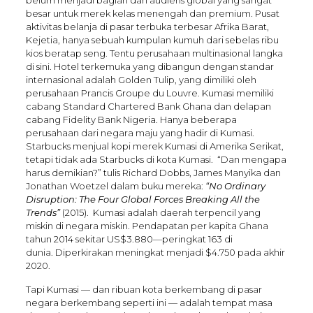
belum menjadi bagian dari audiens global yang sangat
besar untuk merek kelas menengah dan premium. Pusat
aktivitas belanja di pasar terbuka terbesar Afrika Barat,
Kejetia, hanya sebuah kumpulan kumuh dari sebelas ribu
kios beratap seng. Tentu perusahaan multinasional langka
di sini. Hotel terkemuka yang dibangun dengan standar
internasional adalah Golden Tulip, yang dimiliki oleh
perusahaan Prancis Groupe du Louvre. Kumasi memiliki
cabang Standard Chartered Bank Ghana dan delapan
cabang Fidelity Bank Nigeria. Hanya beberapa
perusahaan dari negara maju yang hadir di Kumasi.
Starbucks menjual kopi merek Kumasi di Amerika Serikat,
tetapi tidak ada Starbucks di kota Kumasi. “Dan mengapa
harus demikian?” tulis Richard Dobbs, James Manyika dan
Jonathan Woetzel dalam buku mereka:
“No Ordinary
Disruption: The Four Global Forces Breaking All the
Trends”
(2015). Kumasi adalah daerah terpencil yang
miskin di negara miskin. Pendapatan per kapita Ghana
tahun 2014 sekitar US$3.880—peringkat 163 di
dunia. Diperkirakan meningkat menjadi $4.750 pada akhir
2020.
Tapi Kumasi — dan ribuan kota berkembang di pasar
negara berkembang seperti ini — adalah tempat masa