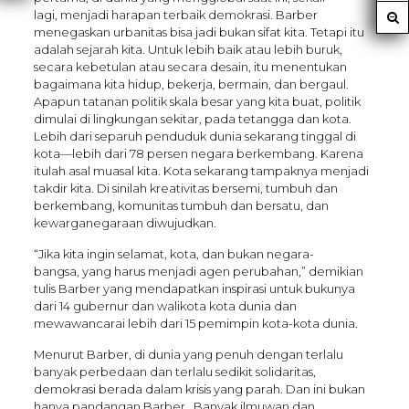
lagi, menjadi harapan terbaik demokrasi. Barber
menegaskan urbanitas bisa jadi bukan sifat kita. Tetapi itu
adalah sejarah kita. Untuk lebih baik atau lebih buruk,
secara kebetulan atau secara desain, itu menentukan
bagaimana kita hidup, bekerja, bermain, dan bergaul.
Apapun tatanan politik skala besar yang kita buat, politik
dimulai di lingkungan sekitar, pada tetangga dan kota.
Lebih dari separuh penduduk dunia sekarang tinggal di
kota—lebih dari 78 persen negara berkembang. Karena
itulah asal muasal kita. Kota sekarang tampaknya menjadi
takdir kita. Di sinilah kreativitas bersemi, tumbuh dan
berkembang, komunitas tumbuh dan bersatu, dan
kewarganegaraan diwujudkan.
“Jika kita ingin selamat, kota, dan bukan negara-
bangsa, yang harus menjadi agen perubahan,” demikian
tulis Barber yang mendapatkan inspirasi untuk bukunya
dari 14 gubernur dan walikota kota dunia dan
mewawancarai lebih dari 15 pemimpin kota-kota dunia.
Menurut Barber, di dunia yang penuh dengan terlalu
banyak perbedaan dan terlalu sedikit solidaritas,
demokrasi berada dalam krisis yang parah. Dan ini bukan
hanya pandangan Barber. Banyak ilmuwan dan