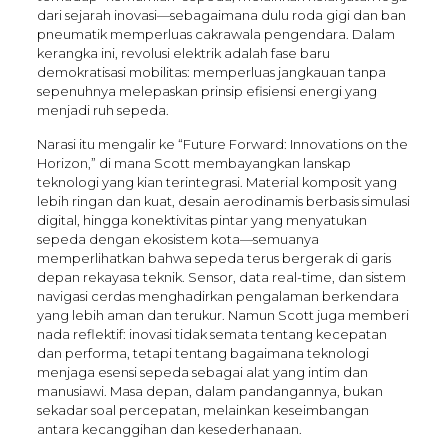
dari sejarah inovasi—sebagaimana dulu roda gigi dan ban
pneumatik memperluas cakrawala pengendara. Dalam
kerangka ini, revolusi elektrik adalah fase baru
demokratisasi mobilitas: memperluas jangkauan tanpa
sepenuhnya melepaskan prinsip efisiensi energi yang
menjadi ruh sepeda.
Narasi itu mengalir ke “Future Forward: Innovations on the
Horizon,” di mana Scott membayangkan lanskap
teknologi yang kian terintegrasi. Material komposit yang
lebih ringan dan kuat, desain aerodinamis berbasis simulasi
digital, hingga konektivitas pintar yang menyatukan
sepeda dengan ekosistem kota—semuanya
memperlihatkan bahwa sepeda terus bergerak di garis
depan rekayasa teknik. Sensor, data real-time, dan sistem
navigasi cerdas menghadirkan pengalaman berkendara
yang lebih aman dan terukur. Namun Scott juga memberi
nada reflektif: inovasi tidak semata tentang kecepatan
dan performa, tetapi tentang bagaimana teknologi
menjaga esensi sepeda sebagai alat yang intim dan
manusiawi. Masa depan, dalam pandangannya, bukan
sekadar soal percepatan, melainkan keseimbangan
antara kecanggihan dan kesederhanaan.