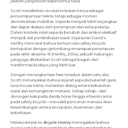
jalanan yang belum sepenuhnya halus.
Scott menafsirkan revolusi ini bukan hanya sebagai
penyempurnaan teknis, tetapi sebagai momen
demokratisasi mobilitas. Sepeda menjadi lebih terjangkau
dan dapat diakses oleh perempuan dan kelas pekerja.
Dalam konteks inilah sepeda berubah dari simbol eksklusif
menjadi alat pembebasan sosial. Sejarawan David V.
Herlihy mencatat bahwa kemunculan safety bicycle
bertepatan dengan gelombang emansipasi perempuan
pada akhir abad ke-19 (Herlihy, 2004), sebuah hubungan
yang juga ditekankan Scott sebagai bagian dari
transformasi budaya yang lebih luas.
Dengan merangkai fase-fase tersebut dalam satu alur,
Scott menunjukkan bahwa sejarah sepeda bukanlah garis
lurus inovasi teknis, melainkan dialog antara kebutuhan
sosial dan kemungkinan mekanis. Setiap tahap—dari
dorongan kaki pada dandy horse hingga efisiensi rantai
pada safety bicycle—mewakili pencarian manusia akan
keseimbangan antara kecepatan, keamanan, dan
kebebasan.
Melalui sintesis ini,
Bicycle History
menegaskan bahwa
evolusi sepeda mencerminkan dinamika modernitas itu