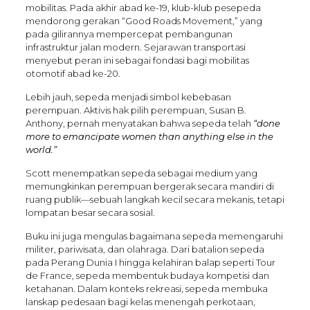
mobilitas. Pada akhir abad ke-19, klub-klub pesepeda
mendorong gerakan “Good Roads Movement,” yang
pada gilirannya mempercepat pembangunan
infrastruktur jalan modern. Sejarawan transportasi
menyebut peran ini sebagai fondasi bagi mobilitas
otomotif abad ke-20.
Lebih jauh, sepeda menjadi simbol kebebasan
perempuan. Aktivis hak pilih perempuan, Susan B.
Anthony, pernah menyatakan bahwa sepeda telah
“done
more to emancipate women than anything else in the
world.”
Scott menempatkan sepeda sebagai medium yang
memungkinkan perempuan bergerak secara mandiri di
ruang publik—sebuah langkah kecil secara mekanis, tetapi
lompatan besar secara sosial.
Buku ini juga mengulas bagaimana sepeda memengaruhi
militer, pariwisata, dan olahraga. Dari batalion sepeda
pada Perang Dunia I hingga kelahiran balap seperti Tour
de France, sepeda membentuk budaya kompetisi dan
ketahanan. Dalam konteks rekreasi, sepeda membuka
lanskap pedesaan bagi kelas menengah perkotaan,