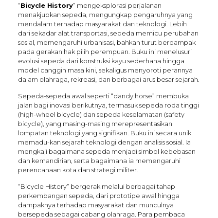
“
Bicycle History
” mengeksplorasi perjalanan
menakjubkan sepeda, mengungkap pengaruhnya yang
mendalam terhadap masyarakat dan teknologi. Lebih
dari sekadar alat transportasi, sepeda memicu perubahan
sosial, memengaruhi urbanisasi, bahkan turut berdampak
pada gerakan hak pilih perempuan. Buku ini menelusuri
evolusi sepeda dari konstruksi kayu sederhana hingga
model canggih masa kini, sekaligus menyoroti perannya
dalam olahraga, rekreasi, dan berbagai arus besar sejarah.
Sepeda-sepeda awal seperti “dandy horse” membuka
jalan bagi inovasi berikutnya, termasuk sepeda roda tinggi
(high-wheel bicycle) dan sepeda keselamatan (safety
bicycle), yang masing-masing merepresentasikan
lompatan teknologi yang signifikan. Buku ini secara unik
memadu-kan sejarah teknologi dengan analisis sosial. Ia
mengkaji bagaimana sepeda menjadi simbol kebebasan
dan kemandirian, serta bagaimana ia memengaruhi
perencanaan kota dan strategi militer.
“Bicycle History” bergerak melalui berbagai tahap
perkembangan sepeda, dari prototipe awal hingga
dampaknya terhadap masyarakat dan munculnya
bersepeda sebagai cabang olahraga. Para pembaca