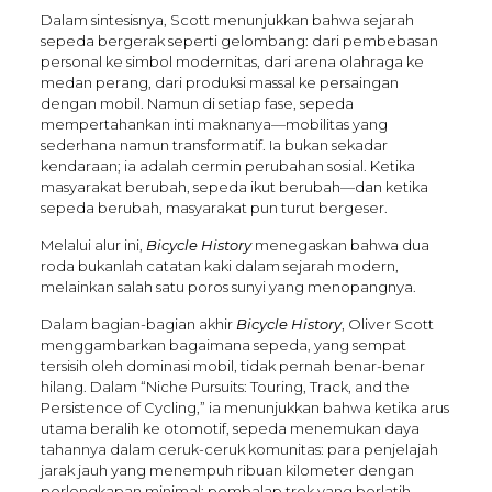
Dalam sintesisnya, Scott menunjukkan bahwa sejarah
sepeda bergerak seperti gelombang: dari pembebasan
personal ke simbol modernitas, dari arena olahraga ke
medan perang, dari produksi massal ke persaingan
dengan mobil. Namun di setiap fase, sepeda
mempertahankan inti maknanya—mobilitas yang
sederhana namun transformatif. Ia bukan sekadar
kendaraan; ia adalah cermin perubahan sosial. Ketika
masyarakat berubah, sepeda ikut berubah—dan ketika
sepeda berubah, masyarakat pun turut bergeser.
Melalui alur ini,
Bicycle History
menegaskan bahwa dua
roda bukanlah catatan kaki dalam sejarah modern,
melainkan salah satu poros sunyi yang menopangnya.
Dalam bagian-bagian akhir
Bicycle History
, Oliver Scott
menggambarkan bagaimana sepeda, yang sempat
tersisih oleh dominasi mobil, tidak pernah benar-benar
hilang. Dalam “Niche Pursuits: Touring, Track, and the
Persistence of Cycling,” ia menunjukkan bahwa ketika arus
utama beralih ke otomotif, sepeda menemukan daya
tahannya dalam ceruk-ceruk komunitas: para penjelajah
jarak jauh yang menempuh ribuan kilometer dengan
perlengkapan minimal; pembalap trek yang berlatih