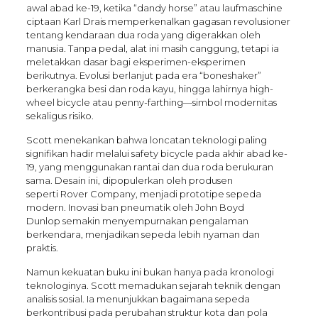
awal abad ke-19, ketika “dandy horse” atau laufmaschine
ciptaan Karl Drais memperkenalkan gagasan revolusioner
tentang kendaraan dua roda yang digerakkan oleh
manusia. Tanpa pedal, alat ini masih canggung, tetapi ia
meletakkan dasar bagi eksperimen-eksperimen
berikutnya. Evolusi berlanjut pada era “boneshaker”
berkerangka besi dan roda kayu, hingga lahirnya high-
wheel bicycle atau penny-farthing—simbol modernitas
sekaligus risiko.
Scott menekankan bahwa loncatan teknologi paling
signifikan hadir melalui safety bicycle pada akhir abad ke-
19, yang menggunakan rantai dan dua roda berukuran
sama. Desain ini, dipopulerkan oleh produsen
seperti Rover Company, menjadi prototipe sepeda
modern. Inovasi ban pneumatik oleh John Boyd
Dunlop semakin menyempurnakan pengalaman
berkendara, menjadikan sepeda lebih nyaman dan
praktis.
Namun kekuatan buku ini bukan hanya pada kronologi
teknologinya. Scott memadukan sejarah teknik dengan
analisis sosial. Ia menunjukkan bagaimana sepeda
berkontribusi pada perubahan struktur kota dan pola