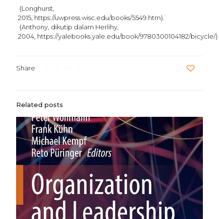
(Longhurst,
2015, https://uwpress.wisc.edu/books/5549.htm).
(Anthony, dikutip dalam Herlihy,
2004, https://yalebooks.yale.edu/book/9780300104182/bicycle/)
Share
0
Related posts