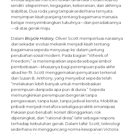
sendiri: eksperimen, kegagalan, keberanian, dan akhirnya
stabilitas. Dua roda yang tampak sederhana ternyata
menyimpan kisah panjang tentang bagaimana manusia
belajar menyeimbangkan tubuhnya—dan peradabannya
—di atas gerak maju.
Dalam
Bicycle History
, Oliver Scott memperluas narasinya
dari sekadar evolusi mekanik menjadi kisah tentang
bagaimana sepeda menyusup ke dalam jantung
perubahan sosial modern. Pada bagian “Wheels of
Freedom,” ia menempatkan sepeda sebagai simbol
pembebasan—khususnya bagi perempuan pada akhir
abad ke-19. Scott menggemakan pernyataan terkenal
dari Susan B. Anthony, yang menyebut sepeda telah
“melakukan lebih banyak untuk membebaskan
perempuan daripada apa pun di dunia.” Sepeda
memungkinkan perempuan bergerak tanpa
pengawasan, tanpa kusir, tanpa jadwal kereta. Mobilitas
pribadi menjadi metafora sekaligus praktik emansipasi.
Pakaian pun berubah: korset dilonggarkan, rok
dipersingkat, dan “rational dress” lahir sebagai respons
terhadap kebutuhan gerak. Dalam tafsir Scott, teknologi
sederhana ini mengguncang norma kesopanan Victoria