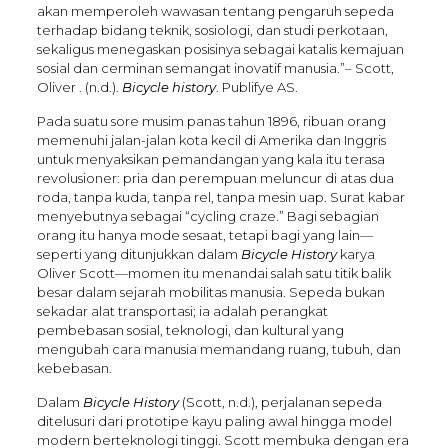
akan memperoleh wawasan tentang pengaruh sepeda
terhadap bidang teknik, sosiologi, dan studi perkotaan,
sekaligus menegaskan posisinya sebagai katalis kemajuan
sosial dan cerminan semangat inovatif manusia.”– Scott,
Oliver . (n.d.).
Bicycle history
. Publifye AS.
Pada suatu sore musim panas tahun 1896, ribuan orang
memenuhi jalan-jalan kota kecil di Amerika dan Inggris
untuk menyaksikan pemandangan yang kala itu terasa
revolusioner: pria dan perempuan meluncur di atas dua
roda, tanpa kuda, tanpa rel, tanpa mesin uap. Surat kabar
menyebutnya sebagai “cycling craze.” Bagi sebagian
orang itu hanya mode sesaat, tetapi bagi yang lain—
seperti yang ditunjukkan dalam
Bicycle History
karya
Oliver Scott—momen itu menandai salah satu titik balik
besar dalam sejarah mobilitas manusia. Sepeda bukan
sekadar alat transportasi; ia adalah perangkat
pembebasan sosial, teknologi, dan kultural yang
mengubah cara manusia memandang ruang, tubuh, dan
kebebasan.
Dalam
Bicycle History
(Scott, n.d.), perjalanan sepeda
ditelusuri dari prototipe kayu paling awal hingga model
modern berteknologi tinggi. Scott membuka dengan era