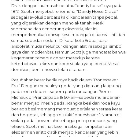
Drais dengan laufmaschine atau “dandy horse”-nya pada
1817. Scott menyebut fenomena “Dandy Horse Craze”
sebagai revolusi berbasis kaki: kendaraan tanpa pedal,
yang digerakkan dengan menolak tanah. Meski
sederhana dan cenderung eksentrik, alat ini
memperkenalkan prinsip keseimbangan dinamis—inti dari
semua sepeda modern. Di kota-kota Eropa, para
aristokrat muda meluncur dengan alat ini sebagai simbol
gaya dan modernitas. Namun Scott juga mencatat bahwa
kegemaran tersebut cepat meredup karena
keterbatasan teknis dan kondisi jalan yang buruk. Meski
demikian, benih inovasi telah ditanam.
Perubahan besar berikutnya hadir dalam “Boneshaker
Era.” Dengan munculnya pedal yang dipasang langsung
pada roda depan—seperti pada rancangan Pierre
Michaux di Prancis pada 1860-an—sepeda mulai benar-
benar menjadi mesin pedal. Rangka besi dan roda kayu
berlapis besi memang membuat perjalanan terasa keras
dan bergetar, sehingga dijuluki “boneshaker.” Namun di
sinilah pedal power lahir sebagai prinsip mekanis yang
efisien. Scott melihat fase ini sebagai lompatan dari
eksperimen aristokratik menjadi kendaraan yang lebih