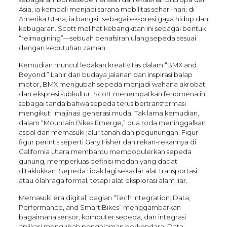
Asia, ia kembali menjadi sarana mobilitas sehari-hari; di
Amerika Utara, ia bangkit sebagai ekspresi gaya hidup dan
kebugaran. Scott melihat kebangkitan ini sebagai bentuk
“reimagining”—sebuah penafsiran ulang sepeda sesuai
dengan kebutuhan zaman.
Kemudian muncul ledakan kreativitas dalam “BMX and
Beyond.” Lahir dari budaya jalanan dan inspirasi balap
motor, BMX mengubah sepeda menjadi wahana akrobat
dan ekspresi subkultur. Scott menempatkan fenomena ini
sebagai tanda bahwa sepeda terus bertransformasi
mengikuti imajinasi generasi muda. Tak lama kemudian,
dalam “Mountain Bikes Emerge,” dua roda meninggalkan
aspal dan memasuki jalur tanah dan pegunungan. Figur-
figur perintis seperti Gary Fisher dan rekan-rekannya di
California Utara membantu mempopulerkan sepeda
gunung, memperluas definisi medan yang dapat
ditaklukkan. Sepeda tidak lagi sekadar alat transportasi
atau olahraga formal, tetapi alat eksplorasi alam liar.
Memasuki era digital, bagian “Tech Integration: Data,
Performance, and Smart Bikes” menggambarkan
bagaimana sensor, komputer sepeda, dan integrasi
aplikasi mengubah pengalaman berkendara. Data