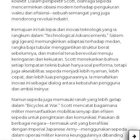
kolektif. Dalam perspektif Scott, olahraga sepeda
mencerminkan obsesi modern terhadap pengukuran
waktu dan efisiensi—sebuah semangat yang juga
mendorong revolusi industri.
Kemajuan ini tak lepas dari inovasi teknologis yang ia
rangkum dalam “Technological Advancements.” Sistem
gigi (gears) memungkinkan adaptasi terhadap medan,
rangka baja tubular menggantikan struktur berat
sebelumnya, dan material terus berevolusi menuju
keringanan dan kekuatan. Scott menekankan bahwa
setiap lompatan teknis bukan hanya soal performa, tetapi
juga aksesibilitas: sepeda menjadi lebih nyaman, lebih
cepat, dan lebih luas penggunaannya. Ia menafsirkan
inovasi ini sebagai dialog antara kebutuhan pengguna
dan ambisi insinyur.
Namun sepeda juga memasuki ranah yang lebih gelap
dalam “Bicycles at War.” Scott mencatat bagaimana
militer memanfaatkan mobilitas senyap dan efisien
sepeda untuk pengintaian dan komunikasi. Pasukan di
berbagai negara—termasuk unit yang berafiliasi
dengan Imperial Japanese Army—menggunakan sepeda
dalam operasi militer karena keunggulannya dibanding