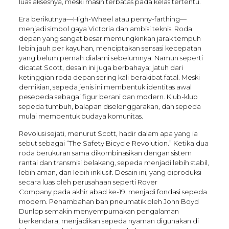
luas aksesnya, meski masih terbatas pada kelas tertentu.
Era berikutnya—High-Wheel atau penny-farthing—
menjadi simbol gaya Victoria dan ambisi teknis. Roda
depan yang sangat besar memungkinkan jarak tempuh
lebih jauh per kayuhan, menciptakan sensasi kecepatan
yang belum pernah dialami sebelumnya. Namun seperti
dicatat Scott, desain ini juga berbahaya; jatuh dari
ketinggian roda depan sering kali berakibat fatal. Meski
demikian, sepeda jenis ini membentuk identitas awal
pesepeda sebagai figur berani dan modern. Klub-klub
sepeda tumbuh, balapan diselenggarakan, dan sepeda
mulai membentuk budaya komunitas.
Revolusi sejati, menurut Scott, hadir dalam apa yang ia
sebut sebagai “The Safety Bicycle Revolution.” Ketika dua
roda berukuran sama dikombinasikan dengan sistem
rantai dan transmisi belakang, sepeda menjadi lebih stabil,
lebih aman, dan lebih inklusif. Desain ini, yang diproduksi
secara luas oleh perusahaan seperti Rover
Company pada akhir abad ke-19, menjadi fondasi sepeda
modern. Penambahan ban pneumatik oleh John Boyd
Dunlop semakin menyempurnakan pengalaman
berkendara, menjadikan sepeda nyaman digunakan di