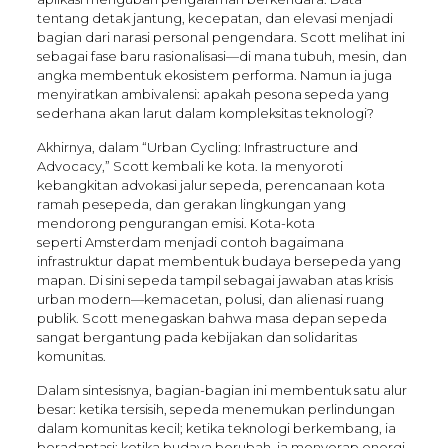
tentang detak jantung, kecepatan, dan elevasi menjadi
bagian dari narasi personal pengendara. Scott melihat ini
sebagai fase baru rasionalisasi—di mana tubuh, mesin, dan
angka membentuk ekosistem performa. Namun ia juga
menyiratkan ambivalensi: apakah pesona sepeda yang
sederhana akan larut dalam kompleksitas teknologi?
Akhirnya, dalam “Urban Cycling: Infrastructure and
Advocacy,” Scott kembali ke kota. Ia menyoroti
kebangkitan advokasi jalur sepeda, perencanaan kota
ramah pesepeda, dan gerakan lingkungan yang
mendorong pengurangan emisi. Kota-kota
seperti Amsterdam menjadi contoh bagaimana
infrastruktur dapat membentuk budaya bersepeda yang
mapan. Di sini sepeda tampil sebagai jawaban atas krisis
urban modern—kemacetan, polusi, dan alienasi ruang
publik. Scott menegaskan bahwa masa depan sepeda
sangat bergantung pada kebijakan dan solidaritas
komunitas.
Dalam sintesisnya, bagian-bagian ini membentuk satu alur
besar: ketika tersisih, sepeda menemukan perlindungan
dalam komunitas kecil; ketika teknologi berkembang, ia
beradaptasi; ketika budaya berubah, ia menyerap energi