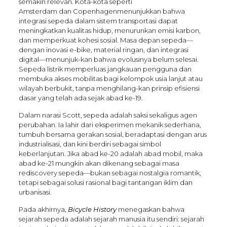
semakin relevan. Kota-kota seperti
Amsterdam dan Copenhagenmenunjukkan bahwa
integrasi sepeda dalam sistem transportasi dapat
meningkatkan kualitas hidup, menurunkan emisi karbon,
dan memperkuat kohesi sosial. Masa depan sepeda—
dengan inovasi e-bike, material ringan, dan integrasi
digital—menunjuk-kan bahwa evolusinya belum selesai.
Sepeda listrik memperluas jangkauan pengguna dan
membuka akses mobilitas bagi kelompok usia lanjut atau
wilayah berbukit, tanpa menghilang-kan prinsip efisiensi
dasar yang telah ada sejak abad ke-19.
Dalam narasi Scott, sepeda adalah saksi sekaligus agen
perubahan. Ia lahir dari eksperimen mekanik sederhana,
tumbuh bersama gerakan sosial, beradaptasi dengan arus
industrialisasi, dan kini berdiri sebagai simbol
keberlanjutan. Jika abad ke-20 adalah abad mobil, maka
abad ke-21 mungkin akan dikenang sebagai masa
rediscovery sepeda—bukan sebagai nostalgia romantik,
tetapi sebagai solusi rasional bagi tantangan iklim dan
urbanisasi.
Pada akhirnya,
Bicycle History
menegaskan bahwa
sejarah sepeda adalah sejarah manusia itu sendiri: sejarah