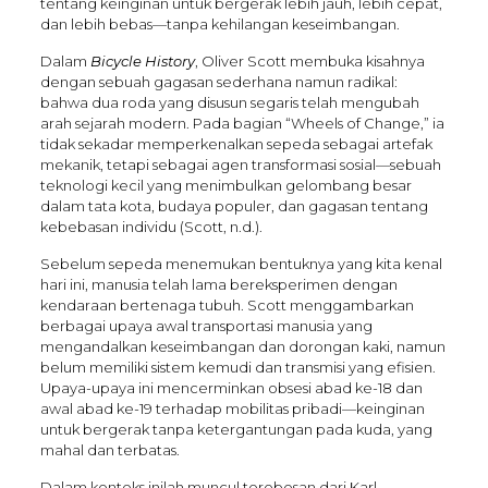
tentang keinginan untuk bergerak lebih jauh, lebih cepat,
dan lebih bebas—tanpa kehilangan keseimbangan.
Dalam
Bicycle History
, Oliver Scott membuka kisahnya
dengan sebuah gagasan sederhana namun radikal:
bahwa dua roda yang disusun segaris telah mengubah
arah sejarah modern. Pada bagian “Wheels of Change,” ia
tidak sekadar memperkenalkan sepeda sebagai artefak
mekanik, tetapi sebagai agen transformasi sosial—sebuah
teknologi kecil yang menimbulkan gelombang besar
dalam tata kota, budaya populer, dan gagasan tentang
kebebasan individu (Scott, n.d.).
Sebelum sepeda menemukan bentuknya yang kita kenal
hari ini, manusia telah lama bereksperimen dengan
kendaraan bertenaga tubuh. Scott menggambarkan
berbagai upaya awal transportasi manusia yang
mengandalkan keseimbangan dan dorongan kaki, namun
belum memiliki sistem kemudi dan transmisi yang efisien.
Upaya-upaya ini mencerminkan obsesi abad ke-18 dan
awal abad ke-19 terhadap mobilitas pribadi—keinginan
untuk bergerak tanpa ketergantungan pada kuda, yang
mahal dan terbatas.
Dalam konteks inilah muncul terobosan dari Karl