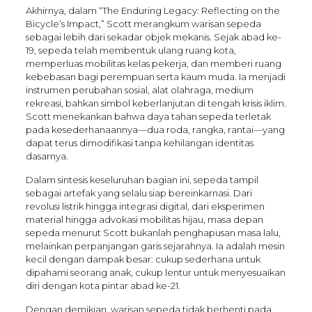
Akhirnya, dalam “The Enduring Legacy: Reflecting on the
Bicycle’s Impact,” Scott merangkum warisan sepeda
sebagai lebih dari sekadar objek mekanis. Sejak abad ke-
19, sepeda telah membentuk ulang ruang kota,
memperluas mobilitas kelas pekerja, dan memberi ruang
kebebasan bagi perempuan serta kaum muda. Ia menjadi
instrumen perubahan sosial, alat olahraga, medium
rekreasi, bahkan simbol keberlanjutan di tengah krisis iklim.
Scott menekankan bahwa daya tahan sepeda terletak
pada kesederhanaannya—dua roda, rangka, rantai—yang
dapat terus dimodifikasi tanpa kehilangan identitas
dasarnya.
Dalam sintesis keseluruhan bagian ini, sepeda tampil
sebagai artefak yang selalu siap bereinkarnasi. Dari
revolusi listrik hingga integrasi digital, dari eksperimen
material hingga advokasi mobilitas hijau, masa depan
sepeda menurut Scott bukanlah penghapusan masa lalu,
melainkan perpanjangan garis sejarahnya. Ia adalah mesin
kecil dengan dampak besar: cukup sederhana untuk
dipahami seorang anak, cukup lentur untuk menyesuaikan
diri dengan kota pintar abad ke-21.
Dengan demikian, warisan sepeda tidak berhenti pada