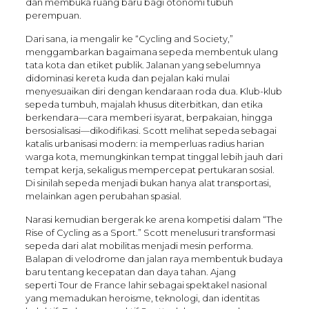
dan membuka ruang baru bagi otonomi tubuh
perempuan.
Dari sana, ia mengalir ke “Cycling and Society,”
menggambarkan bagaimana sepeda membentuk ulang
tata kota dan etiket publik. Jalanan yang sebelumnya
didominasi kereta kuda dan pejalan kaki mulai
menyesuaikan diri dengan kendaraan roda dua. Klub-klub
sepeda tumbuh, majalah khusus diterbitkan, dan etika
berkendara—cara memberi isyarat, berpakaian, hingga
bersosialisasi—dikodifikasi. Scott melihat sepeda sebagai
katalis urbanisasi modern: ia memperluas radius harian
warga kota, memungkinkan tempat tinggal lebih jauh dari
tempat kerja, sekaligus mempercepat pertukaran sosial.
Di sinilah sepeda menjadi bukan hanya alat transportasi,
melainkan agen perubahan spasial.
Narasi kemudian bergerak ke arena kompetisi dalam “The
Rise of Cycling as a Sport.” Scott menelusuri transformasi
sepeda dari alat mobilitas menjadi mesin performa.
Balapan di velodrome dan jalan raya membentuk budaya
baru tentang kecepatan dan daya tahan. Ajang
seperti Tour de France lahir sebagai spektakel nasional
yang memadukan heroisme, teknologi, dan identitas