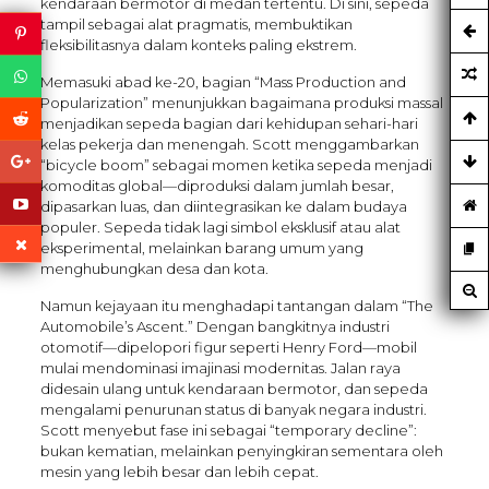
kendaraan bermotor di medan tertentu. Di sini, sepeda
tampil sebagai alat pragmatis, membuktikan
fleksibilitasnya dalam konteks paling ekstrem.
Memasuki abad ke-20, bagian “Mass Production and
Popularization” menunjukkan bagaimana produksi massal
menjadikan sepeda bagian dari kehidupan sehari-hari
kelas pekerja dan menengah. Scott menggambarkan
“bicycle boom” sebagai momen ketika sepeda menjadi
komoditas global—diproduksi dalam jumlah besar,
dipasarkan luas, dan diintegrasikan ke dalam budaya
populer. Sepeda tidak lagi simbol eksklusif atau alat
eksperimental, melainkan barang umum yang
menghubungkan desa dan kota.
Namun kejayaan itu menghadapi tantangan dalam “The
Automobile’s Ascent.” Dengan bangkitnya industri
otomotif—dipelopori figur seperti Henry Ford—mobil
mulai mendominasi imajinasi modernitas. Jalan raya
didesain ulang untuk kendaraan bermotor, dan sepeda
mengalami penurunan status di banyak negara industri.
Scott menyebut fase ini sebagai “temporary decline”:
bukan kematian, melainkan penyingkiran sementara oleh
mesin yang lebih besar dan lebih cepat.