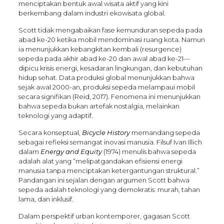
menciptakan bentuk awal wisata aktif yang kini
berkembang dalam industri ekowisata global.
Scott tidak mengabaikan fase kemunduran sepeda pada
abad ke-20 ketika mobil mendominasi ruang kota. Namun
ia menunjukkan kebangkitan kembali (resurgence)
sepeda pada akhir abad ke-20 dan awal abad ke-21—
dipicu krisis energi, kesadaran lingkungan, dan kebutuhan
hidup sehat. Data produksi global menunjukkan bahwa
sejak awal 2000-an, produksi sepeda melampaui mobil
secara signifikan (Reid, 2017). Fenomena ini menunjukkan
bahwa sepeda bukan artefak nostalgia, melainkan
teknologi yang adaptif.
Secara konseptual,
Bicycle History
memandang sepeda
sebagai refleksi semangat inovasi manusia. Filsuf Ivan Illich
dalam
Energy and Equity
(1974) menulis bahwa sepeda
adalah alat yang “melipatgandakan efisiensi energi
manusia tanpa menciptakan ketergantungan struktural.”
Pandangan ini sejalan dengan argumen Scott bahwa
sepeda adalah teknologi yang demokratis: murah, tahan
lama, dan inklusif.
Dalam perspektif urban kontemporer, gagasan Scott