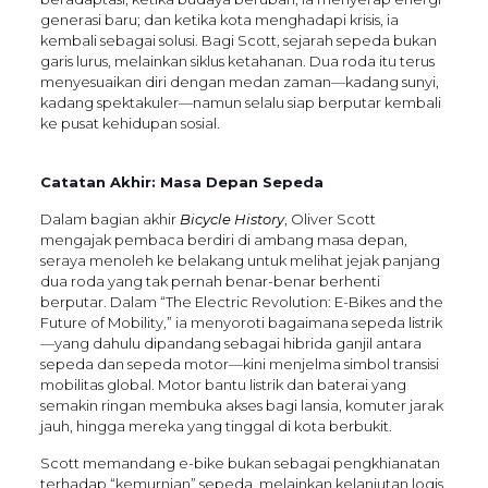
generasi baru; dan ketika kota menghadapi krisis, ia
kembali sebagai solusi. Bagi Scott, sejarah sepeda bukan
garis lurus, melainkan siklus ketahanan. Dua roda itu terus
menyesuaikan diri dengan medan zaman—kadang sunyi,
kadang spektakuler—namun selalu siap berputar kembali
ke pusat kehidupan sosial.
Catatan Akhir: Masa Depan Sepeda
Dalam bagian akhir
Bicycle History
, Oliver Scott
mengajak pembaca berdiri di ambang masa depan,
seraya menoleh ke belakang untuk melihat jejak panjang
dua roda yang tak pernah benar-benar berhenti
berputar. Dalam “The Electric Revolution: E-Bikes and the
Future of Mobility,” ia menyoroti bagaimana sepeda listrik
—yang dahulu dipandang sebagai hibrida ganjil antara
sepeda dan sepeda motor—kini menjelma simbol transisi
mobilitas global. Motor bantu listrik dan baterai yang
semakin ringan membuka akses bagi lansia, komuter jarak
jauh, hingga mereka yang tinggal di kota berbukit.
Scott memandang e-bike bukan sebagai pengkhianatan
terhadap “kemurnian” sepeda, melainkan kelanjutan logis