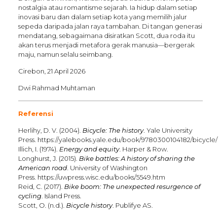
nostalgia atau romantisme sejarah. Ia hidup dalam setiap
inovasi baru dan dalam setiap kota yang memilih jalur
sepeda daripada jalan raya tambahan. Di tangan generasi
mendatang, sebagaimana disiratkan Scott, dua roda itu
akan terus menjadi metafora gerak manusia—bergerak
maju, namun selalu seimbang.
Cirebon, 21 April 2026
Dwi Rahmad Muhtaman
Referensi
Herlihy, D. V. (2004).
Bicycle: The history
. Yale University
Press. https://yalebooks.yale.edu/book/9780300104182/bicycle/
Illich, I. (1974).
Energy and equity
. Harper & Row.
Longhurst, J. (2015).
Bike battles: A history of sharing the
American road
. University of Washington
Press. https://uwpress.wisc.edu/books/5549.htm
Reid, C. (2017).
Bike boom: The unexpected resurgence of
cycling
. Island Press.
Scott, O. (n.d.).
Bicycle history
. Publifye AS.