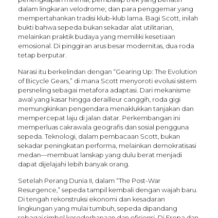
dalam lingkaran velodrome; dan para penggemar yang
mempertahankan tradisi klub-klub lama. Bagi Scott, inilah
bukti bahwa sepeda bukan sekadar alat utilitarian,
melainkan praktik budaya yang memiliki kesetiaan
emosional. Di pinggiran arus besar modernitas, dua roda
tetap berputar.
Narasi itu berkelindan dengan “Gearing Up: The Evolution
of Bicycle Gears,” di mana Scott menyoroti evolusi sistem
persneling sebagai metafora adaptasi. Dari mekanisme
awal yang kasar hingga derailleur canggih, roda gigi
memungkinkan pengendara menaklukkan tanjakan dan
mempercepat laju di jalan datar. Perkembangan ini
memperluas cakrawala geografis dan sosial pengguna
sepeda. Teknologi, dalam pembacaan Scott, bukan
sekadar peningkatan performa, melainkan demokratisasi
medan—membuat lanskap yang dulu berat menjadi
dapat dijelajahi lebih banyak orang.
Setelah Perang Dunia II, dalam “The Post-War
Resurgence,” sepeda tampil kembali dengan wajah baru.
Di tengah rekonstruksi ekonomi dan kesadaran
lingkungan yang mulai tumbuh, sepeda dipandang
sebagai simbol kesederhanaan dan efisiensi. Di Eropa dan