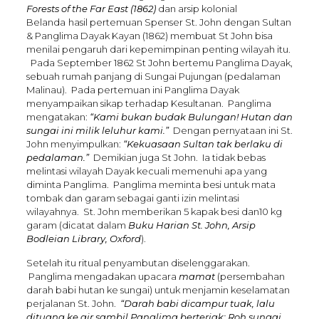
Forests of the Far East
(1862)
dan arsip kolonial
Belanda
hasil pertemuan Spenser St. John dengan Sultan
& Panglima Dayak Kayan (1862) membuat St John bisa
menilai pengaruh dari kepemimpinan penting wilayah itu.
Pada September 1862 St John bertemu Panglima Dayak,
sebuah rumah panjang di Sungai Pujungan (pedalaman
Malinau). Pada pertemuan ini Panglima Dayak
menyampaikan sikap terhadap Kesultanan. Panglima
mengatakan:
“Kami bukan budak Bulungan! Hutan dan
sungai ini milik leluhur kami.”
Dengan pernyataan ini St.
John menyimpulkan:
“Kekuasaan Sultan tak berlaku di
pedalaman.”
Demikian juga St John. Ia tidak bebas
melintasi wilayah Dayak kecuali memenuhi apa yang
diminta Panglima. Panglima meminta besi untuk mata
tombak dan garam sebagai ganti izin melintasi
wilayahnya. St. John memberikan 5 kapak besi dan10 kg
garam (dicatat dalam
Buku Harian St. John, Arsip
Bodleian Library, Oxford
).
Setelah itu ritual penyambutan diselenggarakan.
Panglima mengadakan upacara
mamat
(persembahan
darah babi hutan ke sungai) untuk menjamin keselamatan
perjalanan St. John.
“Darah babi dicampur tuak, lalu
dituang ke air sambil Panglima berteriak: Roh sungai,