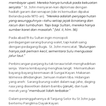
membayar upeti. Mereka hanya tunduk pada kekuatan
senjata.”
St. John menyaran-kan diplomasi dengan
hadiah garam dan senapan (ide ini kemudian dipakai
Belanda pada 1870-an).
“Mereka adalah penjaga hutan
yang sesungguhnya—tahu setiap jejak binatang dan
racun dari tumbuhan. Tapi bagi Sultan, mereka hanya
sumber karet dan masalah.”
(Vol. II, hlm. 56)
.
Pada abad 19 itu Sultan ingin monopoli
perdagangan sarang burung walet, tapi kalah saing
dengan pedagang Bugis. St. John mencatat:
“Bulungan
hanya jadi pemain kecil, sementara Sulu menguasai
jalur laut.”
Perbincangan panjang itu tak terasa telah menghadirkan
senja. Warna lembayung menghias langit. Memantulkan
bayang-bayang keemasan di Sungai Kayan. Makanan
Istimewa dihidangkan. Jamuan malam tiba. Hidangan
yang aneh: Sarang burung walet dalam sup jahe, daging
rusa yang diawetkan dalam bambu (
jaruk
), dan tuak
merah yang “
membuat lidah terbakar
.”
Dalam persinggahannya di Tanjung Selor itu St John juga
bertemu Panglima Dayak Kayan: