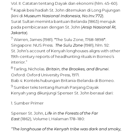
Vol. II: Catatan tentang Dayak dan ekonomi (hlm. 45–60).
6
Kapak besi hadiah St. John ditemukan di Long Pujungan
(kini di
Museum Nasional Indonesia, No.Inv.772
).
Surat Sultan meminta bantuan Belanda (1863) merujuk
pada pembicaraan dengan St. John (
Arsip Nasional RI,
Jakarta
).
7
Warren, James (1981). *The Sulu Zone, 1768-1898*.
Singapore: NUS Press.
The Sulu Zone
(1981), hlm. 92:
St. John’s account of Kenyah longhouses aligns with other
19th-century reports of headhunting rituals in Borneo’s
interior.”
8
Tarling, Nicholas.
Britain, the Brookes, and Brunei
.
Oxford: Oxford University Press, 1971.
Bab 4: Konteks hubungan Britania-Belanda di Borneo.
9
Sumber teks tentang Rumah Panjang Dayak
Kenyah yang dikunjungi Spenser St. John berasal dari:
1. Sumber Primer
Spenser St. John,
Life in the Forests of the Far
East
(1862), Volume I, Halaman 178–180:
“The longhouse of the Kenyah tribe was dark and smoky,