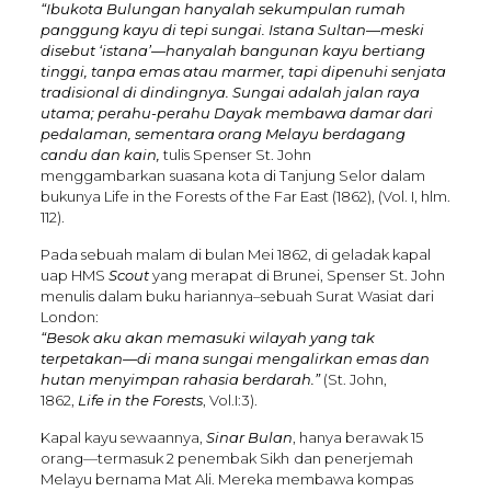
“Ibukota Bulungan hanyalah sekumpulan rumah
panggung kayu di tepi sungai. Istana Sultan—meski
disebut ‘istana’—hanyalah bangunan kayu bertiang
tinggi, tanpa emas atau marmer, tapi dipenuhi senjata
tradisional di dindingnya. Sungai adalah jalan raya
utama; perahu-perahu Dayak membawa damar dari
pedalaman, sementara orang Melayu berdagang
candu dan kain,
tulis Spenser St. John
menggambarkan
suasana kota di Tanjung Selor dalam
bukunya Life in the Forests of the Far East (1862), (Vol. I, hlm.
112).
Pada sebuah malam di bulan Mei 1862, di geladak kapal
uap HMS
Scout
yang merapat di Brunei, Spenser St. John
menulis dalam buku hariannya–sebuah Surat Wasiat dari
London:
“Besok aku akan memasuki wilayah yang tak
terpetakan—di mana sungai mengalirkan emas dan
hutan menyimpan rahasia berdarah.”
(St. John,
1862,
Life in the Forests
, Vol.I:3).
Kapal kayu sewaannya,
Sinar Bulan
, hanya berawak 15
orang—termasuk 2 penembak Sikh
dan penerjemah
Melayu bernama Mat Ali. Mereka membawa kompas