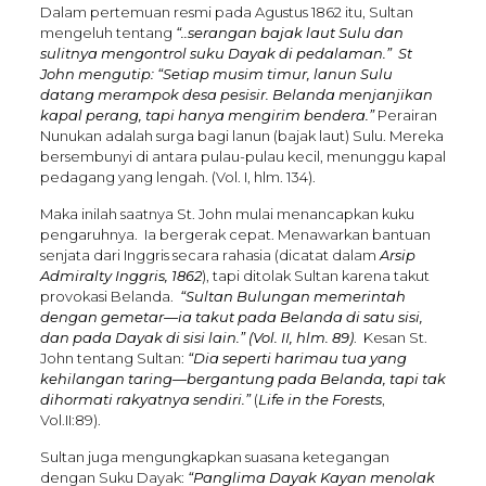
Dalam pertemuan resmi pada Agustus 1862 itu, Sultan
mengeluh tentang
“..serangan bajak laut Sulu dan
sulitnya mengontrol suku Dayak di pedalaman.” St
John mengutip:
“Setiap musim timur, lanun Sulu
datang merampok desa pesisir. Belanda menjanjikan
kapal perang, tapi hanya mengirim bendera.”
Perairan
Nunukan adalah surga bagi lanun (bajak laut) Sulu. Mereka
bersembunyi di antara pulau-pulau kecil, menunggu kapal
pedagang yang lengah. (Vol. I, hlm. 134).
Maka inilah saatnya St. John mulai menancapkan kuku
pengaruhnya. Ia bergerak cepat. Menawarkan bantuan
senjata dari Inggris secara rahasia (dicatat dalam
Arsip
Admiralty Inggris, 1862
), tapi ditolak Sultan karena takut
provokasi Belanda.
“Sultan Bulungan memerintah
dengan gemetar—ia takut pada Belanda di satu sisi,
dan pada Dayak di sisi lain.”
(Vol. II, hlm. 89)
. Kesan St.
John tentang Sultan:
“Dia seperti harimau tua yang
kehilangan taring—bergantung pada Belanda, tapi tak
dihormati rakyatnya sendiri.”
(
Life in the Forests
,
Vol.II:89).
Sultan juga mengungkapkan suasana ketegangan
dengan Suku Dayak:
“Panglima Dayak Kayan menolak