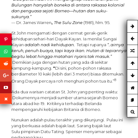
Bulungan hanyalah boneka di antara raksasa kolonial
dan penguasa sejati Borneo—hutan dan suku-
sukunya.”
— Dr. James Warren
,
The Sulu Zone
(1981), hlm. 95.
St John mengamati dengan cermat gerak-gerik
kehidupan sehari-hari Dayak Kayan.
Ia menilai Sungai
Kayan
adalah nadi kehidupan.
Tetapi rupanya
“..airnya
keruh, penuh buaya, tapi kaya ikan. Hutan di tepiannya
begitu lebat hingga matahari nyaris tak masuk.”
Demikian juga dengan hutan yang ada di sekitar
kampung-kampung.
“
Di sini, pohon-pohon raksasa
berdiameter 10 kaki (lebih dari 3 meter) biasa ditemukan.
8
Orang Dayak percaya roh menghuni pohon tua itu.”
Ada dua warisan catatan St. John yang penting waktu:
Dokumennya menjadi sumber utama sejarah Borneo
utara abad ke-19. Kritiknya terhadap Belanda
mempengaruhi kebijakan Britania di Borneo.
Nunukan adalah pulau terakhir yang dikunjungi. Pulau ini
yang berkuasa adalah bajak laut. Sarang bajak laut
Sulu pimpinan Datu Tating. Spenser menyamar sebagai
pedagang kayu.