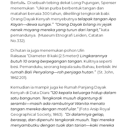
Bertulis
.
Di sebuah tebing dekat Long Pujungan, Spenser
menemukan “Ukiran purba berbentuk tangan dan
matahari berusia 300 tahun, dikelilingi tengkorak babi.
Orang Dayak Kenyah menyebutnya
telapak tangan
Apo
Kayan—dewa sungai.”
“Orang Dayak bilang ini jejak
nenek moyang mereka yang turun dari langit,”
kata
pemandunya. (Museum Etnografi Leiden, Catatan
No.332).
Di hutan ia juga menemukan pohon Ulin
Raksasa
:
“Diameter 8 kaki (2.5 meter)!
Lingkarannya
butuh 10 orang berpegangan tangan.
Kulitnya seperti
besi. Pemanduku, seorang kepala suku Bahau, berbisik:
Ini
rumah
Bali Penyalong—roh penjaga hutan.”
(St. John,
1862:201).
Kemudian ia mampir juga ke Rumah Panjang Dayak
Kenyah di Data Dian
:
“120 kepala keluarga hidup dalam
satu bangunan. Tengkorak musuh digantung di
serambi—masih ada rambutnya! Wanita menato
tangan mereka dengan motif ular.”
(Foto Arsip Royal
Geographical Society, 1863).
“Di dalamnya gelap,
berasap, dan dipenuhi tengkorak musuh. Tapi mereka
menyambutku dengan tuak dan tarian—kaki mereka