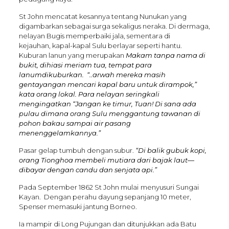
St John mencatat kesannya tentang Nunukan yang
digambarkan sebagai surga sekaligus neraka. Di dermaga,
nelayan Bugis memperbaiki jala, sementara di
kejauhan, kapal-kapal Sulu berlayar seperti hantu.
Kuburan lanun yang merupakan
Makam tanpa nama di
bukit, dihiasi meriam tua, tempat para
lanumdikuburkan. “..arwah mereka masih
gentayangan mencari kapal baru untuk dirampok,”
kata orang lokal. Para nelayan seringkali
mengingatkan “Jangan ke timur, Tuan! Di sana ada
pulau dimana orang Sulu menggantung tawanan di
pohon bakau sampai air pasang
menenggelamkannya.”
Pasar gelap tumbuh dengan subur.
“Di balik gubuk kopi,
orang Tionghoa membeli mutiara dari bajak laut—
dibayar dengan candu dan senjata api.”
Pada September 1862 St John mulai
menyusuri Sungai
Kayan. Dengan perahu dayung sepanjang 10 meter,
Spenser memasuki jantung Borneo.
Ia mampir di Long Pujungan dan ditunjukkan ada Batu