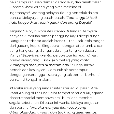
bau campuran asap damar, garam laut, dan tanah basah
—aroma khas Borneo yang akan melekat di
3
ingatannya.
Seorang nelayan Tidung berteriak dalam
bahasa Melayu yang patah-patah:
“Tuan Inggris! Hati-
hati, buaya di sini lebih galak dari orang Dayak!”
Tanjung Selor, ibukota Kesultanan Bulungan, ternyata
hanya sekumpulan rumah panggung kayu di tepi sungai.
Bangunan terbesar adalah istana Sultan—tak lebih megah
dari gudang kopi di Singapura—dengan atap rumbia dan
tiang-tiang usang. Sungai adalah jantung kehidupan.
Airnya
“Seperti teh kental bercampur lumpur, dihuni
buaya sepanjang 15 kaki
(4.5 meter)
yang mata
kuningnya menyala di malam hari.”
Sungai ini tak
pernah ada kesunyian. Gemuruh air bercampur
dengungan serangga—suara yang tak pernah berhenti,
bahkan di tengah malam.
Interaksi sosial yang sangan intens terjadi di pasar. Ada
Pasar Apung di Tanjung Selor tempat semua suku, agama
dan strata sosial membawa hasil bumi dan membeli
segala kebutuhan. Di pasar ini, wanita Melayu berjualan
dari perahu:
“Mereka menjual ikan asap yang
dibungkus daun nipah, dan tuak yang difermentasi