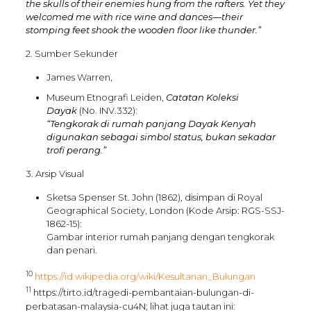
the skulls of their enemies hung from the rafters. Yet they
welcomed me with rice wine and dances—their
stomping feet shook the wooden floor like thunder.”
2. Sumber Sekunder
James Warren,
Museum Etnografi Leiden,
Catatan Koleksi
Dayak
(No. INV.332):
“Tengkorak di rumah panjang Dayak Kenyah
digunakan sebagai simbol status, bukan sekadar
trofi perang.”
3. Arsip Visual
Sketsa Spenser St. John (1862), disimpan di Royal
Geographical Society, London (Kode Arsip: RGS-SSJ-
1862-15):
Gambar interior rumah panjang dengan tengkorak
dan penari.
10
https://id.wikipedia.org/wiki/Kesultanan_Bulungan
11
https://tirto.id/tragedi-pembantaian-bulungan-di-
perbatasan-malaysia-cu4N; lihat juga tautan ini: