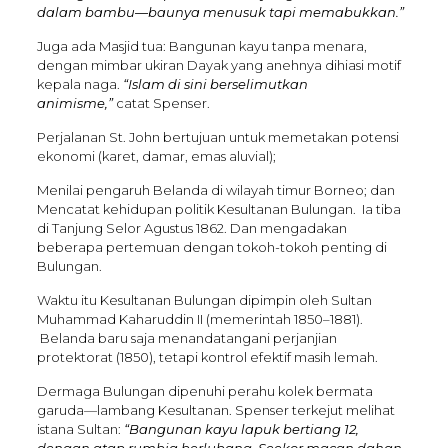
dalam bambu—baunya menusuk tapi memabukkan.”
Juga ada Masjid tua: Bangunan kayu tanpa menara,
dengan mimbar ukiran Dayak yang anehnya dihiasi motif
kepala naga.
“Islam di sini berselimutkan
animisme,”
catat Spenser.
Perjalanan St. John bertujuan untuk memetakan potensi
ekonomi (karet, damar, emas aluvial);
Menilai pengaruh Belanda di wilayah timur Borneo; dan
Mencatat kehidupan politik Kesultanan Bulungan. Ia tiba
di Tanjung Selor Agustus 1862. Dan mengadakan
beberapa pertemuan dengan tokoh-tokoh penting di
Bulungan.
Waktu itu Kesultanan Bulungan dipimpin oleh Sultan
Muhammad Kaharuddin II (memerintah 1850–1881).
Belanda baru saja menandatangani perjanjian
protektorat (1850), tetapi kontrol efektif masih lemah.
Dermaga Bulungan dipenuhi perahu kolek bermata
garuda—lambang Kesultanan. Spenser terkejut melihat
istana Sultan:
“Bangunan kayu lapuk bertiang 12,
dengan atap rumbia berlubang. Seekor macan dahan