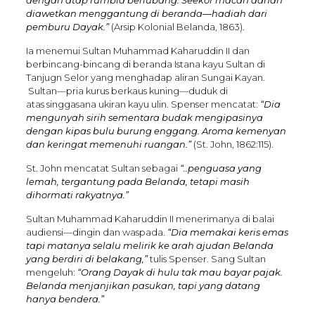
diawetkan menggantung di beranda—hadiah dari
pemburu Dayak.”
(Arsip Kolonial Belanda, 1863).
Ia menemui Sultan Muhammad Kaharuddin II dan
berbincang-bincang di beranda Istana kayu Sultan di
Tanjugn Selor yang menghadap aliran Sungai Kayan.
Sultan—pria kurus berkaus kuning—duduk di
atas singgasana ukiran kayu ulin. Spenser mencatat:
“Dia
mengunyah sirih sementara budak mengipasinya
dengan kipas bulu burung enggang. Aroma kemenyan
dan keringat memenuhi ruangan.”
(St. John, 1862:115).
St. John mencatat Sultan sebagai
“..penguasa yang
lemah, tergantung pada Belanda, tetapi masih
dihormati rakyatnya.”
Sultan Muhammad Kaharuddin II menerimanya di balai
audiensi—dingin dan waspada.
“Dia memakai keris emas
tapi matanya selalu melirik ke arah ajudan Belanda
yang berdiri di belakang,”
tulis Spenser. Sang Sultan
mengeluh:
“Orang Dayak di hulu tak mau bayar pajak.
Belanda menjanjikan pasukan, tapi yang datang
hanya bendera.”