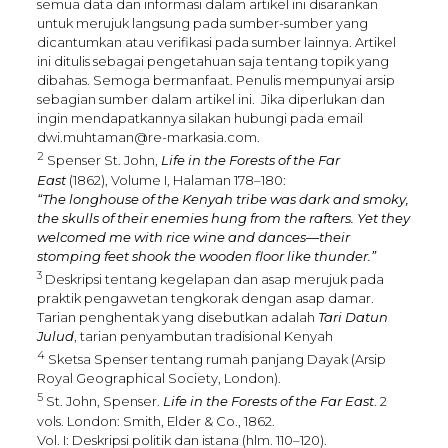
semua data dan informasi dalam artikel ini disarankan
untuk merujuk langsung pada sumber-sumber yang
dicantumkan atau verifikasi pada sumber lainnya. Artikel
ini ditulis sebagai pengetahuan saja tentang topik yang
dibahas. Semoga bermanfaat. Penulis mempunyai arsip
sebagian sumber dalam artikel ini. Jika diperlukan dan
ingin mendapatkannya silakan hubungi pada email
dwi.muhtaman@re-markasia.com.
2
Spenser St. John,
Life in the Forests of the Far
East
(1862), Volume I, Halaman 178–180:
“The longhouse of the Kenyah tribe was dark and smoky,
the skulls of their enemies hung from the rafters. Yet they
welcomed me with rice wine and dances—their
stomping feet shook the wooden floor like thunder.”
3
Deskripsi tentang kegelapan dan asap merujuk pada
praktik pengawetan tengkorak dengan asap damar.
Tarian penghentak yang disebutkan adalah
Tari Datun
Julud
, tarian penyambutan tradisional Kenyah
4
Sketsa Spenser tentang rumah panjang Dayak (Arsip
Royal Geographical Society, London).
5
St. John, Spenser.
Life in the Forests of the Far East
. 2
vols. London: Smith, Elder & Co., 1862.
Vol. I: Deskripsi politik dan istana (hlm. 110–120).