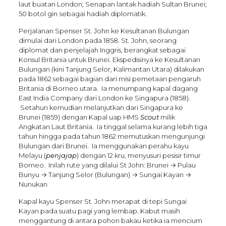
laut buatan London; Senapan lantak hadiah Sultan Brunei;
50 botol gin
sebagai hadiah diplomatik.
Perjalanan Spenser St. John ke Kesultanan Bulungan
dimulai dari London pada 1858. St. John, seorang
diplomat dan penjelajah Inggris, berangkat sebagai
Konsul Britania untuk Brunei. Ekspedisinya ke Kesultanan
Bulungan (kini Tanjung Selor, Kalimantan Utara) dilakukan
pada 1862 sebagai bagian dari misi pemetaan pengaruh
Britania di Borneo utara. Ia menumpang kapal dagang
East India Company dari London ke Singapura (1858).
Setahun kemudian melanjutkan dari Singapura ke
Brunei (1859) dengan Kapal uap HMS
Scout
milik
Angkatan Laut Britania. Ia tinggal selama kurang lebih tiga
tahun hingga pada tahun 1862 memutuskan mengunjungi
Bulungan dari Brunei. Ia menggunakan perahu kayu
Melayu (
penjajap
) dengan 12 kru, menyusuri pesisir timur
Borneo. Inilah rute yang dilalui St John: Brunei → Pulau
Bunyu → Tanjung Selor (Bulungan) → Sungai Kayan →
Nunukan
Kapal kayu Spenser St. John merapat di tepi Sungai
Kayan pada suatu pagi yang lembap. Kabut masih
menggantung di antara pohon bakau ketika ia mencium