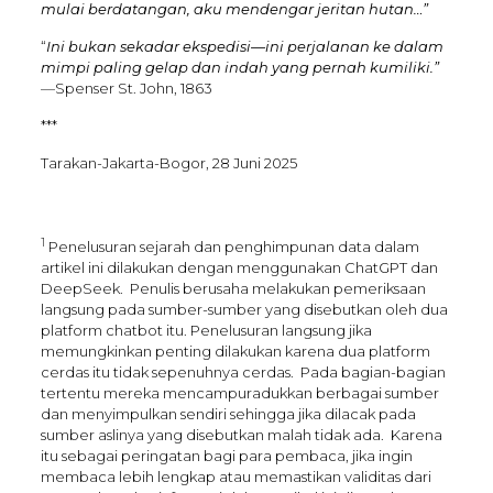
mulai berdatangan, aku mendengar jeritan hutan…”
“
Ini bukan sekadar ekspedisi—ini perjalanan ke dalam
mimpi paling gelap dan indah yang pernah kumiliki.”
—Spenser St. John, 1863
***
Tarakan-Jakarta-Bogor, 28 Juni 2025
1
Penelusuran sejarah dan penghimpunan data dalam
artikel ini dilakukan dengan menggunakan ChatGPT dan
DeepSeek. Penulis berusaha melakukan pemeriksaan
langsung pada sumber-sumber yang disebutkan oleh dua
platform chatbot itu. Penelusuran langsung jika
memungkinkan penting dilakukan karena dua platform
cerdas itu tidak sepenuhnya cerdas. Pada bagian-bagian
tertentu mereka mencampuradukkan berbagai sumber
dan menyimpulkan sendiri sehingga jika dilacak pada
sumber aslinya yang disebutkan malah tidak ada. Karena
itu sebagai peringatan bagi para pembaca, jika ingin
membaca lebih lengkap atau memastikan validitas dari