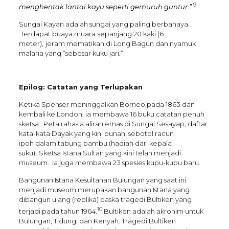
9
menghentak lantai kayu seperti gemuruh guntur.”
Sungai Kayan adalah sungai yang paling berbahaya.
Terdapat buaya muara
sepanjang 20 kaki (6
meter),
jeram mematikan di Long Bagun dan nyamuk
malaria yang “sebesar kuku jari.”
Epilog: Catatan yang Terlupakan
Ketika Spenser meninggalkan Borneo pada 1863 dan
kembali ke London, ia membawa 16 buku catatan penuh
sketsa: Peta rahasia aliran emas di Sungai Sesayap, daftar
kata-kata Dayak yang kini punah, sebotol racun
ipoh dalam tabung bambu (hadiah dari kepala
suku).
Sketsa Istana Sultan yang kini telah menjadi
museum. Ia juga membawa 23 spesies kupu-kupu baru.
Bangunan Istana Kesultanan Bulungan yang saat ini
menjadi museum merupakan bangunan Istana yang
dibangun ulang (replika) paska tragedi Bultiken yang
10
terjadi pada tahun 1964.
Bultiken adalah akronim untuk
Bulungan, Tidung, dan Kenyah. Tragedi Bultiken