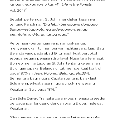
jangan makan tamu kami!”
(
Life in the Forests
,
6
Vol.I:204).
Setelah pertemuan, St. John menuliskan kesannya
tentang Panglima
:
“Dia lebih berwibawa daripada
Sultan—setiap katanya didengarkan, setiap
perintahnya dituruti tanpa ragu.”
Pertemuan-pertemuan yang nampak sangat
menyenangkan itu mempunyai implikasi yang luas. Bagi
Belanda yang pada abad 19 itu masih kuat bercokol
sebagai negara penjajah di wilayah Nusantara termasuk
Borneo menilai Laporan St. John tentang kelemahan
Bulungan dipakai Belanda untuk memperkuat kontrol
pada 1870-an (
Arsip Kolonial Belanda, No.334
).
Sementara bagi Inggris: Catatan tentang bajak laut
Sulu memperkuat alasan Inggris untuk menyerang
7
Kesultanan Sulu pada 1874.
Dan Suku Dayak: Transaksi garam-besi menjadi preseden
perdagangan langsung dengan orang Eropa, melewati
Kesultanan.
“Dua pertemuan ini mengungkap kebenaran pahit: