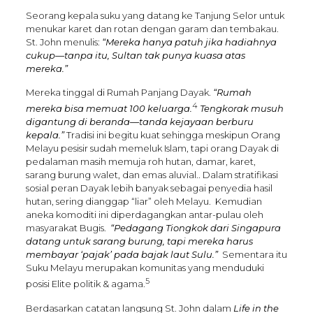
Seorang kepala suku yang datang ke Tanjung Selor untuk
menukar karet dan rotan dengan garam dan tembakau.
St. John menulis:
“Mereka hanya patuh jika hadiahnya
cukup—tanpa itu, Sultan tak punya kuasa atas
mereka.”
Mereka tinggal di Rumah Panjang Dayak.
“Rumah
4
mereka bisa memuat 100 keluarga.
Tengkorak musuh
digantung di beranda—tanda kejayaan berburu
kepala.”
Tradisi ini begitu kuat sehingga meskipun Orang
Melayu pesisir sudah memeluk Islam, tapi orang Dayak di
pedalaman masih memuja roh hutan, damar, karet,
sarang burung walet, dan emas aluvial.. Dalam stratifikasi
sosial peran Dayak lebih banyak sebagai penyedia hasil
hutan, sering dianggap “liar” oleh Melayu. Kemudian
aneka komoditi ini diperdagangkan antar-pulau oleh
masyarakat Bugis.
“Pedagang Tiongkok dari Singapura
datang untuk sarang burung, tapi mereka harus
membayar ‘pajak’ pada bajak laut Sulu.”
Sementara itu
Suku Melayu merupakan komunitas yang menduduki
5
posisi Elite politik & agama.
Berdasarkan catatan langsung St. John dalam
Life in the