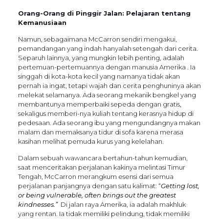
Orang-Orang di Pinggir Jalan: Pelajaran tentang
Kemanusiaan
Namun, sebagaimana McCarron sendiri mengakui,
pemandangan yang indah hanyalah setengah dari cerita.
Separuh lainnya, yang mungkin lebih penting, adalah
pertemuan-pertemuannya dengan manusia Amerika . Ia
singgah di kota-kota kecil yang namanya tidak akan
pernah ia ingat, tetapi wajah dan cerita penghuninya akan
melekat selamanya. Ada seorang mekanik bengkel yang
membantunya memperbaiki sepeda dengan gratis,
sekaligus memberi-nya kuliah tentang kerasnya hidup di
pedesaan. Ada seorang ibu yang mengundangnya makan
malam dan memaksanya tidur di sofa karena merasa
kasihan melihat pemuda kurus yang kelelahan.
Dalam sebuah wawancara bertahun-tahun kemudian,
saat menceritakan perjalanan kakinya melintasi Timur
Tengah, McCarron merangkum esensi dari semua
perjalanan panjangnya dengan satu kalimat: “
Getting lost,
or being vulnerable, often brings out the greatest
kindnesses.”
Di jalan raya Amerika, ia adalah makhluk
yang rentan. Ia tidak memiliki pelindung, tidak memiliki