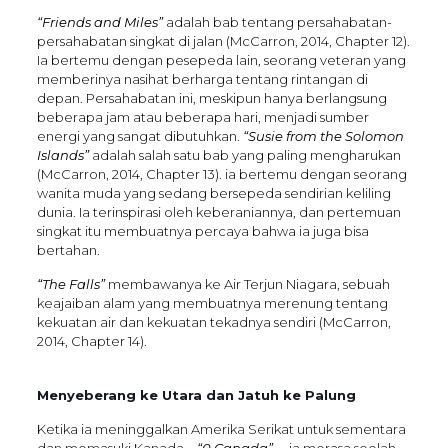
“Friends and Miles”
adalah bab tentang persahabatan-
persahabatan singkat di jalan (McCarron, 2014, Chapter 12).
Ia bertemu dengan pesepeda lain, seorang veteran yang
memberinya nasihat berharga tentang rintangan di
depan. Persahabatan ini, meskipun hanya berlangsung
beberapa jam atau beberapa hari, menjadi sumber
energi yang sangat dibutuhkan.
“Susie from the Solomon
Islands”
adalah salah satu bab yang paling mengharukan
(McCarron, 2014, Chapter 13). ia bertemu dengan seorang
wanita muda yang sedang bersepeda sendirian keliling
dunia. Ia terinspirasi oleh keberaniannya, dan pertemuan
singkat itu membuatnya percaya bahwa ia juga bisa
bertahan.
“The Falls”
membawanya ke Air Terjun Niagara, sebuah
keajaiban alam yang membuatnya merenung tentang
kekuatan air dan kekuatan tekadnya sendiri (McCarron,
2014, Chapter 14).
Menyeberang ke Utara dan Jatuh ke Palung
Ketika ia meninggalkan Amerika Serikat untuk sementara
dan memasuki Kanada—
“0 Canada”
—ia merasa seolah