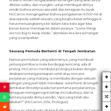
ditelan waktu, dan mungkin, untuk membujuk dirinya
sendiri bahwa semua rasa sakit dan keraguan itu layak.
McCarron mengingatkan bahwa pengalaman 6.000 mil di
atas sepeda adalah sesuatu yang begitu besar sehingga ia
harus menuangkannya ke dalam kata-kata agar bisa
benar-benar meresap ke dalam jiwanya. “Some things
are too big to keep inside,” demikian kira-kira semangat
yang ia sampaikan .
Seorang Pemuda Berhenti di Tengah Jembatan
Namun permulaan yang sebenarnya, yang membuat
jantung pembaca mulai berdegup kencang, ada di
prolog. McCarron membuka prolognya bukan dengan
deskripsi tentang persiapan rumit atau rencana
perjalanan yang matang. Ia membuka dengan sebuah
adegan yang jauh lebih mendasar: ia berhenti di tengah
Jembatan Brooklyn pada hari pertama perjalanannya,
keraguan menggerogoti setiap inci tubuhnya, dan ia
bertanya pada dirinya sendiri, “Apa yang telah aku
lakukan?” (McCarron, 2014, Prologue).
Prolog ini adalah sebuah kilas balik yang jenius. McCarron