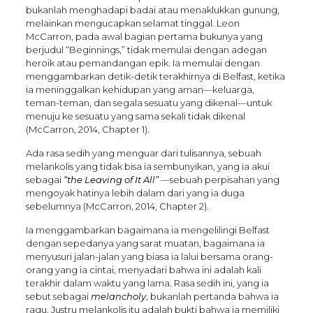
bukanlah menghadapi badai atau menaklukkan gunung,
melainkan mengucapkan selamat tinggal. Leon
McCarron, pada awal bagian pertama bukunya yang
berjudul “Beginnings,” tidak memulai dengan adegan
heroik atau pemandangan epik. Ia memulai dengan
menggambarkan detik-detik terakhirnya di Belfast, ketika
ia meninggalkan kehidupan yang aman—keluarga,
teman-teman, dan segala sesuatu yang dikenal—untuk
menuju ke sesuatu yang sama sekali tidak dikenal
(McCarron, 2014, Chapter 1).
Ada rasa sedih yang menguar dari tulisannya, sebuah
melankolis yang tidak bisa ia sembunyikan, yang ia akui
sebagai
“the Leaving of It All”
—sebuah perpisahan yang
mengoyak hatinya lebih dalam dari yang ia duga
sebelumnya (McCarron, 2014, Chapter 2).
Ia menggambarkan bagaimana ia mengelilingi Belfast
dengan sepedanya yang sarat muatan, bagaimana ia
menyusuri jalan-jalan yang biasa ia lalui bersama orang-
orang yang ia cintai, menyadari bahwa ini adalah kali
terakhir dalam waktu yang lama. Rasa sedih ini, yang ia
sebut sebagai
melancholy
, bukanlah pertanda bahwa ia
ragu. Justru melankolis itu adalah bukti bahwa ia memiliki