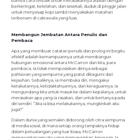
bahwa cara terbaik untuk merasakannya adalah dengan
berkeringat, kelelahan, dan sesekali, duduk di pinggir jalan
untuk menyesap kopi sambil menyaksikan matahari
terbenam di cakrawala yang luas.
Membangun Jembatan Antara Penulis dan
Pembaca
Apa yang membuat catatan penulis dan prolog ini begitu
efektif adalah kemampuannya untuk membangun
hubungan emosional antara McCarron dan kita, para
pembaca. Ia tidak memposisikan dirinya sebagai
pahlawan yang sempurna yang patut dikagumi dari
kejauhan. Sebaliknya, ia membuka diri, mengakui
ketakutannya, ketidaktahuannya, dan keraguannya. Ia
mengundang kita untuk masuk ke dalam kepalanya, untuk
merasakan apa yang ia rasakan, dan untuk bertanya pada
diri sendiri: “Jika ia bisa melakukannya, mungkinkah aku
juga?”
Dalam dunia yang semakin didorong oleh citra sempurna
di media sosial, di mana setiap orang tampaknya hidup
dalam petualangan yang luar biasa, McCarron
menawarkan sesuatu yang menyegarkan: kejujuran. Ia