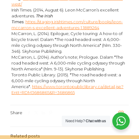
west/
Irish Times. (2014, August 6). Leon McCarron’s excellent
adventures.
The Irish
Times
.
https://staging.irishtimes.com/culture/books/leon-
mccarron-s-excellent-adventures-1.1889264
McCarron, L. (2014). Epilogue; Cycle touring: A how-to of
bicycle travel. Dalam *The road headed west: A 6,000-
mile cycling odyssey through North America* (hlm. 330-
346). Skyhorse Publishing.
McCarron, L. (2014). Author’s note; Prologue. Dalam *The
road headed west: A 6,000-mile cycling odyssey through
North America* (hlm. 9-13). Skyhorse Publishing.
Toronto Public Library. (2015). *The road headed west: a
6,000-mile cycling odyssey through North
America*.
https://www.torontopubliclibrary.ca/detail.jsp?
Entt=RDM3686865&R=3686865
Share
0
Need Help?
Chat with us
Related posts