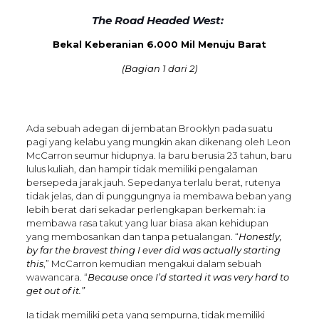
The Road Headed West:
Bekal Keberanian 6.000 Mil Menuju Barat
(Bagian 1 dari 2)
Ada sebuah adegan di jembatan Brooklyn pada suatu
pagi yang kelabu yang mungkin akan dikenang oleh Leon
McCarron seumur hidupnya. Ia baru berusia 23 tahun, baru
lulus kuliah, dan hampir tidak memiliki pengalaman
bersepeda jarak jauh. Sepedanya terlalu berat, rutenya
tidak jelas, dan di punggungnya ia membawa beban yang
lebih berat dari sekadar perlengkapan berkemah: ia
membawa rasa takut yang luar biasa akan kehidupan
yang membosankan dan tanpa petualangan. “
Honestly,
by far the bravest thing I ever did was actually starting
this
,” McCarron kemudian mengakui dalam sebuah
wawancara. “
Because once I’d started it was very hard to
get out of it.”
Ia tidak memiliki peta yang sempurna, tidak memiliki