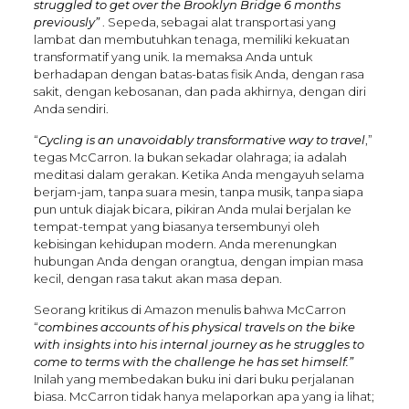
struggled to get over the Brooklyn Bridge 6 months
previously”
. Sepeda, sebagai alat transportasi yang
lambat dan membutuhkan tenaga, memiliki kekuatan
transformatif yang unik. Ia memaksa Anda untuk
berhadapan dengan batas-batas fisik Anda, dengan rasa
sakit, dengan kebosanan, dan pada akhirnya, dengan diri
Anda sendiri.
“
Cycling is an unavoidably transformative way to travel
,”
tegas McCarron. Ia bukan sekadar olahraga; ia adalah
meditasi dalam gerakan. Ketika Anda mengayuh selama
berjam-jam, tanpa suara mesin, tanpa musik, tanpa siapa
pun untuk diajak bicara, pikiran Anda mulai berjalan ke
tempat-tempat yang biasanya tersembunyi oleh
kebisingan kehidupan modern. Anda merenungkan
hubungan Anda dengan orangtua, dengan impian masa
kecil, dengan rasa takut akan masa depan.
Seorang kritikus di Amazon menulis bahwa McCarron
“
combines accounts of his physical travels on the bike
with insights into his internal journey as he struggles to
come to terms with the challenge he has set himself.”
Inilah yang membedakan buku ini dari buku perjalanan
biasa. McCarron tidak hanya melaporkan apa yang ia lihat;