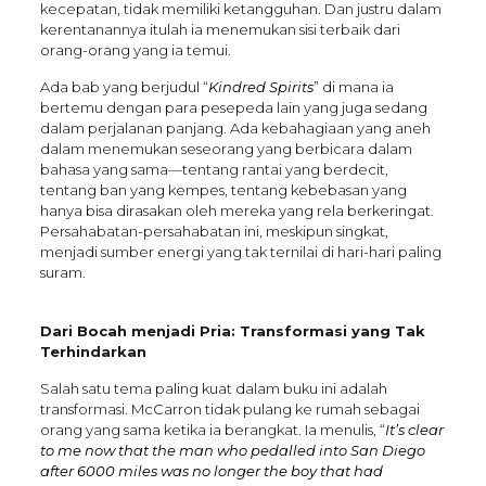
kecepatan, tidak memiliki ketangguhan. Dan justru dalam
kerentanannya itulah ia menemukan sisi terbaik dari
orang-orang yang ia temui.
Ada bab yang berjudul “
Kindred Spirits
” di mana ia
bertemu dengan para pesepeda lain yang juga sedang
dalam perjalanan panjang. Ada kebahagiaan yang aneh
dalam menemukan seseorang yang berbicara dalam
bahasa yang sama—tentang rantai yang berdecit,
tentang ban yang kempes, tentang kebebasan yang
hanya bisa dirasakan oleh mereka yang rela berkeringat.
Persahabatan-persahabatan ini, meskipun singkat,
menjadi sumber energi yang tak ternilai di hari-hari paling
suram.
Dari Bocah menjadi Pria: Transformasi yang Tak
Terhindarkan
Salah satu tema paling kuat dalam buku ini adalah
transformasi. McCarron tidak pulang ke rumah sebagai
orang yang sama ketika ia berangkat. Ia menulis, “
It’s clear
to me now that the man who pedalled into San Diego
after 6000 miles was no longer the boy that had