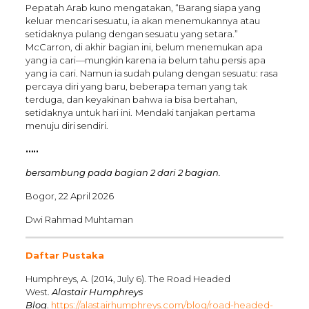
Pepatah Arab kuno mengatakan, “Barang siapa yang
keluar mencari sesuatu, ia akan menemukannya atau
setidaknya pulang dengan sesuatu yang setara.”
McCarron, di akhir bagian ini, belum menemukan apa
yang ia cari—mungkin karena ia belum tahu persis apa
yang ia cari. Namun ia sudah pulang dengan sesuatu: rasa
percaya diri yang baru, beberapa teman yang tak
terduga, dan keyakinan bahwa ia bisa bertahan,
setidaknya untuk hari ini.
Mendaki tanjakan pertama
menuju diri sendiri.
…..
bersambung pada bagian 2 dari 2 bagian.
Bogor, 22 April 2026
Dwi Rahmad Muhtaman
Daftar Pustaka
Humphreys, A. (2014, July 6). The Road Headed
West.
Alastair Humphreys
Blog
.
https://alastairhumphreys.com/blog/road-headed-