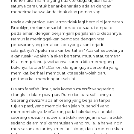
menemukan hal-hal yang tidak terduga di jalan; satu-
satunya cara untuk benar-benar siap adalah dengan
menerima bahwa Anda tidak akan pernah siap.
Pada akhir prolog, McCarron tidak lagi berdiri di jembatan
Brooklyn, melainkan sudah berada di suatu tempat di
pedalaman, dengan berjam-jam perjalanan di depannya.
Namun ia meninggal-kan pembaca dengan rasa
penasaran yang tertahan: apa yang akan terjadi
selanjutnya? Apakah ia akan bertahan? Apakah sepedanya
akan rusak? Apakah ia akan bertemu musuh atau teman?
Kita mengetahui jawabannya karena kita memegang
bukunya, tetapi McCarron, dengan gaya bercerita yang
memikat, berhasil membuat kita seolah-olah baru
pertama kali mendengar kisah ini.
Dalam falsafah Timur, ada konsep
musafir
yang sering
diangkat dalam puisi-puisi Rumi dan para sufi lainnya.
Seorang
musafir
adalah orang yang berjalan tanpa
tujuan pasti, yang membiarkan jalan itu sendiri yang
membentuknya. McCarron, pada hakekatnya, adalah
seorang
musafir
modern. Ia tidak mengejar rekor, ia tidak
sedang dalam misi kemanusiaan yang mulia. Ia hanya ingin
merasakan apa artinya menjadi hidup, dan ia memutuskan