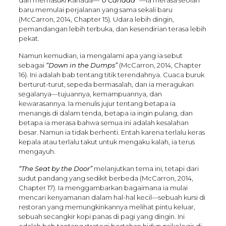
baru memulai perjalanan yang sama sekali baru
(McCarron, 2014, Chapter 15). Udara lebih dingin,
pemandangan lebih terbuka, dan kesendirian terasa lebih
pekat.
Namun kemudian, ia mengalami apa yang ia sebut
sebagai
“Down in the Dumps”
(McCarron, 2014, Chapter
16). Ini adalah bab tentang titik terendahnya. Cuaca buruk
berturut-turut, sepeda bermasalah, dan ia meragukan
segalanya—tujuannya, kemampuannya, dan
kewarasannya. Ia menulis jujur tentang betapa ia
menangis di dalam tenda, betapa ia ingin pulang, dan
betapa ia merasa bahwa semua ini adalah kesalahan
besar. Namun ia tidak berhenti. Entah karena terlalu keras
kepala atau terlalu takut untuk mengaku kalah, ia terus
mengayuh.
“The Seat by the Door”
melanjutkan tema ini, tetapi dari
sudut pandang yang sedikit berbeda (McCarron, 2014,
Chapter 17). Ia menggambarkan bagaimana ia mulai
mencari kenyamanan dalam hal-hal kecil—sebuah kursi di
restoran yang memungkinkannya melihat pintu keluar,
sebuah secangkir kopi panas di pagi yang dingin. Ini
adalah bab tentang strategi bertahan hidup psikologis di