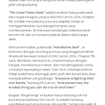
jalan yang panjang.
“The Great Fakes State”
adalah sindiran halus pada salah
satu negara bagian yang ia lalui (McCarron, 2014, Chapter
18). Ia tidak menyebutnya secara eksplisit, tetapi ia
menggambarkan-nya sebagai tempat yang
membosankan, di mana pemandangan tidak berubah
bermil-mil, dan ia merasa terjebak dalam siklus tanpa
akhir.
Namun kemudian, pada bab
“Handsome Jack”
, ia
bertemu dengan seorang pria tua yang tinggal sendirian
di sebuah kawasan terpencil (McCarron, 2014, Chapter 19).
Jack, demikian nama pria itu, menerimanya dengan
hangat, memberinya makan, dan mendengarkan cerita-
ceritanya sepanjang malam. Dari Jack, ia belajar bahwa
hidup sederhana di pinggir jalan, jauh dari keramaian, bisa
menjadi pilihan yang bahagia.
“Everyone is fighting their
own battle,”
kenang McCarron,
“and sometimes, the
kindest thing you can do is to sit and listen”
.
Bagian “Beginnings” ini bukan hanya tentang mil-mil
pertama perjalanan McCarron. Ia adalah tentang
pendakian pertama menuju diri sendiri. Setiap rasa sakit di