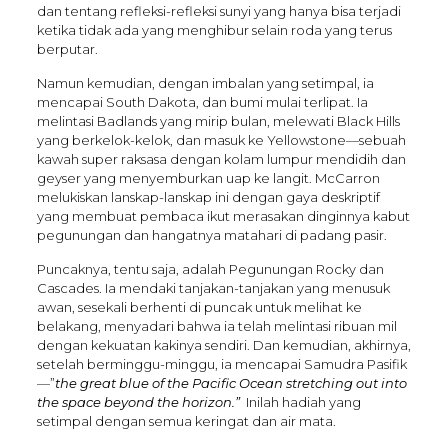
dan tentang refleksi-refleksi sunyi yang hanya bisa terjadi
ketika tidak ada yang menghibur selain roda yang terus
berputar.
Namun kemudian, dengan imbalan yang setimpal, ia
mencapai South Dakota, dan bumi mulai terlipat. Ia
melintasi Badlands yang mirip bulan, melewati Black Hills
yang berkelok-kelok, dan masuk ke Yellowstone—sebuah
kawah super raksasa dengan kolam lumpur mendidih dan
geyser yang menyemburkan uap ke langit. McCarron
melukiskan lanskap-lanskap ini dengan gaya deskriptif
yang membuat pembaca ikut merasakan dinginnya kabut
pegunungan dan hangatnya matahari di padang pasir.
Puncaknya, tentu saja, adalah Pegunungan Rocky dan
Cascades. Ia mendaki tanjakan-tanjakan yang menusuk
awan, sesekali berhenti di puncak untuk melihat ke
belakang, menyadari bahwa ia telah melintasi ribuan mil
dengan kekuatan kakinya sendiri. Dan kemudian, akhirnya,
setelah berminggu-minggu, ia mencapai Samudra Pasifik
—”
the great blue of the Pacific Ocean stretching out into
the space beyond the horizon.”
Inilah hadiah yang
setimpal dengan semua keringat dan air mata.