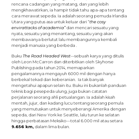
rencana cadangan yang matang, dan yang lebih
mengkhawatirkan, ia hampir tidak tahu apa-apa tentang
cara merawat sepeda. Ia adalah seorang pemuda Irlandia
Utara yang putus asa untuk keluar dari “
the cosy
envirattacks of academia”
dan mencari sesuatu yang
nyata, sesuatu yang menantang, sesuatu yang akan
membawanya berlutut lalu membangunnya kembali
menjadi manusia yang berbeda .
Buku
The Road Headed West
—sebuah karya yang ditulis
oleh Leon McCarron dan diterbitkan oleh Skyhorse
Publishing pada tahun 2014, memaparkan
pengalamannya mengayuh 6000 mil dengan hanya
berbekal tekad dan keberanian. Ia tak banyak
mengetahui apapun selain itu. Buku ini bukanlah panduan
teknis bagi pesepeda ulung, juga bukan catatan
perjalanan seorang ahli petualangan. Ia adalah kisah
mentah, jujur, dan kadang lucu tentang seorang pemula
yang memutuskan untuk menyeberangi Amerika dengan
sepeda, dari New York ke Seattle, lalu turun ke selatan
hingga perbatasan Meksiko—total 6.000 mil atau setara
9.656 km,
dalam lima bulan.