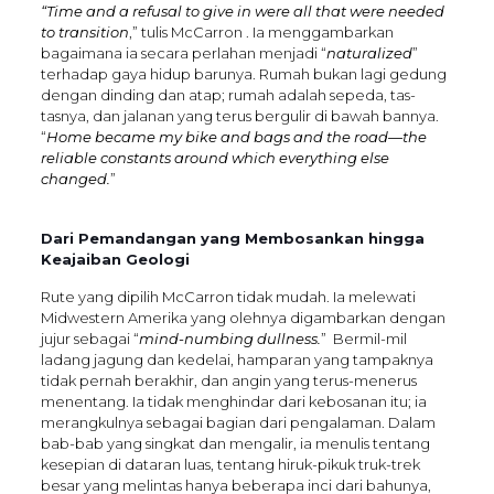
“Time and a refusal to give in were all that were needed
to transition
,” tulis McCarron . Ia menggambarkan
bagaimana ia secara perlahan menjadi “
naturalized
”
terhadap gaya hidup barunya. Rumah bukan lagi gedung
dengan dinding dan atap; rumah adalah sepeda, tas-
tasnya, dan jalanan yang terus bergulir di bawah bannya.
“
Home became my bike and bags and the road—the
reliable constants around which everything else
changed.
”
Dari Pemandangan yang Membosankan hingga
Keajaiban Geologi
Rute yang dipilih McCarron tidak mudah. Ia melewati
Midwestern Amerika yang olehnya digambarkan dengan
jujur sebagai “
mind-numbing dullness.
” Bermil-mil
ladang jagung dan kedelai, hamparan yang tampaknya
tidak pernah berakhir, dan angin yang terus-menerus
menentang. Ia tidak menghindar dari kebosanan itu; ia
merangkulnya sebagai bagian dari pengalaman. Dalam
bab-bab yang singkat dan mengalir, ia menulis tentang
kesepian di dataran luas, tentang hiruk-pikuk truk-trek
besar yang melintas hanya beberapa inci dari bahunya,