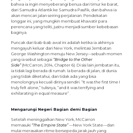
bahwa ia ingin menyeberangi benua dari timur ke barat,
dari Samudra Atlantik ke Samudra Pasifik, dan bahwa ia
akan mencari jalan seiring perjalanan. Pendekatan
longgar ini, yang mungkin membuat khawatir para
perencana yang teliti, justru menjadi sumber kebebasan
baginya.
Puncak dari bab-bab awal ini adalah ketika ia akhirnya
mengayuh keluar dari New York, melintasi Jembatan
George Washington menuju New Jersey—sebuah momen
yang ia sebut sebagai
“Bridge to the Other
Side”
(McCarron, 2014, Chapter 6). Di sisi lain jembatan itu,
ia tidak lagi berada di rumah. Ia berada di jalan, di dunia
yang tidak diketahui, dan tidak ada yang bisa
menolongnya kecuali dirinya sendiri. “It was the first time I
truly felt alone,” tulisnya, “and it was terrifying and
exhilarating in equal measure” .
Mengarungi Negeri Bagian demi Bagian
Setelah meninggalkan New York, McCarron
memasuki
“The Empire State”
—New York State—dan
mulai merasakan ritme bersepeda jarak jauh yang