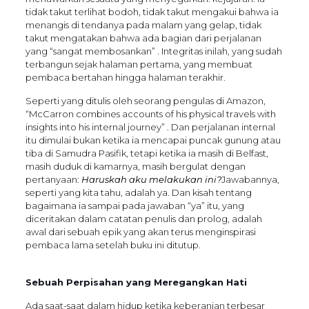
tidak takut terlihat bodoh, tidak takut mengakui bahwa ia
menangis di tendanya pada malam yang gelap, tidak
takut mengatakan bahwa ada bagian dari perjalanan
yang “sangat membosankan” . Integritas inilah, yang sudah
terbangun sejak halaman pertama, yang membuat
pembaca bertahan hingga halaman terakhir.
Seperti yang ditulis oleh seorang pengulas di Amazon,
“McCarron combines accounts of his physical travels with
insights into his internal journey” . Dan perjalanan internal
itu dimulai bukan ketika ia mencapai puncak gunung atau
tiba di Samudra Pasifik, tetapi ketika ia masih di Belfast,
masih duduk di kamarnya, masih bergulat dengan
pertanyaan:
Haruskah aku melakukan ini?
Jawabannya,
seperti yang kita tahu, adalah ya. Dan kisah tentang
bagaimana ia sampai pada jawaban “ya” itu, yang
diceritakan dalam catatan penulis dan prolog, adalah
awal dari sebuah epik yang akan terus menginspirasi
pembaca lama setelah buku ini ditutup.
Sebuah Perpisahan yang Meregangkan Hati
Ada saat-saat dalam hidup ketika keberanian terbesar