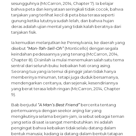
sesungguhnya (McCarron, 2014, Chapter 7). Ia belajar
bahwa peta dan kenyataan seringkali tidak cocok, bahwa
tanjakan yang terlihat kecil di peta bisa terasa seperti
gunung ketika lututnya sudah lelah, dan bahwa hujan
deras adalah ujian mental yang tidak kalah beratnya dari
tanjakan fisik.
Ia kemudian melanjutkan ke Pennsylvania, ke daerah yang
disebut
“Mon-Tah-Sell-Oh”
(Monticello) dengan segala
keindahan pedesaannya yang tenang (McCarron, 2014,
Chapter 8). Di sinilah ia mulai menemukan salah satu tema
sentral dari seluruh buku: kebaikan hati orang asing.
Seorang tua yang ia temui di pinggir jalan tidak hanya
memberinya minuman, tetapi juga duduk bersamanya,
mendengarkan ceritanya, dan sejenak, kesendiriannya
yang berat terasa lebih ringan (McCarron, 2014, Chapter
9).
Bab berjudul
“A Man’s Best Friend”
bercerita tentang
pertemuannya dengan seekor anjing liar yang
mengikutinya selama berjam-jam, ia sebut sebagai teman
yang setia di saat ia sangat membutuhkan. Ini adalah
pengingat bahwa kebaikan tidak selalu datang dalam
bentuk manusia; kadang ia datang dalam bentuk tatapan