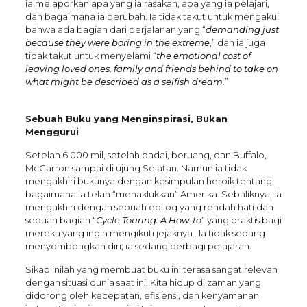
ia melaporkan apa yang ia rasakan, apa yang ia pelajari,
dan bagaimana ia berubah. Ia tidak takut untuk mengakui
bahwa ada bagian dari perjalanan yang “
demanding just
because they were boring in the extreme
,” dan ia juga
tidak takut untuk menyelami “
the emotional cost of
leaving loved ones, family and friends behind to take on
what might be described as a selfish dream.
”
Sebuah Buku yang Menginspirasi, Bukan
Menggurui
Setelah 6.000 mil, setelah badai, beruang, dan Buffalo,
McCarron sampai di ujung Selatan. Namun ia tidak
mengakhiri bukunya dengan kesimpulan heroik tentang
bagaimana ia telah “menaklukkan” Amerika. Sebaliknya, ia
mengakhiri dengan sebuah epilog yang rendah hati dan
sebuah bagian “
Cycle Touring: A How-to
” yang praktis bagi
mereka yang ingin mengikuti jejaknya . Ia tidak sedang
menyombongkan diri; ia sedang berbagi pelajaran.
Sikap inilah yang membuat buku ini terasa sangat relevan
dengan situasi dunia saat ini. Kita hidup di zaman yang
didorong oleh kecepatan, efisiensi, dan kenyamanan