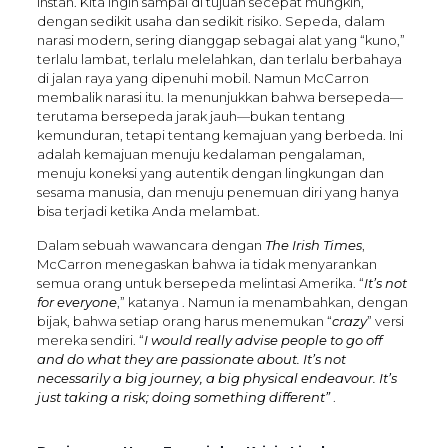
instan. Kita ingin sampai di tujuan secepat mungkin,
dengan sedikit usaha dan sedikit risiko. Sepeda, dalam
narasi modern, sering dianggap sebagai alat yang “kuno,”
terlalu lambat, terlalu melelahkan, dan terlalu berbahaya
di jalan raya yang dipenuhi mobil. Namun McCarron
membalik narasi itu. Ia menunjukkan bahwa bersepeda—
terutama bersepeda jarak jauh—bukan tentang
kemunduran, tetapi tentang kemajuan yang berbeda. Ini
adalah kemajuan menuju kedalaman pengalaman,
menuju koneksi yang autentik dengan lingkungan dan
sesama manusia, dan menuju penemuan diri yang hanya
bisa terjadi ketika Anda melambat.
Dalam sebuah wawancara dengan
The Irish Times
,
McCarron menegaskan bahwa ia tidak menyarankan
semua orang untuk bersepeda melintasi Amerika. “
It’s not
for everyone
,” katanya . Namun ia menambahkan, dengan
bijak, bahwa setiap orang harus menemukan “
crazy
” versi
mereka sendiri. “
I would really advise people to go off
and do what they are passionate about. It’s not
necessarily a big journey, a big physical endeavour. It’s
just taking a risk; doing something different”
.