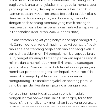
bagi penulis untuk menjelaskan mengapa ia menulis, apa
yang ingin ia capai, dan kepada siapa ia berutang budi.
Namun catatan McCarron terasa berbeda. Ia tidak ditulis
dengan nada seorang ahli yang bijaksana, melainkan
dengan nada seorang pemuda yang masih setengah
percaya bahwa ia benar-benar akan melakukan apa yang
ia rencanakan (McCarron, 2014, Author’s Note).
Dalam catatan singkat yang hanya beberapa paragraf ini,
McCarron dengan rendah hati mengakui bahwa ia “tidak
tahu apa-apa” tentang perjalanan panjang yang akan ia
tempuh . Ia tidak memiliki pengalaman bersepeda jarak
jauh, pengetahuannya tentang perbaikan sepeda sangat
minim, dan ia hampir tidak memiliki rencana cadangan
yang matang. Namun justru di situlah letak kejujuran yang
membuat pembaca segera bersimpati. McCarron tidak
mencoba menjadi pahlawan yang sempurna; ia
mengundang kita untuk menyaksikan seorang pemula
yang belajar dari kesalahan, jatuh, dan bangun lagi.
Yang paling menarik dari catatan penulis ini adalah
pengakuannya bahwa buku ini ditulis “largely for selfish
reasons” . Ia menulis untuk memahami apa yang baru saja
ia alami, untuk mengabadikan kenangan yang akan luntur