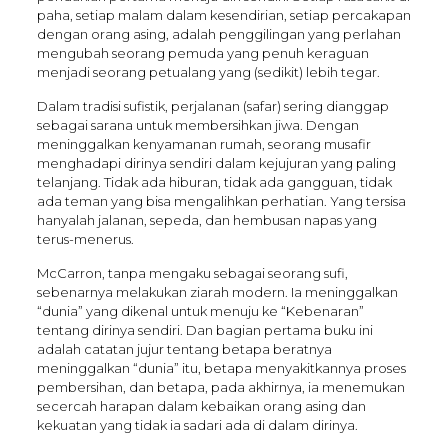
paha, setiap malam dalam kesendirian, setiap percakapan
dengan orang asing, adalah penggilingan yang perlahan
mengubah seorang pemuda yang penuh keraguan
menjadi seorang petualang yang (sedikit) lebih tegar.
Dalam tradisi sufistik, perjalanan (safar) sering dianggap
sebagai sarana untuk membersihkan jiwa. Dengan
meninggalkan kenyamanan rumah, seorang musafir
menghadapi dirinya sendiri dalam kejujuran yang paling
telanjang. Tidak ada hiburan, tidak ada gangguan, tidak
ada teman yang bisa mengalihkan perhatian. Yang tersisa
hanyalah jalanan, sepeda, dan hembusan napas yang
terus-menerus.
McCarron, tanpa mengaku sebagai seorang sufi,
sebenarnya melakukan ziarah modern. Ia meninggalkan
“dunia” yang dikenal untuk menuju ke “Kebenaran”
tentang dirinya sendiri. Dan bagian pertama buku ini
adalah catatan jujur tentang betapa beratnya
meninggalkan “dunia” itu, betapa menyakitkannya proses
pembersihan, dan betapa, pada akhirnya, ia menemukan
secercah harapan dalam kebaikan orang asing dan
kekuatan yang tidak ia sadari ada di dalam dirinya.