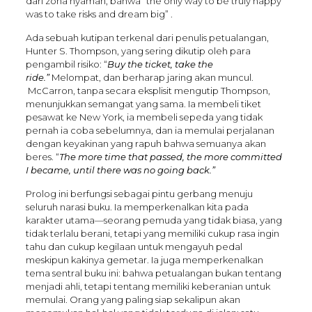
dari zona nyaman, bahwa “the only way to be truly happy
was to take risks and dream big” .
Ada sebuah kutipan terkenal dari penulis petualangan,
Hunter S. Thompson, yang sering dikutip oleh para
pengambil risiko: “
Buy the ticket, take the
ride.”
Melompat, dan berharap jaring akan muncul.
McCarron, tanpa secara eksplisit mengutip Thompson,
menunjukkan semangat yang sama. Ia membeli tiket
pesawat ke New York, ia membeli sepeda yang tidak
pernah ia coba sebelumnya, dan ia memulai perjalanan
dengan keyakinan yang rapuh bahwa semuanya akan
beres. “
The more time that passed, the more committed
I became, until there was no going back.”
Prolog ini berfungsi sebagai pintu gerbang menuju
seluruh narasi buku. Ia memperkenalkan kita pada
karakter utama—seorang pemuda yang tidak biasa, yang
tidak terlalu berani, tetapi yang memiliki cukup rasa ingin
tahu dan cukup kegilaan untuk mengayuh pedal
meskipun kakinya gemetar. Ia juga memperkenalkan
tema sentral buku ini: bahwa petualangan bukan tentang
menjadi ahli, tetapi tentang memiliki keberanian untuk
memulai. Orang yang paling siap sekalipun akan