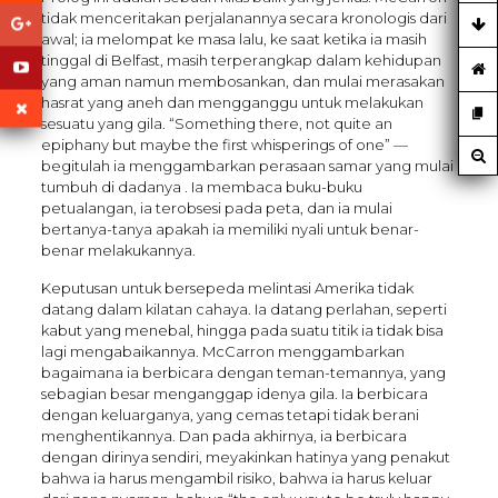
tidak menceritakan perjalanannya secara kronologis dari
awal; ia melompat ke masa lalu, ke saat ketika ia masih
tinggal di Belfast, masih terperangkap dalam kehidupan
yang aman namun membosankan, dan mulai merasakan
hasrat yang aneh dan mengganggu untuk melakukan
sesuatu yang gila. “Something there, not quite an
epiphany but maybe the first whisperings of one” —
begitulah ia menggambarkan perasaan samar yang mulai
tumbuh di dadanya . Ia membaca buku-buku
petualangan, ia terobsesi pada peta, dan ia mulai
bertanya-tanya apakah ia memiliki nyali untuk benar-
benar melakukannya.
Keputusan untuk bersepeda melintasi Amerika tidak
datang dalam kilatan cahaya. Ia datang perlahan, seperti
kabut yang menebal, hingga pada suatu titik ia tidak bisa
lagi mengabaikannya. McCarron menggambarkan
bagaimana ia berbicara dengan teman-temannya, yang
sebagian besar menganggap idenya gila. Ia berbicara
dengan keluarganya, yang cemas tetapi tidak berani
menghentikannya. Dan pada akhirnya, ia berbicara
dengan dirinya sendiri, meyakinkan hatinya yang penakut
bahwa ia harus mengambil risiko, bahwa ia harus keluar