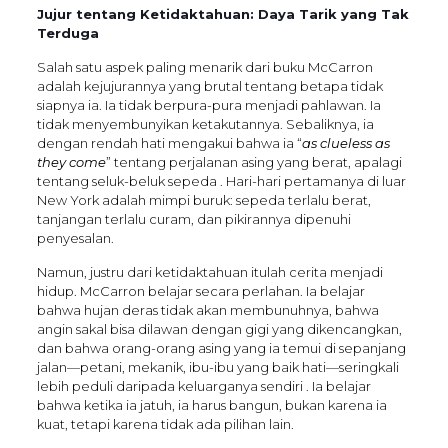
Jujur tentang Ketidaktahuan: Daya Tarik yang Tak
Terduga
Salah satu aspek paling menarik dari buku McCarron
adalah kejujurannya yang brutal tentang betapa tidak
siapnya ia. Ia tidak berpura-pura menjadi pahlawan. Ia
tidak menyembunyikan ketakutannya. Sebaliknya, ia
dengan rendah hati mengakui bahwa ia “
as clueless as
they come
” tentang perjalanan asing yang berat, apalagi
tentang seluk-beluk sepeda . Hari-hari pertamanya di luar
New York adalah mimpi buruk: sepeda terlalu berat,
tanjangan terlalu curam, dan pikirannya dipenuhi
penyesalan.
Namun, justru dari ketidaktahuan itulah cerita menjadi
hidup. McCarron belajar secara perlahan. Ia belajar
bahwa hujan deras tidak akan membunuhnya, bahwa
angin sakal bisa dilawan dengan gigi yang dikencangkan,
dan bahwa orang-orang asing yang ia temui di sepanjang
jalan—petani, mekanik, ibu-ibu yang baik hati—seringkali
lebih peduli daripada keluarganya sendiri . Ia belajar
bahwa ketika ia jatuh, ia harus bangun, bukan karena ia
kuat, tetapi karena tidak ada pilihan lain.