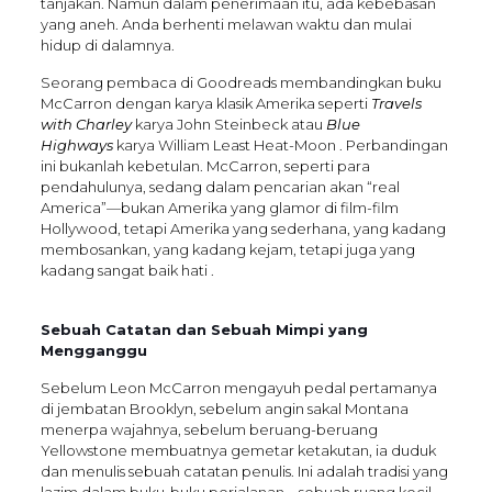
tanjakan. Namun dalam penerimaan itu, ada kebebasan
yang aneh. Anda berhenti melawan waktu dan mulai
hidup di dalamnya.
Seorang pembaca di Goodreads membandingkan buku
McCarron dengan karya klasik Amerika seperti
Travels
with Charley
karya John Steinbeck atau
Blue
Highways
karya William Least Heat-Moon . Perbandingan
ini bukanlah kebetulan. McCarron, seperti para
pendahulunya, sedang dalam pencarian akan “real
America”—bukan Amerika yang glamor di film-film
Hollywood, tetapi Amerika yang sederhana, yang kadang
membosankan, yang kadang kejam, tetapi juga yang
kadang sangat baik hati .
Sebuah Catatan dan Sebuah Mimpi yang
Mengganggu
Sebelum Leon McCarron mengayuh pedal pertamanya
di jembatan Brooklyn, sebelum angin sakal Montana
menerpa wajahnya, sebelum beruang-beruang
Yellowstone membuatnya gemetar ketakutan, ia duduk
dan menulis sebuah catatan penulis. Ini adalah tradisi yang
lazim dalam buku-buku perjalanan—sebuah ruang kecil