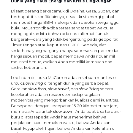
Dunia yang Haus Energi dan Krisis Lingkungan
Di saat perang berkecamuk di Ukraina, Gaza, Sudan, dan
berbagai titik konflik lainnya, di saat krisis energi global
membuat harga BBM melonjak dan pasokan terganggu,
buku McCarron tiba-tiba terasa sangat tepat waktu. Ia
mengingatkan kita bahwa ada cara alternatif untuk
bergerak—cara yang tidak bergantung pada geopolitik
Timur Tengah atau keputusan OPEC. Sepeda, alat
sederhana yang harganya hanya sepersekian persen dari
harga sebuah mobil, dapat membawa Anda ribuan mil
melintasi benua, asalkan Anda memiliki kemauan dan
sedikit keberanian.
Lebih dari itu, buku McCarron adalah sebuah manifesto
untuk
slow living
di tengah dunia yang serba cepat.
Gerakan
slow food
,
slow travel
, dan
slow living
secara
keseluruhan adalah respons terhadap kegilaan
modernitas yang mengorbankan kualitas demi kuantitas.
Bersepeda, dengan kecepatan 15-20 kilometer per jam,
memaksa Anda untuk
slow down
. Anda tidak bisa terburu-
buru di atas sepeda; Anda harus menerima bahwa
perjalanan akan memakan waktu, bahwa Anda akan
basah kuyup oleh hujan, bahwa Anda akan kelelahan di