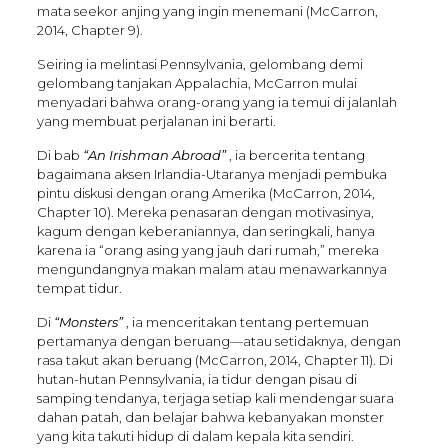
mata seekor anjing yang ingin menemani (McCarron,
2014, Chapter 9).
Seiring ia melintasi Pennsylvania, gelombang demi
gelombang tanjakan Appalachia, McCarron mulai
menyadari bahwa orang-orang yang ia temui di jalanlah
yang membuat perjalanan ini berarti.
Di bab
“An Irishman Abroad”
, ia bercerita tentang
bagaimana aksen Irlandia-Utaranya menjadi pembuka
pintu diskusi dengan orang Amerika (McCarron, 2014,
Chapter 10). Mereka penasaran dengan motivasinya,
kagum dengan keberaniannya, dan seringkali, hanya
karena ia “orang asing yang jauh dari rumah,” mereka
mengundangnya makan malam atau menawarkannya
tempat tidur.
Di
“Monsters”
, ia menceritakan tentang pertemuan
pertamanya dengan beruang—atau setidaknya, dengan
rasa takut akan beruang (McCarron, 2014, Chapter 11). Di
hutan-hutan Pennsylvania, ia tidur dengan pisau di
samping tendanya, terjaga setiap kali mendengar suara
dahan patah, dan belajar bahwa kebanyakan monster
yang kita takuti hidup di dalam kepala kita sendiri.