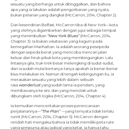
sesuatu yang berharga untuk ditinggalkan, dan bahwa
apa yang ia lakukan adalah pengorbanan yang nyata,
bukan pelarian yang dangkal (McCarron, 2014, Chapter 2).
Dari kesendirian Belfast, McCarron tiba di New York—kota
yang olehnya digambarkan dengan jujur sebagai tempat
yang menimbulkan
“New York Blues”
(McCarron, 2014,
Chapter 3). Ia bukan wisatawan yang kagum pada
kemegahan Manhattan. Ia adalah seorang pesepeda
dengan sepeda berat yang mencoba mencari jalan
keluar dari hiruk-pikuk kota yang membingungkan. Lalu
lintasnya gila, truk-trek besar melengking di sudut-sudut,
dan ia sudah mulai bertanya-tanya apakah ia benar-benar
bisa melakukan ini. Namun di tengah kebingungan itu, ia
merasakan sesuatu yang lebih dalam: sebuah
rasa
wanderlust
yang sudah lama ia pendam, yang
membawanya ke sini, dan yang menolak untuk
dibungkam oleh logika (McCarron, 2014, Chapter 4).
Ia kemudian menceritakan proses perencanaan
perjalanannya—
“The Plan”
—yang ternyata tidak terlalu
rumit (McCarron, 2014, Chapter 5). McCarron dengan
rendah hati mengakui bahwa ia tidak memiliki peta rute
yang sempurna atau jadwal yang ketat. Ia hanya tahu