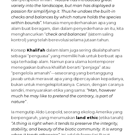
variety into the landscape, but man has displayed a
passion for simplifying it. Thus he undoes the built-in
checks and balances by which nature holds the species
within bounds”.
Manusia menyederhanakan apa yang
alam buat beragam, dan dalam penyederhana-an itu, kita
menghancurkan “
check and balances
” (sistem saling
kontrol) yang telah berevolusi selama jutaan tahun.
Konsep
Khalifah
dalam Islam juga sering disalahpahami
sebagai “penguasa” yang memiliki hak untuk berbuat apa
saja terhadap alam. Namun para ulama kontemporer
menegaskan bahwa khalifah berarti “penjaga” atau
“pengelola amanah”—seseorang yang bertanggung
jawab untuk merawat apa yang dipercayakan kepadanya,
bukan untuk mengeksploitasinya. Carson, dengan caranya
sendiri, menyuarakan etika yang sama:
“Man, however
much he may like to pretend the contrary, is part of
nature”
.
Ia mengutip Aldo Leopold, seorang ekolog Amerika yang
berpengaruh, yang merumuskan
land ethic
(etika tanah):
“A thing is right when it tends to preserve the integrity,
stability, and beauty of the biotic community. It is wrong
when it tends otherwise”.
Ini adalah formulasi Barat