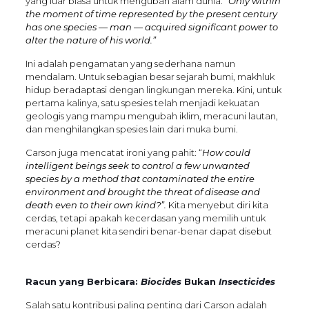
yang luar biasa untuk mengubah alam dunia.
“Only within
the moment of time represented by the present century
has one species — man — acquired significant power to
alter the nature of his world.”
Ini adalah pengamatan yang sederhana namun
mendalam. Untuk sebagian besar sejarah bumi, makhluk
hidup beradaptasi dengan lingkungan mereka. Kini, untuk
pertama kalinya, satu spesies telah menjadi kekuatan
geologis yang mampu mengubah iklim, meracuni lautan,
dan menghilangkan spesies lain dari muka bumi.
Carson juga mencatat ironi yang pahit: “
How could
intelligent beings seek to control a few unwanted
species by a method that contaminated the entire
environment and brought the threat of disease and
death even to their own kind?”.
Kita menyebut diri kita
cerdas, tetapi apakah kecerdasan yang memilih untuk
meracuni planet kita sendiri benar-benar dapat disebut
cerdas?
Racun yang Berbicara:
Biocides
Bukan
Insecticides
Salah satu kontribusi paling penting dari Carson adalah