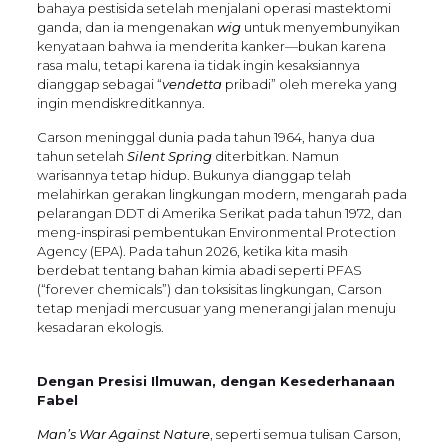
bahaya pestisida setelah menjalani operasi mastektomi
ganda, dan ia mengenakan
wig
untuk menyembunyikan
kenyataan bahwa ia menderita kanker—bukan karena
rasa malu, tetapi karena ia tidak ingin kesaksiannya
dianggap sebagai “
vendetta
pribadi” oleh mereka yang
ingin mendiskreditkannya.
Carson meninggal dunia pada tahun 1964, hanya dua
tahun setelah
Silent Spring
diterbitkan. Namun
warisannya tetap hidup. Bukunya dianggap telah
melahirkan gerakan lingkungan modern, mengarah pada
pelarangan DDT di Amerika Serikat pada tahun 1972, dan
meng-inspirasi pembentukan Environmental Protection
Agency (EPA). Pada tahun 2026, ketika kita masih
berdebat tentang bahan kimia abadi seperti PFAS
(“forever chemicals”) dan toksisitas lingkungan, Carson
tetap menjadi mercusuar yang menerangi jalan menuju
kesadaran ekologis.
Dengan Presisi Ilmuwan, dengan Kesederhanaan
Fabel
Man’s War Against Nature
, seperti semua tulisan Carson,