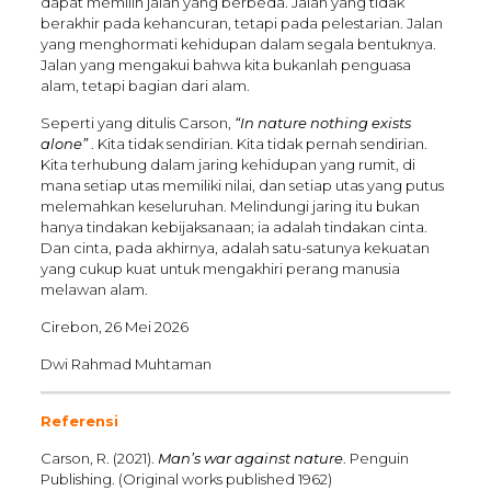
dapat memilih jalan yang berbeda. Jalan yang tidak
berakhir pada kehancuran, tetapi pada pelestarian. Jalan
yang menghormati kehidupan dalam segala bentuknya.
Jalan yang mengakui bahwa kita bukanlah penguasa
alam, tetapi bagian dari alam.
Seperti yang ditulis Carson,
“In nature nothing exists
alone”
. Kita tidak sendirian. Kita tidak pernah sendirian.
Kita terhubung dalam jaring kehidupan yang rumit, di
mana setiap utas memiliki nilai, dan setiap utas yang putus
melemahkan keseluruhan. Melindungi jaring itu bukan
hanya tindakan kebijaksanaan; ia adalah tindakan cinta.
Dan cinta, pada akhirnya, adalah satu-satunya kekuatan
yang cukup kuat untuk mengakhiri perang manusia
melawan alam.
Cirebon, 26 Mei 2026
Dwi Rahmad Muhtaman
Referensi
Carson, R. (2021).
Man’s war against nature
. Penguin
Publishing. (Original works published 1962)