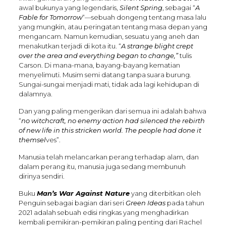
awal bukunya yang legendaris,
Silent Spring
, sebagai “
A
Fable for Tomorrow
“—sebuah dongeng tentang masa lalu
yang mungkin, atau peringatan tentang masa depan yang
mengancam. Namun kemudian, sesuatu yang aneh dan
menakutkan terjadi di kota itu. “
A strange blight crept
over the area and everything began to change,”
tulis
Carson. Di mana-mana, bayang-bayang kematian
menyelimuti. Musim semi datang tanpa suara burung.
Sungai-sungai menjadi mati, tidak ada lagi kehidupan di
dalamnya.
Dan yang paling mengerikan dari semua ini adalah bahwa
“
no witchcraft, no enemy action had silenced the rebirth
of new life in this stricken world. The people had done it
themsel
ves”.
Manusia telah melancarkan perang terhadap alam, dan
dalam perang itu, manusia juga sedang membunuh
dirinya sendiri.
Buku
Man’s War Against Nature
yang diterbitkan oleh
Penguin sebagai bagian dari seri
Green Ideas
pada tahun
2021 adalah sebuah edisi ringkas yang menghadirkan
kembali pemikiran-pemikiran paling penting dari Rachel