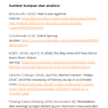
Sumber kutipan dan analisis:
Blackwell’s. (2021).
Man’s war against
nature
.
https://blackwells.co.uk/bookshop/product/Mans-
War-Against-Nature-by-Rachel-Carson-Rachel-
Carson/9780241514450
Goodreads. (n.d.).
Silent Spring
quotes
.
https://www.goodreads.com/work/quotes/880193-
silent-spring
KQED. (2026, April 1).
In 2026, the Bay Area still has lots to
learn from ‘Silent
Spring’
.
https://www.kqed.org/science/2000545/in-2026-
the-bay-area-still-has-lots-to-learn-from-silent-spring
Oberlin College. (2026, April 16).
Rachel Carson, “Moby-
Dick”, and the necessity of literary study in a climate
crisis
.
https://calendar.oberlin.edu/event/rachel-carson-
moby-dick-and-the-necessity-of-literary-study-in-a-
climate-crisis
Pelangi Sastra Malang. (2015, November 16).
Peradaban
dan ekologi sungai dalam puisi: Harmoni manusia dan