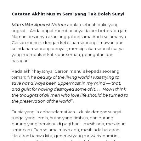
Catatan Akhir: Musim Semi yang Tak Boleh Sunyi
Man’s War Against Nature
adalah sebuah buku yang
singkat—Anda dapat membacanya dalam beberapa jam.
Namun pesannya akan tinggal bersama Anda selamanya.
Carson menulis dengan ketelitian seorang ilmuwan dan
keindahan seorang penyair, menciptakan sebuah karya
yang merupakan kritik dan seruan, peringatan dan
harapan.
Pada akhir hayatnya, Carson menulis kepada seorang
teman:
“The beauty of the living world I was trying to
save has always been uppermost in my mind — that,
and guilt for having destroyed some of it. . . . Now I think
the thoughts of all men who love life should be turned to
the preservation of the world”
.
Dunia yang ia coba selamatkan—dunia dengan sungai-
sungai yang jernih, hutan yang rimbun, dan burung-
burung yang berkicau di pagi hari—masih ada, meskipun
terancam. Dan selama masih ada, masih ada harapan.
Harapan bahwa kita, generasi yang mewarisi bumi ini,