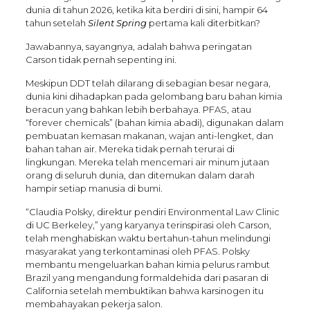
dunia di tahun 2026, ketika kita berdiri di sini, hampir 64
tahun setelah
Silent Spring
pertama kali diterbitkan?
Jawabannya, sayangnya, adalah bahwa peringatan
Carson tidak pernah sepenting ini.
Meskipun DDT telah dilarang di sebagian besar negara,
dunia kini dihadapkan pada gelombang baru bahan kimia
beracun yang bahkan lebih berbahaya. PFAS, atau
“forever chemicals” (bahan kimia abadi), digunakan dalam
pembuatan kemasan makanan, wajan anti-lengket, dan
bahan tahan air. Mereka tidak pernah terurai di
lingkungan. Mereka telah mencemari air minum jutaan
orang di seluruh dunia, dan ditemukan dalam darah
hampir setiap manusia di bumi.
“Claudia Polsky, direktur pendiri Environmental Law Clinic
di UC Berkeley,” yang karyanya terinspirasi oleh Carson,
telah menghabiskan waktu bertahun-tahun melindungi
masyarakat yang terkontaminasi oleh PFAS. Polsky
membantu mengeluarkan bahan kimia pelurus rambut
Brazil yang mengandung formaldehida dari pasaran di
California setelah membuktikan bahwa karsinogen itu
membahayakan pekerja salon.