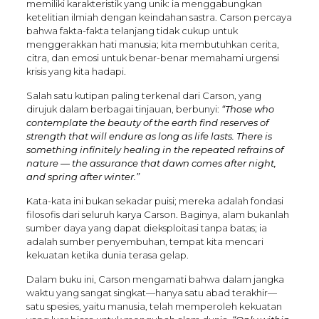
memiliki karakteristik yang unik: ia menggabungkan
ketelitian ilmiah dengan keindahan sastra. Carson percaya
bahwa fakta-fakta telanjang tidak cukup untuk
menggerakkan hati manusia; kita membutuhkan cerita,
citra, dan emosi untuk benar-benar memahami urgensi
krisis yang kita hadapi.
Salah satu kutipan paling terkenal dari Carson, yang
dirujuk dalam berbagai tinjauan, berbunyi:
“Those who
contemplate the beauty of the earth find reserves of
strength that will endure as long as life lasts. There is
something infinitely healing in the repeated refrains of
nature — the assurance that dawn comes after night,
and spring after winter.”
Kata-kata ini bukan sekadar puisi; mereka adalah fondasi
filosofis dari seluruh karya Carson. Baginya, alam bukanlah
sumber daya yang dapat dieksploitasi tanpa batas; ia
adalah sumber penyembuhan, tempat kita mencari
kekuatan ketika dunia terasa gelap.
Dalam buku ini, Carson mengamati bahwa dalam jangka
waktu yang sangat singkat—hanya satu abad terakhir—
satu spesies, yaitu manusia, telah memperoleh kekuatan