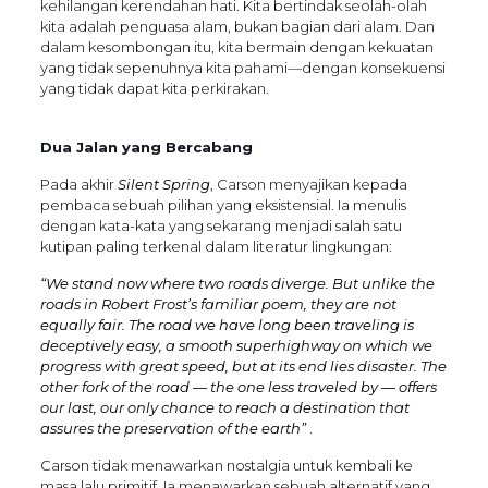
kehilangan kerendahan hati. Kita bertindak seolah-olah
kita adalah penguasa alam, bukan bagian dari alam. Dan
dalam kesombongan itu, kita bermain dengan kekuatan
yang tidak sepenuhnya kita pahami—dengan konsekuensi
yang tidak dapat kita perkirakan.
Dua Jalan yang Bercabang
Pada akhir
Silent Spring
, Carson menyajikan kepada
pembaca sebuah pilihan yang eksistensial. Ia menulis
dengan kata-kata yang sekarang menjadi salah satu
kutipan paling terkenal dalam literatur lingkungan:
“We stand now where two roads diverge. But unlike the
roads in Robert Frost’s familiar poem, they are not
equally fair. The road we have long been traveling is
deceptively easy, a smooth superhighway on which we
progress with great speed, but at its end lies disaster. The
other fork of the road — the one less traveled by — offers
our last, our only chance to reach a destination that
assures the preservation of the earth”
.
Carson tidak menawarkan nostalgia untuk kembali ke
masa lalu primitif. Ia menawarkan sebuah alternatif yang