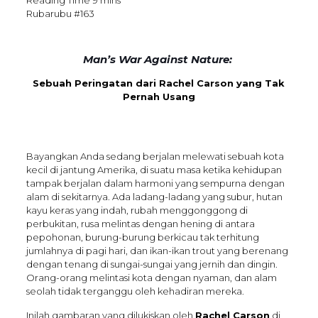
Rubarubu #163
Man’s War Against Nature:
Sebuah Peringatan dari Rachel Carson yang Tak
Pernah Usang
Bayangkan Anda sedang berjalan melewati sebuah kota
kecil di jantung Amerika, di suatu masa ketika kehidupan
tampak berjalan dalam harmoni yang sempurna dengan
alam di sekitarnya. Ada ladang-ladang yang subur, hutan
kayu keras yang indah, rubah menggonggong di
perbukitan, rusa melintas dengan hening di antara
pepohonan, burung-burung berkicau tak terhitung
jumlahnya di pagi hari, dan ikan-ikan trout yang berenang
dengan tenang di sungai-sungai yang jernih dan dingin.
Orang-orang melintasi kota dengan nyaman, dan alam
seolah tidak terganggu oleh kehadiran mereka.
Inilah gambaran yang dilukiskan oleh
Rachel Carson
di