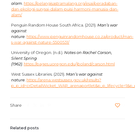
alam
.
https://pelangisastramalang.org/esai/peradaban-
dan-ekologi-sungai-dalam-puisi-harmoni-manusia-dan-
alam/
Penguin Random House South Africa. (2021).
Man’s war
against
nature
.
https://www.penguinrandomhouse.co.za/product/man-
s-war-against-nature-5500531/
University of Oregon. (n.d.).
Notes on Rachel Carson,
Silent Spring
(1962)
.
https://pages.uoregon.edu/jboland/carson.html
West Sussex Libraries. (2021).
Man’s war against
nature
.
https://arena.westsussex.gov.uk/results?
p_p_id=crDetailWicket_WAR_arenaportlet&p_p_lifecycle=1&p
Share
0
Related posts