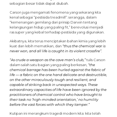
sebagian besar tidak dapat diubah.
Carson juga mengamati fenomena yang sekarang kita
kenal sebagai “pestisida treadmill”: serangga, dalam
“kemenangan gemilang dari prinsip Darwin tentang
kelangsungan hidup yang paling fit,” berevolusi menjadi
ras super yang kebal terhadap pestisida yang digunakan.
Akibatnya, kita terus menciptakan bahan kimia yang lebih
kuat dan lebih mematikan, dan
“thus the chemical war is
never won, and all life is caught in its violent crossfire”.
“As crude a weapon as the cave man’s club,”
tulis Carson
dalam salah satu bagian yang paling berkesan,
“the
chemical barrage has been hurled against the fabric of
life — a fabric on the one hand delicate and destructible,
on the other miraculously tough and resilient, and
capable of striking back in unexpected ways. These
extraordinary capacities of life have been ignored by the
practitioners of chemical control who have brought to
their task no ‘high-minded orientation,’ no humility
before the vast forces with which they tamper.”
Kutipan ini merangkum tragedi modern kita: kita telah