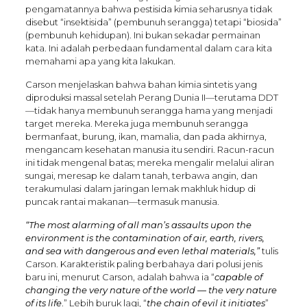
pengamatannya bahwa pestisida kimia seharusnya tidak
disebut “insektisida” (pembunuh serangga) tetapi “biosida”
(pembunuh kehidupan). Ini bukan sekadar permainan
kata. Ini adalah perbedaan fundamental dalam cara kita
memahami apa yang kita lakukan.
Carson menjelaskan bahwa bahan kimia sintetis yang
diproduksi massal setelah Perang Dunia II—terutama DDT
—tidak hanya membunuh serangga hama yang menjadi
target mereka. Mereka juga membunuh serangga
bermanfaat, burung, ikan, mamalia, dan pada akhirnya,
mengancam kesehatan manusia itu sendiri. Racun-racun
ini tidak mengenal batas; mereka mengalir melalui aliran
sungai, meresap ke dalam tanah, terbawa angin, dan
terakumulasi dalam jaringan lemak makhluk hidup di
puncak rantai makanan—termasuk manusia.
“The most alarming of all man’s assaults upon the
environment is the contamination of air, earth, rivers,
and sea with dangerous and even lethal materials,”
tulis
Carson. Karakteristik paling berbahaya dari polusi jenis
baru ini, menurut Carson, adalah bahwa ia “
capable of
changing the very nature of the world — the very nature
of its life
.” Lebih buruk lagi, “
the chain of evil it initiates
”