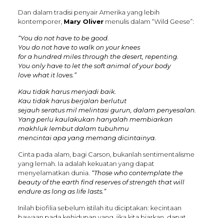
Dan dalam tradisi penyair Amerika yang lebih
kontemporer,
Mary Oliver
menulis dalam “Wild Geese”:
“You do not have to be good.
You do not have to walk on your knees
for a hundred miles through the desert, repenting.
You only have to let the soft animal of your body
love what it loves.”
Kau tidak harus menjadi baik.
Kau tidak harus berjalan berlutut
sejauh seratus mil melintasi gurun, dalam penyesalan.
Yang perlu kaulakukan hanyalah membiarkan
makhluk lembut dalam tubuhmu
mencintai apa yang memang dicintainya.
Cinta pada alam, bagi Carson, bukanlah sentimentalisme
yang lemah. Ia adalah kekuatan yang dapat
menyelamatkan dunia.
“Those who contemplate the
beauty of the earth find reserves of strength that will
endure as long as life lasts.”
Inilah biofilia sebelum istilah itu diciptakan: kecintaan
bawaan pada kehidupan yang, jika kita biarkan, dapat