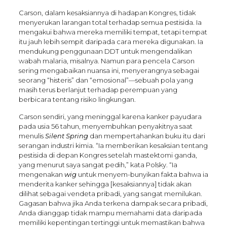
Carson, dalam kesaksiannya di hadapan Kongres, tidak
menyerukan larangan total terhadap semua pestisida. Ia
mengakui bahwa mereka memiliki tempat, tetapi tempat
itu jauh lebih sempit daripada cara mereka digunakan. Ia
mendukung penggunaan DDT untuk mengendalikan
wabah malaria, misalnya. Namun para pencela Carson
sering mengabaikan nuansa ini, menyerangnya sebagai
seorang “histeris” dan “emosional”—sebuah pola yang
masih terus berlanjut terhadap perempuan yang
berbicara tentang risiko lingkungan.
Carson sendiri, yang meninggal karena kanker payudara
pada usia 56 tahun, menyembuhkan penyakitnya saat
menulis
Silent Spring
dan mempertahankan buku itu dari
serangan industri kimia. “Ia memberikan kesaksian tentang
pestisida di depan Kongres setelah mastektomi ganda,
yang menurut saya sangat pedih,” kata Polsky. “Ia
mengenakan
wig
untuk menyem-bunyikan fakta bahwa ia
menderita kanker sehingga [kesaksiannya] tidak akan
dilihat sebagai vendeta pribadi, yang sangat memilukan.
Gagasan bahwa jika Anda terkena dampak secara pribadi,
Anda dianggap tidak mampu memahami data daripada
memiliki kepentingan tertinggi untuk memastikan bahwa