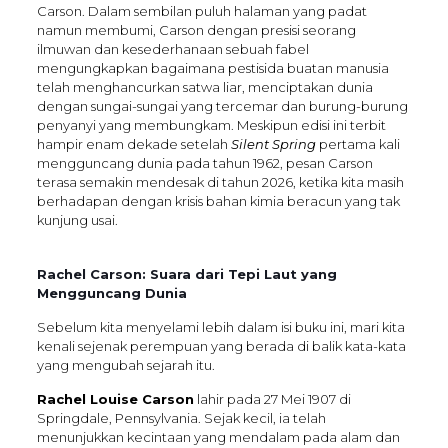
Carson. Dalam sembilan puluh halaman yang padat
namun membumi, Carson dengan presisi seorang
ilmuwan dan kesederhanaan sebuah fabel
mengungkapkan bagaimana pestisida buatan manusia
telah menghancurkan satwa liar, menciptakan dunia
dengan sungai-sungai yang tercemar dan burung-burung
penyanyi yang membungkam. Meskipun edisi ini terbit
hampir enam dekade setelah
Silent Spring
pertama kali
mengguncang dunia pada tahun 1962, pesan Carson
terasa semakin mendesak di tahun 2026, ketika kita masih
berhadapan dengan krisis bahan kimia beracun yang tak
kunjung usai.
Rachel Carson: Suara dari Tepi Laut yang
Mengguncang Dunia
Sebelum kita menyelami lebih dalam isi buku ini, mari kita
kenali sejenak perempuan yang berada di balik kata-kata
yang mengubah sejarah itu.
Rachel Louise Carson
lahir pada 27 Mei 1907 di
Springdale, Pennsylvania. Sejak kecil, ia telah
menunjukkan kecintaan yang mendalam pada alam dan