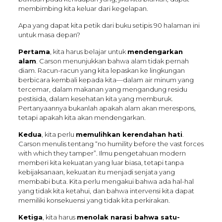
membimbing kita keluar dari kegelapan.
Apa yang dapat kita petik dari buku setipis 90 halaman ini
untuk masa depan?
Pertama
, kita harus belajar untuk
mendengarkan
alam
. Carson menunjukkan bahwa alam tidak pernah
diam. Racun-racun yang kita lepaskan ke lingkungan
berbicara kembali kepada kita—dalam air minum yang
tercemar, dalam makanan yang mengandung residu
pestisida, dalam kesehatan kita yang memburuk.
Pertanyaannya bukanlah apakah alam akan merespons,
tetapi apakah kita akan mendengarkan.
Kedua
, kita perlu
memulihkan kerendahan hati
.
Carson menulis tentang “no humility before the vast forces
with which they tamper”. Ilmu pengetahuan modern
memberi kita kekuatan yang luar biasa, tetapi tanpa
kebijaksanaan, kekuatan itu menjadi senjata yang
membabi buta. Kita perlu mengakui bahwa ada hal-hal
yang tidak kita ketahui, dan bahwa intervensi kita dapat
memiliki konsekuensi yang tidak kita perkirakan.
Ketiga
, kita harus
menolak narasi bahwa satu-