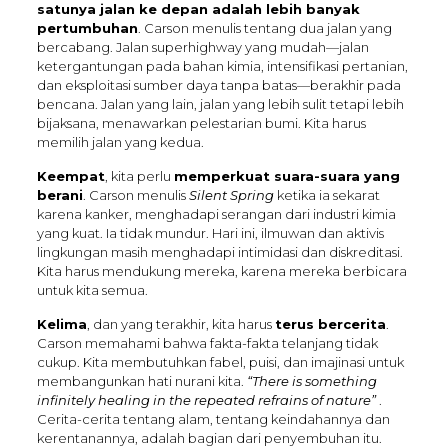
satunya jalan ke depan adalah lebih banyak
pertumbuhan
. Carson menulis tentang dua jalan yang
bercabang. Jalan superhighway yang mudah—jalan
ketergantungan pada bahan kimia, intensifikasi pertanian,
dan eksploitasi sumber daya tanpa batas—berakhir pada
bencana. Jalan yang lain, jalan yang lebih sulit tetapi lebih
bijaksana, menawarkan pelestarian bumi. Kita harus
memilih jalan yang kedua.
Keempat
, kita perlu
memperkuat suara-suara yang
berani
. Carson menulis
Silent Spring
ketika ia sekarat
karena kanker, menghadapi serangan dari industri kimia
yang kuat. Ia tidak mundur. Hari ini, ilmuwan dan aktivis
lingkungan masih menghadapi intimidasi dan diskreditasi.
Kita harus mendukung mereka, karena mereka berbicara
untuk kita semua.
Kelima
, dan yang terakhir, kita harus
terus bercerita
.
Carson memahami bahwa fakta-fakta telanjang tidak
cukup. Kita membutuhkan fabel, puisi, dan imajinasi untuk
membangunkan hati nurani kita.
“There is something
infinitely healing in the repeated refrains of nature”
.
Cerita-cerita tentang alam, tentang keindahannya dan
kerentanannya, adalah bagian dari penyembuhan itu.