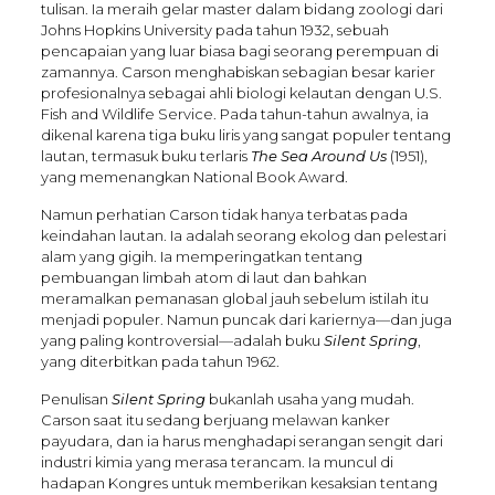
tulisan. Ia meraih gelar master dalam bidang zoologi dari
Johns Hopkins University pada tahun 1932, sebuah
pencapaian yang luar biasa bagi seorang perempuan di
zamannya. Carson menghabiskan sebagian besar karier
profesionalnya sebagai ahli biologi kelautan dengan U.S.
Fish and Wildlife Service. Pada tahun-tahun awalnya, ia
dikenal karena tiga buku liris yang sangat populer tentang
lautan, termasuk buku terlaris
The Sea Around Us
(1951),
yang memenangkan National Book Award.
Namun perhatian Carson tidak hanya terbatas pada
keindahan lautan. Ia adalah seorang ekolog dan pelestari
alam yang gigih. Ia memperingatkan tentang
pembuangan limbah atom di laut dan bahkan
meramalkan pemanasan global jauh sebelum istilah itu
menjadi populer. Namun puncak dari kariernya—dan juga
yang paling kontroversial—adalah buku
Silent Spring
,
yang diterbitkan pada tahun 1962.
Penulisan
Silent Spring
bukanlah usaha yang mudah.
Carson saat itu sedang berjuang melawan kanker
payudara, dan ia harus menghadapi serangan sengit dari
industri kimia yang merasa terancam. Ia muncul di
hadapan Kongres untuk memberikan kesaksian tentang