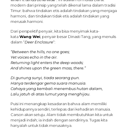
modern dari prinsip yang telah dikenal lama dalam tradisi
Timur: bahwa tindakan etis adalah tindakan yang menjaga
harmoni, dan tindakan tidak etis adalah tindakan yang
merusak harmoni.
Dari perspektif penyair, kita bisa menyimak kata-
kata
Wang Wei
, penyair besar Dinasti Tang, yang menulis
dalam “
Deer Enclosure
“:
“Between the hills, no one goes;
Yet voices echo in the air.
Returning light enters the deep woods;
And shines upon the green moss, there.”
Di gunung sunyi, tiada seorang pun.
Hanya terdengar gema suara manusia.
Cahaya yang kembali menembus hutan dalam,
Lalu jatuh di atas lumut yang menghijau.
Puisi ini menangkap kesadaran bahwa alam memiliki
kehidupannya sendiri, terlepas dari kehadiran manusia.
Carson akan setuju. Alam tidak membutuhkan kita untuk
menjadi indah; ia indah dengan sendirinya. Tugas kita
hanyalah untuk tidak merusaknya.