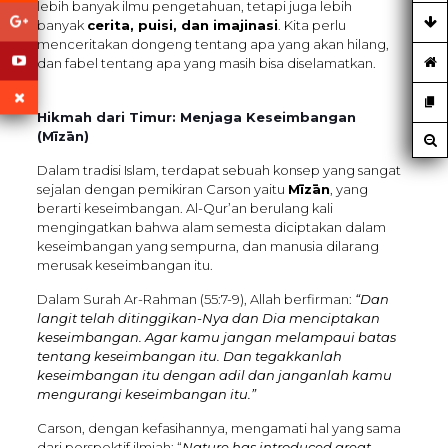
lebih banyak ilmu pengetahuan, tetapi juga lebih
banyak
cerita, puisi, dan imajinasi
. Kita perlu
menceritakan dongeng tentang apa yang akan hilang,
dan fabel tentang apa yang masih bisa diselamatkan.
Hikmah dari Timur: Menjaga Keseimbangan
(Mīzān)
Dalam tradisi Islam, terdapat sebuah konsep yang sangat
sejalan dengan pemikiran Carson yaitu
Mīzān
, yang
berarti keseimbangan. Al-Qur’an berulang kali
mengingatkan bahwa alam semesta diciptakan dalam
keseimbangan yang sempurna, dan manusia dilarang
merusak keseimbangan itu.
Dalam Surah Ar-Rahman (55:7-9), Allah berfirman:
“Dan
langit telah ditinggikan-Nya dan Dia menciptakan
keseimbangan. Agar kamu jangan melampaui batas
tentang keseimbangan itu. Dan tegakkanlah
keseimbangan itu dengan adil dan janganlah kamu
mengurangi keseimbangan itu.”
Carson, dengan kefasihannya, mengamati hal yang sama
dari perspektif ilmiah: “
Nature has introduced great