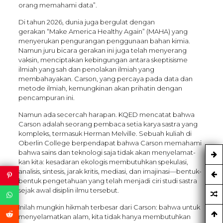
orang memahami data”.
Di tahun 2026, dunia juga bergulat dengan
gerakan “Make America Healthy Again” (MAHA) yang
menyerukan pengurangan penggunaan bahan kimia.
Namun juru bicara gerakan ini juga telah menyerang
vaksin, menciptakan kebingungan antara skeptisisme
ilmiah yang sah dan penolakan ilmiah yang
membahayakan. Carson, yang percaya pada data dan
metode ilmiah, kemungkinan akan prihatin dengan
pencampuran ini.
Namun ada secercah harapan. KQED mencatat bahwa
Carson adalah seorang pembaca setia karya sastra yang
kompleks, termasuk Herman Melville. Sebuah kuliah di
Oberlin College berpendapat bahwa Carson memahami
bahwa sains dan teknologi saja tidak akan menyelamat-
kan kita: kesadaran ekologis membutuhkan spekulasi,
analisis, sintesis, jarak kritis, mediasi, dan imajinasi—bentuk-
bentuk pengetahuan yang telah menjadi ciri studi sastra
sejak awal disiplin ilmu tersebut.
Inilah mungkin hikmah terbesar dari Carson: bahwa untuk
menyelamatkan alam, kita tidak hanya membutuhkan