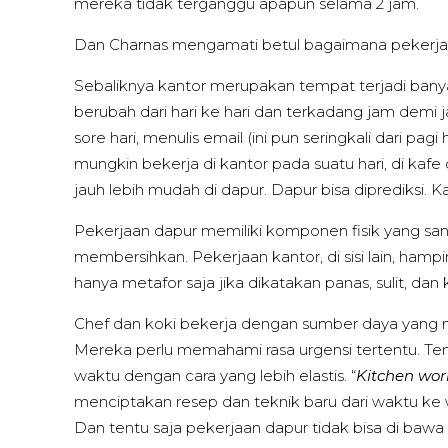
mereka tidak terganggu apapun selama 2 jam.
Dan Charnas mengamati betul bagaimana pekerjaan
Sebaliknya kantor merupakan tempat terjadi banya
berubah dari hari ke hari dan terkadang jam demi j
sore hari, menulis email (ini pun seringkali dari p
mungkin bekerja di kantor pada suatu hari, di kafe d
jauh lebih mudah di dapur. Dapur bisa diprediksi. K
Pekerjaan dapur memiliki komponen fisik yang sa
membersihkan. Pekerjaan kantor, di sisi lain, hamp
hanya metafor saja jika dikatakan panas, sulit, dan 
Chef dan koki bekerja dengan sumber daya yang mu
Mereka perlu memahami rasa urgensi tertentu. Ten
waktu dengan cara yang lebih elastis. “
Kitchen work
menciptakan resep dan teknik baru dari waktu ke w
Dan tentu saja pekerjaan dapur tidak bisa di bawa p