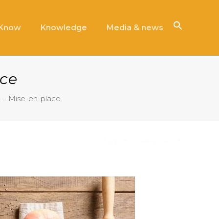
iKnow
Knowledge
Media & news
ace
 – Mise-en-place
Tags
Categories