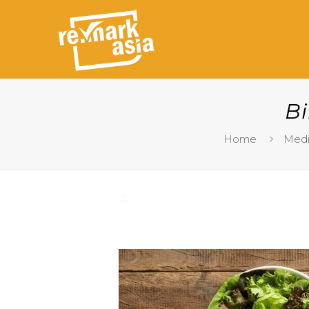
Bi
Home
Medi
Published by
Dwi Muhtaman
at
Tuesday Dec