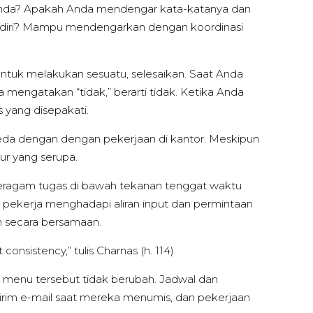
 Anda? Apakah Anda mendengar kata-katanya dan
ndiri? Mampu mendengarkan dengan koordinasi
uk melakukan sesuatu, selesaikan. Saat Anda
da mengatakan “tidak,” berarti tidak. Ketika Anda
 yang disepakati.
da dengan dengan pekerjaan di kantor. Meskipun
ur yang serupa.
beragam tugas di bawah tekanan tenggat waktu
ra pekerja menghadapi aliran input dan permintaan
n secara bersamaan.
nsistency,” tulis Charnas (h. 114).
 menu tersebut tidak berubah. Jadwal dan
irim e-mail saat mereka menumis, dan pekerjaan