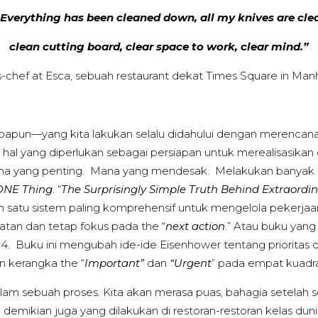
Everything has been cleaned down, all my knives are cle
clean cutting board, clear space to work, clear mind.”
s-chef at Esca, sebuah restaurant dekat Times Square in Man
apapun—yang kita lakukan selalu didahului dengan merenca
hal yang diperlukan sebagai persiapan untuk merealisasika
 Mana yang penting. Mana yang mendesak. Melakukan banyak
ONE Thing
. “
The Surprisingly Simple Truth Behind Extraordin
 satu sistem paling komprehensif untuk mengelola pekerjaa
tan dan tetap fokus pada the “
next action
.” Atau buku yang
994. Buku ini mengubah ide-ide Eisenhower tentang priorita
n kerangka the “
Important”
dan
“Urgent
” pada empat kuadr
m sebuah proses. Kita akan merasa puas, bahagia setelah s
 demikian juga yang dilakukan di restoran-restoran kelas duni