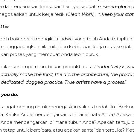
da dan rencanakan keesokan harinya, sebuah
mise-en-place
p
egosiasikan untuk kerja resik (
Clean Work
).
“..keep your sta
tter
.
 baik berarti mengikuti jadwal yang telah Anda tetapkan un
menggabungkan nilai-nilai dan kebiasaan kerja resik ke dalam
kan proses yang membuat Anda lebih buruk.
alah kesempurnaan, bukan produktifitas. “
Productivity is wo
actually make the food, the art, the architecture, the prod
 dedicated, dogged practice. True artists have a process
.”
 you do.
g sangat penting untuk menegaskan values terdahulu. Berko
. Ketika Anda mendengarkan, di mana mata Anda? Apakah m
 Anda mendengarkan, di mana tubuh Anda? Apakah tertuju pa
tetap untuk berbicara, atau apakah santai dan terbuka? K