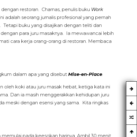
 dengan restoran. Charnas, penulis buku
Work
ini adalah seorang jurnalis profesional yang pernah
n. Tetapi buku yang disajikan dengan teliti dan
ef dengan para juru masaknya. Ia mewawancai lebih
mati cara kerja orang-orang di restoran. Membaca
rangkum dalam apa yang disebut
Mise-en-Place
.
an oleh koki atau juru masak hebat, ketiga kata ini
lama. Dan ia masih menggerakkan kehidupan juru
eda meski dengan esensi yang sama. Kita ringkas
um memulai pada keesokan harinya. Ambil 30 menit