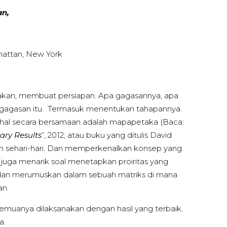
an,
hattan, New York
nakan, membuat persiapan. Apa gagasannya, apa
n gagasan itu. Termasuk menentukan tahapannya.
 hal secara bersamaan adalah mapapetaka (Baca:
ary Results
”, 2012; atau buku yang ditulis David
n sehari-hari. Dan memperkenalkan konsep yang
 juga menarik soal menetapkan proiritas yang
s dan merumuskan dalam sebuah matriks di mana
an.
emuanya dilaksanakan dengan hasil yang terbaik.
a.