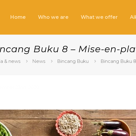
Home
Who we are
What we offer
A
ncang Buku 8 – Mise-en-pl
a & news
News
Bincang Buku
Bincang Buku 8
ember 22nd, 2020