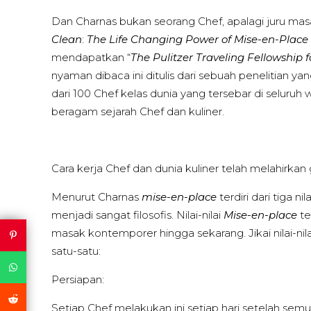
Dan Charnas bukan seorang Chef, apalagi juru mas
Clean
:
The Life Changing Power of Mise-en-Place 
mendapatkan “
The Pulitzer Traveling Fellowship f
nyaman dibaca ini ditulis dari sebuah penelitian 
dari 100 Chef kelas dunia yang tersebar di selur
beragam sejarah Chef dan kuliner.
Cara kerja Chef dan dunia kuliner telah melahirk
Menurut Charnas
mise-en-place
terdiri dari tiga n
menjadi sangat filosofis. Nilai-nilai
Mise-en-place
te
masak kontemporer hingga sekarang. Jikai nilai-ni
satu-satu:
Persiapan:
Setiap Chef melakukan ini setiap hari setelah sem