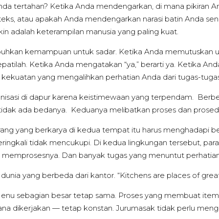
Anda tertahan? Ketika Anda mendengarkan, di mana pikiran
eks, atau apakah Anda mendengarkan narasi batin Anda se
in adalah keterampilan manusia yang paling kuat.
uhkan kemampuan untuk sadar. Ketika Anda memutuskan unt
tepatilah. Ketika Anda mengatakan “ya,” berarti ya. Ketika An
a kekuatan yang mengalihkan perhatian Anda dari tugas-tugas
sasi di dapur karena keistimewaan yang terpendam. Berbe
r) tidak ada bedanya. Keduanya melibatkan proses dan prosed
rang yang berkarya di kedua tempat itu harus menghadapi 
eringkali tidak mencukupi. Di kedua lingkungan tersebut, pa
ntuk memprosesnya. Dan banyak tugas yang menuntut perhatia
nia yang berbeda dari kantor. “Kitchens are places of great co
Menu sebagian besar tetap sama. Proses yang membuat item
ana dikerjakan — tetap konstan. Jurumasak tidak perlu meng