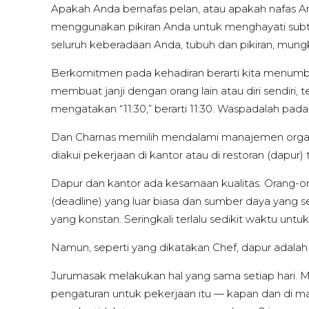
Apakah Anda bernafas pelan, atau apakah nafas 
menggunakan pikiran Anda untuk menghayati subt
seluruh keberadaan Anda, tubuh dan pikiran, mungk
Berkomitmen pada kehadiran berarti kita menumb
membuat janji dengan orang lain atau diri sendiri, 
mengatakan “11:30,” berarti 11:30. Waspadalah pad
Dan Charnas memilih mendalami manajemen organi
diakui pekerjaan di kantor atau di restoran (dapu
Dapur dan kantor ada kesamaan kualitas. Orang-o
(deadline) yang luar biasa dan sumber daya yang s
yang konstan. Seringkali terlalu sedikit waktu u
Namun, seperti yang dikatakan Chef, dapur adalah du
Jurumasak melakukan hal yang sama setiap hari. 
pengaturan untuk pekerjaan itu — kapan dan di m