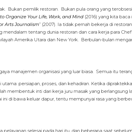
ak. Bukan pemilik restoran. Bukan pula orang yang terobsesi
to Organize Your Life, Work, and Mind
(2016) yang kita baca 
or Arts Journalism
” (2007). Ia tidak pernah bekerja di restora
yang mendalam tentang dunia restoran dan cara kerja para Ch
uh wilayah Amerika Utara dan New York. Berbulan-bulan menga
an gaya manajemen organisasi yang luar biasa. Semua itu te
ilai utama: persiapan, proses, dan kehadiran. Ketika dipraktekk
lah membentuk inti dari kerja juru masak yang berlangsung 
lai ini di bawa keluar dapur, tentu mempunyai rasa yang berb
ua pelayanan selesai pada hari itu, dan beberapa saat sebel