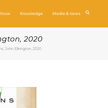
iKnow
Knowledge
Media & news
ngton, 2020
s, John Elkington, 2020
ags
Categories