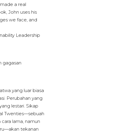
 made a real
ook, John uses his
enges we face, and
nability Leadership
n gagasan
atwa yang luar biasa
asi. Perubahan yang
ang lestari. Sikap
ial Twenties—sebuah
a cara lama, namun
aru—akan tekanan