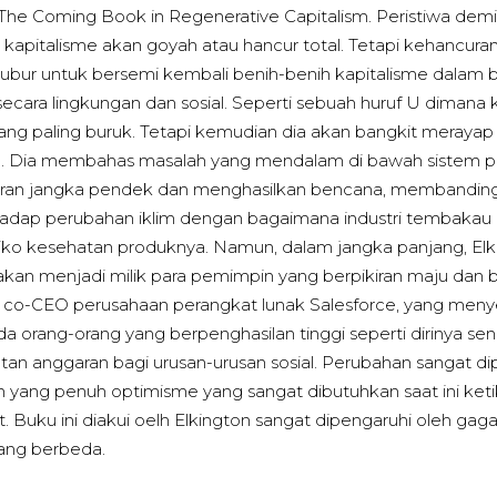
The Coming Book in Regenerative Capitalism. Peristiwa demi
pitalisme akan goyah atau hancur total. Tetapi kehancuran
ubur untuk bersemi kembali benih-benih kapitalisme dalam b
cara lingkungan dan sosial. Seperti sebuah huruf U dimana ka
rang paling buruk. Tetapi kemudian dia akan bangkit merayap
u. Dia membahas masalah yang mendalam di bawah sistem p
ran jangka pendek dan menghasilkan bencana, membandingk
hadap perubahan iklim dengan bagaimana industri tembakau
siko kesehatan produknya. Namun, dalam jangka panjang, El
an menjadi milik para pemimpin yang berpikiran maju dan 
f, co-CEO perusahaan perangkat lunak Salesforce, yang meny
da orang-orang yang berpenghasilan tinggi seperti dirinya send
n anggaran bagi urusan-urusan sosial. Perubahan sangat dip
yang penuh optimisme yang sangat dibutuhkan saat ini ket
it. Buku ini diakui oelh Elkington sangat dipengaruhi oleh g
yang berbeda.