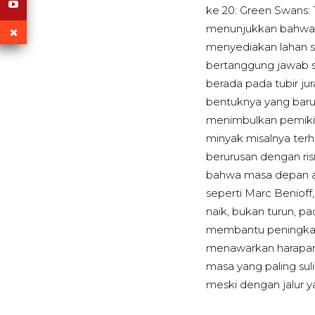
ke 20: Green Swans: 
menunjukkan bahwa ka
menyediakan lahan s
bertanggung jawab se
berada pada tubir ju
bentuknya yang bar
menimbulkan pemiki
minyak misalnya ter
berurusan dengan ri
bahwa masa depan ak
seperti Marc Beniof
naik, bukan turun, pa
membantu peningkata
menawarkan harapan 
masa yang paling sul
meski dengan jalur 