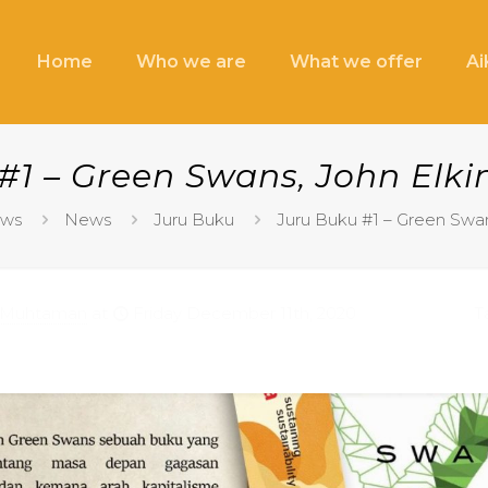
Home
Who we are
What we offer
A
#1 – Green Swans, John Elki
ews
News
Juru Buku
Juru Buku #1 – Green Swan
 Muhtaman
at
Friday December 11th, 2020
T