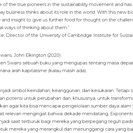
e of the true pioneers in the sustainability movement and has
ay business thinks about its role in the world. With this new b
y and insight to give us further food for thought on the chall
nal ways of thinking about them.”
 Director of the University of Cambridge Institute for Sustai
wans, John Elkington (2020).
en Swans sebuah buku yang mengupas tentang masa depa
emana arah kapitalisme (kalau masih ada).
jadi simbol keindahan, keanggunan, dan kesukaran. Tetapi s
an potensi untuk perubahan dan, khususnya, untuk transform
lukan agar kita bisa mencapai pengelolaan sumber daya alam y
angat relevan mengingat bahwa dekade mendatang, Exponent
enjadi saat terburuk bagi mereka yang berpegang teguh pad
untuk mereka yang merangkul dan menunggangi cara yang b