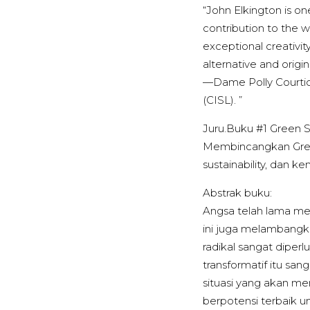
“John Elkington is on
contribution to the w
exceptional creativit
alternative and origi
—Dame Polly Courtice,
(CISL). ”
Juru.Buku #1 Green S
Membincangkan Gre
sustainability, dan k
Abstrak buku:
Angsa telah lama men
ini juga melambangk
radikal sangat diper
transformatif itu s
situasi yang akan m
berpotensi terbaik 