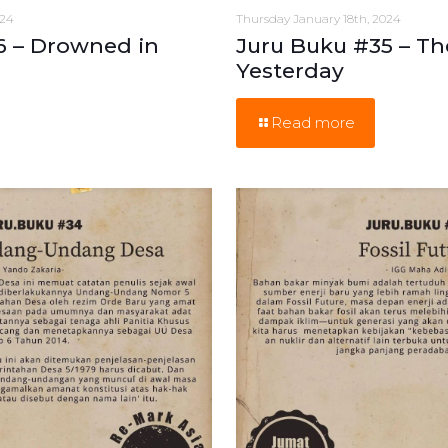
024
Thursday January 18th, 2024
6 – Drowned in
Juru Buku #35 – Th
Yesterday
Read more