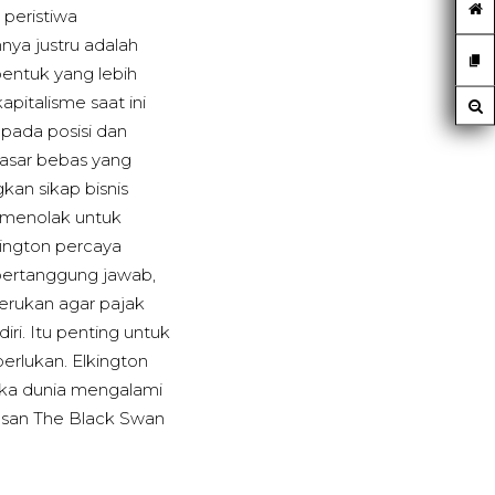
 peristiwa
nya justru adalah
entuk yang lebih
pitalisme saat ini
 pada posisi dan
asar bebas yang
an sikap bisnis
 menolak untuk
kington percaya
bertanggung jawab,
erukan agar pajak
iri. Itu penting untuk
erlukan. Elkington
ika dunia mengalami
agasan The Black Swan