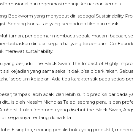
sformasional dan regenerasi menuju keluar dari kemelut…
orang Bookworm yang menyebut diri sebagai Sustainability Pro
st. Seorang konsultan yang kecanduan film dan musik.
 Muhtaman, penggemar membaca segala macam bacaan, sen
membebaskan diri dari segala hal yang terpendam. Co-Found
 merawat sustainability.
u yang berjudul The Black Swan: The Impact of Highly Impr
 sisi kejadian yang sama sekali tidak bisa diperkirakan. Sebu
ahui sebelum kejadian. Ada tiga karakteristik pada setiap per
; tampak lebih acak, dan lebih sulit diprediksi daripada y
ditulis oleh Nassim Nicholas Taleb, seorang penulis dan profe
 Amherst. Itulah fenomena yang disebut the Black Swan, Ang
ir segalanya tentang dunia kita.
, John Elkington, seorang penulis buku yang produktif, mener