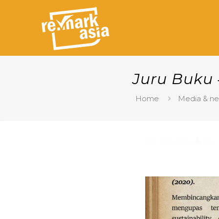
Juru Buku 
Home
Media & n
Published by
Dwi