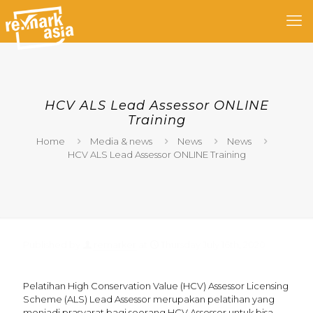
HCV ALS Lead Assessor ONLINE
Training
Home
Media & news
News
News
HCV ALS Lead Assessor ONLINE Training
Published by
remarker
at
Thursday July 16th, 2020
Pelatihan High Conservation Value (HCV) Assessor Licensing
Scheme (ALS) Lead Assessor merupakan pelatihan yang
menjadi prasyarat bagi seorang HCV Assessor untuk bisa