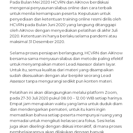
Pada Bulan Mei 2020 HCVRN dan AiKnow berdiskusi
mengenai penyusunan silabus online dan cara terbaik
untuk menilai kemampuan peserta. Keputusan untuk
penyediaan dan ketentuan training online resmi dirilis oleh
HCVRN pada Bulan Juni 2020 yang langsung ditanggapi
oleh AiKnow dengan menyediakan pelatihan di akhir Juli
2020. Ketentuan ini hanya berlaku selama pandemi atau
maksimal 31 Desember 2020.
Selama proses persiapan berlangsung, HCVRN dan AiKnow
bersama-sama menyusun silabus dan metode paling efektif
untuk menyampaikan materi Lead Assessor dalam layar.
Untuk itu, semua kualitas dari materi yang disampaikan
sudah disesuaikan dengan alur berpikir seorang Lead
Assessor tanpa mengurangi sedikit pun konten materi.
Pelatihan ini akan dilangsungkan melalui platform Zoom,
pada 27-30 Juli 2020 pukul 08.00 – 12.00 WIB setiap harinya.
Empat jam merupakan waktu yang lama untuk duduk diam
dan mendengarkan pemateri, untuk itu kami ingin
memastikan bahwa setiap peserta mempunyai ruang yang
memadai untuk mengikuti kelas secara fokus. Sesi kelas
juga akan diselingi dengan diskusi interaktif, di mana proses
pembelajarannya akan dilakukan dengan banyak