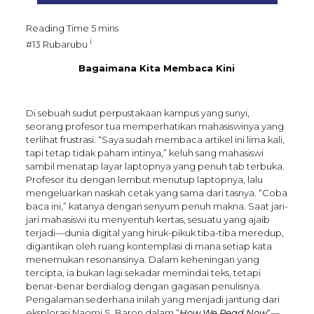
i
#13 Rubarubu
Bagaimana Kita Membaca Kini
Di sebuah sudut perpustakaan kampus yang sunyi,
seorang profesor tua memperhatikan mahasiswinya yang
terlihat frustrasi. “Saya sudah membaca artikel ini lima kali,
tapi tetap tidak paham intinya,” keluh sang mahasiswi
sambil menatap layar laptopnya yang penuh tab terbuka.
Profesor itu dengan lembut menutup laptopnya, lalu
mengeluarkan naskah cetak yang sama dari tasnya. “Coba
baca ini,” katanya dengan senyum penuh makna. Saat jari-
jari mahasiswi itu menyentuh kertas, sesuatu yang ajaib
terjadi—dunia digital yang hiruk-pikuk tiba-tiba meredup,
digantikan oleh ruang kontemplasi di mana setiap kata
menemukan resonansinya. Dalam keheningan yang
tercipta, ia bukan lagi sekadar memindai teks, tetapi
benar-benar berdialog dengan gagasan penulisnya.
Pengalaman sederhana inilah yang menjadi jantung dari
eksplorasi Naomi S. Baron dalam “
How We Read Now
“—