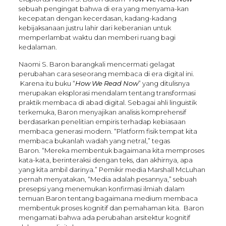
sebuah pengingat bahwa di era yang menyama-kan
kecepatan dengan kecerdasan, kadang-kadang
kebijaksanaan justru lahir dari keberanian untuk
memperlambat waktu dan memberi ruang bagi
kedalaman.
Naomi S. Baron barangkali mencermati gelagat
perubahan cara seseorang membaca di era digital ini.
Karena itu buku “
How We Read Now
” yang ditulisnya
merupakan eksplorasi mendalam tentang transformasi
praktik membaca di abad digital. Sebagai ahli linguistik
terkemuka, Baron menyajikan analisis komprehensif
berdasarkan penelitian empiris terhadap kebiasaan
membaca generasi modern. “Platform fisik tempat kita
membaca bukanlah wadah yang netral,” tegas
Baron. “Mereka membentuk bagaimana kita memproses
kata-kata, berinteraksi dengan teks, dan akhirnya, apa
yang kita ambil darinya.” Pemikir media Marshall McLuhan
pernah menyatakan, “Media adalah pesannya,” sebuah
presepsi yang menemukan konfirmasi ilmiah dalam
temuan Baron tentang bagaimana medium membaca
membentuk proses kognitif dan pemahaman kita. Baron
mengamati bahwa ada perubahan arsitektur kognitif