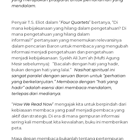
mendalam.
Penyair T.S. Eliot dalam “
Four Quartets
” bertanya, “Di
mana kebijaksanaan yang hilang dalam pengetahuan? Di
mana pengetahuan yang hilang dalam
informasi?” pertanyaan yang menemukan relevansinya
dalam pencarian Baron untuk membaca yang mengubah
informasi menjadi pengetahuan dan pengetahuan
menjadi kebijaksanaan. Syekh Ali Jum’ah (Mufti Agung
Mesir sebelumnya): ”Bacalah dengan hati yang hadir,
bukan dengan hati yang lalai.”
Nasihat spiritual ini
sangat paralel dengan seruan Baron untuk “perhatian
yang berkelanjutan.” Membaca dengan “hati yang
hadir” adalah esensi dari membaca mendalam,
terlepas dari medianya.
“
How We Read Now
” mengajak kita untuk berpindah dari
kebiasaan membaca yang pasif menjadi pembaca yang
aktif dan strategis. Di era di mana gempuran informasi
sering kali membuat kita kewalahan, buku ini memberikan
peta.
Masa depan membaca bukanlah tentang pertempuran