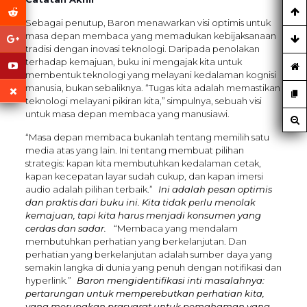
Sebagai penutup, Baron menawarkan visi optimis untuk
masa depan membaca yang memadukan kebijaksanaan
tradisi dengan inovasi teknologi. Daripada penolakan
terhadap kemajuan, buku ini mengajak kita untuk
membentuk teknologi yang melayani kedalaman kognisi
manusia, bukan sebaliknya. “Tugas kita adalah memastikan
teknologi melayani pikiran kita,” simpulnya, sebuah visi
untuk masa depan membaca yang manusiawi.
“Masa depan membaca bukanlah tentang memilih satu
media atas yang lain. Ini tentang membuat pilihan
strategis: kapan kita membutuhkan kedalaman cetak,
kapan kecepatan layar sudah cukup, dan kapan imersi
audio adalah pilihan terbaik.”
Ini adalah pesan optimis
dan praktis dari buku ini. Kita tidak perlu menolak
kemajuan, tapi kita harus menjadi konsumen yang
cerdas dan sadar.
“Membaca yang mendalam
membutuhkan perhatian yang berkelanjutan. Dan
perhatian yang berkelanjutan adalah sumber daya yang
semakin langka di dunia yang penuh dengan notifikasi dan
hyperlink.”
Baron mengidentifikasi inti masalahnya:
pertarungan untuk memperebutkan perhatian kita,
yang merupakan prasyarat untuk pemahaman yang