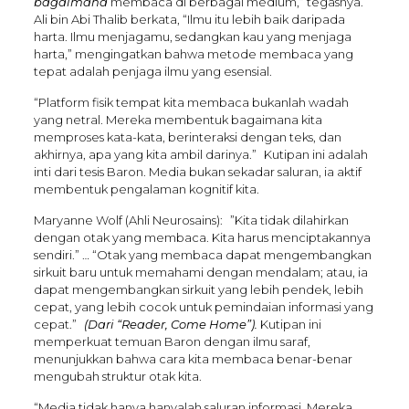
bagaimana
membaca di berbagai medium,” tegasnya.
Ali bin Abi Thalib berkata, “Ilmu itu lebih baik daripada
harta. Ilmu menjagamu, sedangkan kau yang menjaga
harta,” mengingatkan bahwa metode membaca yang
tepat adalah penjaga ilmu yang esensial.
“Platform fisik tempat kita membaca bukanlah wadah
yang netral. Mereka membentuk bagaimana kita
memproses kata-kata, berinteraksi dengan teks, dan
akhirnya, apa yang kita ambil darinya.” Kutipan ini adalah
inti dari tesis Baron. Media bukan sekadar saluran, ia aktif
membentuk pengalaman kognitif kita.
Maryanne Wolf (Ahli Neurosains): ”Kita tidak dilahirkan
dengan otak yang membaca. Kita harus menciptakannya
sendiri.” … “Otak yang membaca dapat mengembangkan
sirkuit baru untuk memahami dengan mendalam; atau, ia
dapat mengembangkan sirkuit yang lebih pendek, lebih
cepat, yang lebih cocok untuk pemindaian informasi yang
cepat.”
(Dari “Reader, Come Home”).
Kutipan ini
memperkuat temuan Baron dengan ilmu saraf,
menunjukkan bahwa cara kita membaca benar-benar
mengubah struktur otak kita.
“Media tidak hanya hanyalah saluran informasi. Mereka