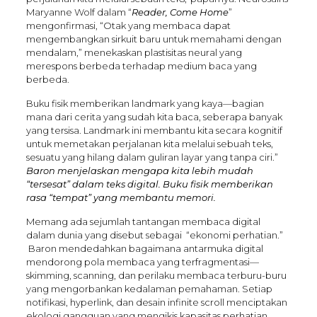
Maryanne Wolf dalam “
Reader, Come Home
”
mengonfirmasi, “Otak yang membaca dapat
mengembangkan sirkuit baru untuk memahami dengan
mendalam,” menekaskan plastisitas neural yang
merespons berbeda terhadap medium baca yang
berbeda.
Buku fisik memberikan landmark yang kaya—bagian
mana dari cerita yang sudah kita baca, seberapa banyak
yang tersisa. Landmark ini membantu kita secara kognitif
untuk memetakan perjalanan kita melalui sebuah teks,
sesuatu yang hilang dalam guliran layar yang tanpa ciri.”
Baron menjelaskan mengapa kita lebih mudah
“tersesat” dalam teks digital. Buku fisik memberikan
rasa “tempat” yang membantu memori.
Memang ada sejumlah tantangan membaca digital
dalam dunia yang disebut sebagai “ekonomi perhatian.”
Baron mendedahkan bagaimana antarmuka digital
mendorong pola membaca yang terfragmentasi—
skimming, scanning, dan perilaku membaca terburu-buru
yang mengorbankan kedalaman pemahaman. Setiap
notifikasi, hyperlink, dan desain infinite scroll menciptakan
ekologi gangguan yang mengikis kapasitas perhatian