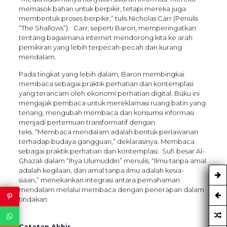
memasok bahan untuk berpikir, tetapi mereka juga
membentuk proses berpikir,” tulis Nicholas Carr (Penulis
“The Shallows”). Carr, seperti Baron, memperingatkan
tentang bagaimana internet mendorong kita ke arah
pemikiran yang lebih terpecah-pecah dan kurang
mendalam.
Pada tingkat yang lebih dalam, Baron membingkai
membaca sebagai praktik perhatian dan kontemplasi
yang terancam oleh ekonomi perhatian digital. Buku ini
mengajak pembaca untuk mereklamasi ruang batin yang
tenang, mengubah membaca dari konsumsi informasi
menjadi pertemuan transformatif dengan
teks. “Membaca mendalam adalah bentuk perlawanan
terhadap budaya gangguan,” deklarasinya. Membaca
sebagai praktik perhatian dan kontemplasi. Sufi besar Al-
Ghazali dalam “Ihya Ulumuddin” menulis, “Ilmu tanpa amal
adalah kegilaan, dan amal tanpa ilmu adalah kesia-
siaan,” menekankan integrasi antara pemahaman
mendalam melalui membaca dengan penerapan dalam
tindakan.
Catatan Akhir