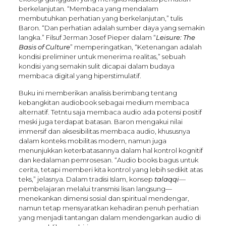
berkelanjutan. “Membaca yang mendalam
membutuhkan perhatian yang berkelanjutan,” tulis
Baron. “Dan perhatian adalah sumber daya yang semakin
langka.” Filsuf Jerman Josef Pieper dalam “
Leisure: The
Basis of Culture
” memperingatkan, “Ketenangan adalah
kondisi preliminer untuk menerima realitas,” sebuah
kondisi yang semakin sulit dicapai dalam budaya
membaca digital yang hiperstimulatif.
Buku ini memberikan analisis berimbang tentang
kebangkitan audiobook sebagai medium membaca
alternatif. Tetntu saja membaca audio ada potensi positif
meski juga terdapat batasan. Baron mengakui nilai
immersif dan aksesibilitas membaca audio, khususnya
dalam konteks mobilitas modern, namun juga
menunjukkan keterbatasannya dalam hal kontrol kognitif
dan kedalaman pemrosesan. “Audio books bagus untuk
cerita, tetapi memberi kita kontrol yang lebih sedikit atas
teks,” jelasnya. Dalam tradisi Islam, konsep
talaqqi
—
pembelajaran melalui transmisi lisan langsung—
menekankan dimensi sosial dan spiritual mendengar,
namun tetap mensyaratkan kehadiran penuh perhatian
yang menjadi tantangan dalam mendengarkan audio di