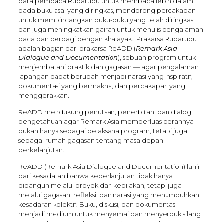
para pembaca Rubarubu untuk membaca lebih dalam
pada buku asal yang diringkas, mendorong percakapan
untuk membincangkan buku-buku yang telah diringkas
dan juga meningkatkan gairah untuk menulis pengalaman
baca dan berbagi dengan khalayak. Prakarsa Rubarubu
adalah bagian dari prakarsa ReADD (
Remark Asia
Dialogue and Documentation
), sebuah program untuk
menjembatani praktik dan gagasan — agar pengalaman
lapangan dapat berubah menjadi narasi yang inspiratif,
dokumentasi yang bermakna, dan percakapan yang
menggerakkan.
ReADD mendukung penulisan, penerbitan, dan dialog
pengetahuan agar Remark Asia memperluas perannya
bukan hanya sebagai pelaksana program, tetapi juga
sebagai rumah gagasan tentang masa depan
berkelanjutan.
ReADD (Remark Asia Dialogue and Documentation) lahir
dari kesadaran bahwa keberlanjutan tidak hanya
dibangun melalui proyek dan kebijakan, tetapi juga
melalui gagasan, refleksi, dan narasi yang menumbuhkan
kesadaran kolektif. Buku, diskusi, dan dokumentasi
menjadi medium untuk menyemai dan menyerbuk silang