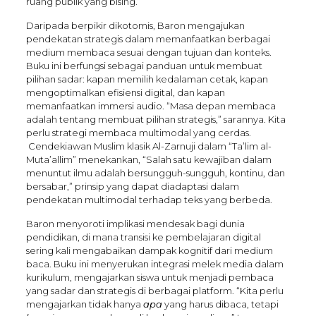
ruang publik yang bising.
Daripada berpikir dikotomis, Baron mengajukan
pendekatan strategis dalam memanfaatkan berbagai
medium membaca sesuai dengan tujuan dan konteks.
Buku ini berfungsi sebagai panduan untuk membuat
pilihan sadar: kapan memilih kedalaman cetak, kapan
mengoptimalkan efisiensi digital, dan kapan
memanfaatkan immersi audio. “Masa depan membaca
adalah tentang membuat pilihan strategis,” sarannya. Kita
perlu strategi membaca multimodal yang cerdas.
Cendekiawan Muslim klasik Al-Zarnuji dalam “Ta’lim al-
Muta’allim” menekankan, “Salah satu kewajiban dalam
menuntut ilmu adalah bersungguh-sungguh, kontinu, dan
bersabar,” prinsip yang dapat diadaptasi dalam
pendekatan multimodal terhadap teks yang berbeda.
Baron menyoroti implikasi mendesak bagi dunia
pendidikan, di mana transisi ke pembelajaran digital
sering kali mengabaikan dampak kognitif dari medium
baca. Buku ini menyerukan integrasi melek media dalam
kurikulum, mengajarkan siswa untuk menjadi pembaca
yang sadar dan strategis di berbagai platform. “Kita perlu
mengajarkan tidak hanya
apa
yang harus dibaca, tetapi