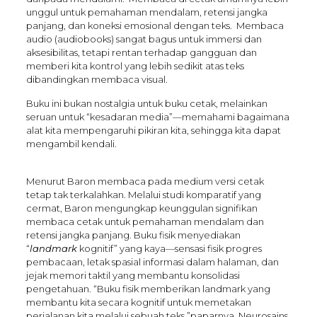
unggul untuk pemahaman mendalam, retensi jangka
panjang, dan koneksi emosional dengan teks. Membaca
audio (audiobooks) sangat bagus untuk immersi dan
aksesibilitas, tetapi rentan terhadap gangguan dan
memberi kita kontrol yang lebih sedikit atas teks
dibandingkan membaca visual.
Buku ini bukan nostalgia untuk buku cetak, melainkan
seruan untuk “kesadaran media”—memahami bagaimana
alat kita mempengaruhi pikiran kita, sehingga kita dapat
mengambil kendali.
Menurut Baron membaca pada medium versi cetak
tetap tak terkalahkan. Melalui studi komparatif yang
cermat, Baron mengungkap keunggulan signifikan
membaca cetak untuk pemahaman mendalam dan
retensi jangka panjang. Buku fisik menyediakan
“
landmark
kognitif” yang kaya—sensasi fisik progres
pembacaan, letak spasial informasi dalam halaman, dan
jejak memori taktil yang membantu konsolidasi
pengetahuan. “Buku fisik memberikan landmark yang
membantu kita secara kognitif untuk memetakan
perjalanan kita melalui sebuah teks,”paparnya. Neurosains