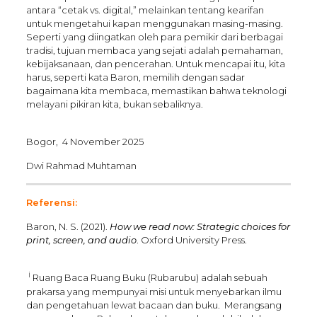
antara “cetak vs. digital,” melainkan tentang kearifan
untuk mengetahui kapan menggunakan masing-masing.
Seperti yang diingatkan oleh para pemikir dari berbagai
tradisi, tujuan membaca yang sejati adalah pemahaman,
kebijaksanaan, dan pencerahan. Untuk mencapai itu, kita
harus, seperti kata Baron, memilih dengan sadar
bagaimana kita membaca, memastikan bahwa teknologi
melayani pikiran kita, bukan sebaliknya.
Bogor, 4 November 2025
Dwi Rahmad Muhtaman
Referensi:
Baron, N. S. (2021).
How we read now: Strategic choices for
print, screen, and audio
. Oxford University Press.
i
Ruang Baca Ruang Buku (Rubarubu) adalah sebuah
prakarsa yang mempunyai misi untuk menyebarkan ilmu
dan pengetahuan lewat bacaan dan buku. Merangsang