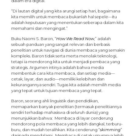
dalam era digital.
“Di lautan digital yang kita arungi setiap hari, bagaimana
kita memilih untuk membaca bukanlah hal sepele—itu
adalah keputusan yang menentukan seberapa dalam kita
memahami dan mengingat.”
Buku Naomi S. Baron, “
How We Read Now
,” adalah
sebuah panduan yang sangat relevan dan berbasis
penelitian untuk navigasi di dunia membaca yang semakin
kompleks. Baron tidak serta merta menolak teknologi,
tetapi ia mendorong kita untuk menjadi pembaca yang
strategis. Argumen intinya adalah bahwa media
membentuk cara kita membaca, dan setiap media—
cetak, layar, dan audio—memiliki kelebihan dan
kekurangannya sendiri. Tugas kita adalah memilih media
yang tepat untuk tujuan membaca yang tepat.
Baron, seorang ahli linguistik dan pendidikan,
memaparkan banyak penelitian (termasuk penelitiannya
sendiri terhadap mahasiswa di seluruh dunia) yang
menunjukkan bahwa: Membaca di layar cenderung
mendorong pola membaca yang lebih dangkal, terburu-
buru, dan mudah teralihkan. Kita cenderung “
skimming
”
daripada mendalami. Membaca di cetak umumnya lebih